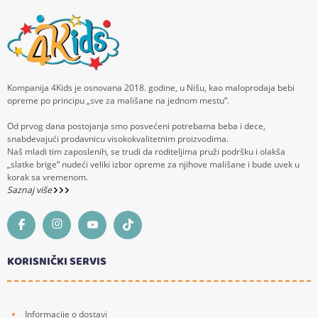
Kompanija 4Kids je osnovana 2018. godine, u Nišu, kao maloprodaja bebi
opreme po principu „sve za mališane na jednom mestu“.
Od prvog dana postojanja smo posvećeni potrebama beba i dece,
snabdevajući prodavnicu visokokvalitetnim proizvodima.
Naš mladi tim zaposlenih, se trudi da roditeljima pruži podršku i olakša
„slatke brige“ nudeći veliki izbor opreme za njihove mališane i bude uvek u
korak sa vremenom.
Saznaj više
KORISNIČKI SERVIS
Informacije o dostavi