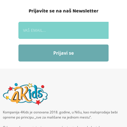
Prijavite se na naš Newsletter
Prijavi se
Kompanija 4Kids je osnovana 2018. godine, u Nišu, kao maloprodaja bebi
opreme po principu „sve za mališane na jednom mestu“.