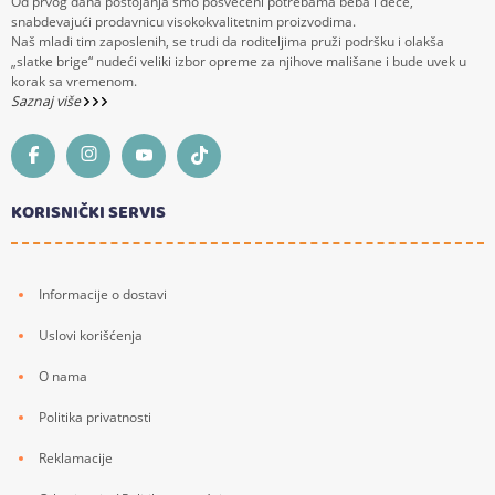
Od prvog dana postojanja smo posvećeni potrebama beba i dece,
snabdevajući prodavnicu visokokvalitetnim proizvodima.
Naš mladi tim zaposlenih, se trudi da roditeljima pruži podršku i olakša
„slatke brige“ nudeći veliki izbor opreme za njihove mališane i bude uvek u
korak sa vremenom.
Saznaj više
KORISNIČKI SERVIS
Informacije o dostavi
Uslovi korišćenja
O nama
Politika privatnosti
Reklamacije