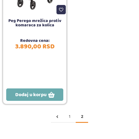
Peg Perego mrežica protiv
komaraca za kolica
Redovna cena:
3.890,
00
RSD
Dodaj u korpu
1
2