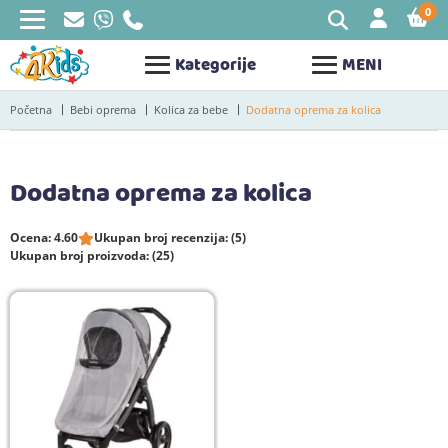
0
STAV
Kategorije
MENI
Početna
Bebi oprema
Kolica za bebe
Dodatna oprema za kolica
Dodatna oprema za kolica
Ocena: 4.60
Ukupan broj recenzija: (5)
Ukupan broj proizvoda: (25)