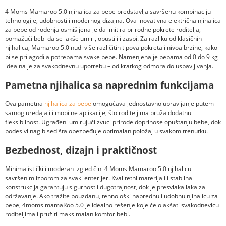
4 Moms Mamaroo 5.0 njihalica za bebe predstavlja savršenu kombinaciju
tehnologije, udobnosti i modernog dizajna. Ova inovativna električna njihalica
za bebe od rođenja osmišljena je da imitira prirodne pokrete roditelja,
pomažući bebi da se lakše umiri, opusti ili zaspi. Za razliku od klasičnih
njihalica, Mamaroo 5.0 nudi više različitih tipova pokreta i nivoa brzine, kako
bi se prilagodila potrebama svake bebe. Namenjena je bebama od 0 do 9 kg i
idealna je za svakodnevnu upotrebu – od kratkog odmora do uspavljivanja.
Pametna njihalica sa naprednim funkcijama
Ova pametna
njihalica za bebe
omogućava jednostavno upravljanje putem
samog uređaja ili mobilne aplikacije, što roditeljima pruža dodatnu
fleksibilnost. Ugrađeni umirujući zvuci prirode doprinose opuštanju bebe, dok
podesivi nagib sedišta obezbeđuje optimalan položaj u svakom trenutku.
Bezbednost, dizajn i praktičnost
Minimalistički i moderan izgled čini 4 Moms Mamaroo 5.0 njihalicu
savršenim izborom za svaki enterijer. Kvalitetni materijali i stabilna
konstrukcija garantuju sigurnost i dugotrajnost, dok je presvlaka laka za
održavanje. Ako tražite pouzdanu, tehnološki naprednu i udobnu njihalicu za
bebe, 4moms mamaRoo 5.0 je idealno rešenje koje će olakšati svakodnevicu
roditeljima i pružiti maksimalan komfor bebi.