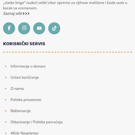
„slatke brige“ nudeći veliki izbor opreme za njihove mališane i bude uvek u
korak sa vremenom.
Saznaj više
KORISNIČKI SERVIS
Informacije o dostavi
Uslovi korišćenja
O nama
Politika privatnosti
Reklamacije
Otkazivanje / Politika povraćaja
4Kids Newsletter