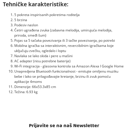
Tehničke karakteristike:
5 pokreta inspirisanih pokretima roditelja
5 brzina
Podesiv naslon
Četiri ugrađena zvuka (zabavna melodija, umirujuća melodija,
priroda, smeđi šum)
Pojas sa 5 tačaka povezivanja ili 3 tačke povezivanja, po potrebi
Mobilna igračka sa interaktivnim, reverzibilnim igračkama koje
uključuju zvečku, ogledalo i loptu
Navlaka se lako skida i pere u mašini
AC adapter (nisu potrebne baterije)
Wi-Fi integracija - glasovna kontrola sa Amazon Alexa I Google Home
Unapredjena Bluetooth funkcionalnost - emitujte omiljenu muziku
bebe i lako se prilagođavajte kretanje, brzinu ili zvuk pomoću
aplikacije 4moms
Dimenzije: 66x53.3x85 cm
Težina: 6.93 kg
Prijavite se na naš Newsletter