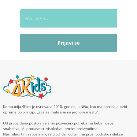
Prijavi se
Kompanija 4Kids je osnovana 2018. godine, u Nišu, kao maloprodaja bebi
opreme po principu „sve za mališane na jednom mestu“.
Od prvog dana postojanja smo posvećeni potrebama beba i dece,
snabdevajući prodavnicu visokokvalitetnim proizvodima.
Naš mladi tim zaposlenih, se trudi da roditeljima pruži podršku i olakša