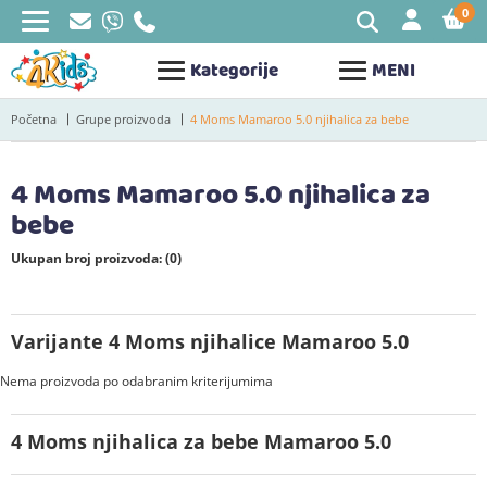
0
STAV
Kategorije
MENI
Početna
Grupe proizvoda
4 Moms Mamaroo 5.0 njihalica za bebe
4 Moms Mamaroo 5.0 njihalica za
bebe
Ukupan broj proizvoda: (0)
Varijante 4 Moms njihalice Mamaroo 5.0
Nema proizvoda po odabranim kriterijumima
4 Moms njihalica za bebe Mamaroo 5.0