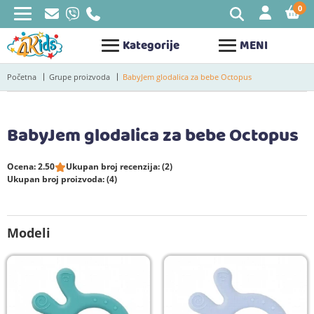
0
STAV
Kategorije
MENI
Početna
Grupe proizvoda
BabyJem glodalica za bebe Octopus
BabyJem glodalica za bebe Octopus
Ocena: 2.50
Ukupan broj recenzija: (2)
Ukupan broj proizvoda: (4)
Modeli