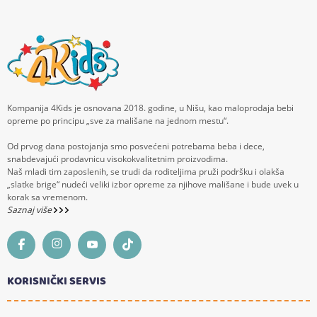
Kompanija 4Kids je osnovana 2018. godine, u Nišu, kao maloprodaja bebi
opreme po principu „sve za mališane na jednom mestu“.
Od prvog dana postojanja smo posvećeni potrebama beba i dece,
snabdevajući prodavnicu visokokvalitetnim proizvodima.
Naš mladi tim zaposlenih, se trudi da roditeljima pruži podršku i olakša
„slatke brige“ nudeći veliki izbor opreme za njihove mališane i bude uvek u
korak sa vremenom.
Saznaj više
KORISNIČKI SERVIS