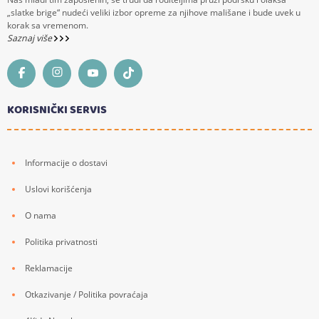
„slatke brige“ nudeći veliki izbor opreme za njihove mališane i bude uvek u
korak sa vremenom.
Saznaj više
KORISNIČKI SERVIS
Informacije o dostavi
Uslovi korišćenja
O nama
Politika privatnosti
Reklamacije
Otkazivanje / Politika povraćaja