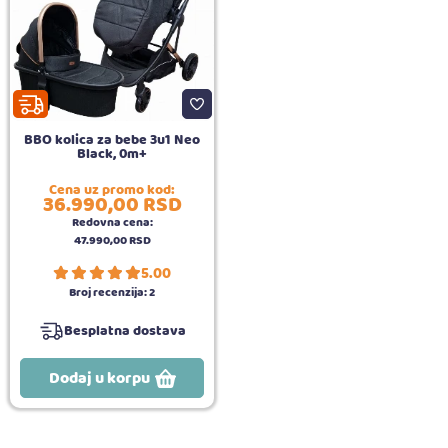
BBO kolica za bebe 3u1 Neo
Black, 0m+
Cena uz promo kod:
36.990,
00
RSD
Redovna cena:
47.990,
00
RSD
5.00
Broj recenzija:
2
Besplatna dostava
Dodaj u korpu