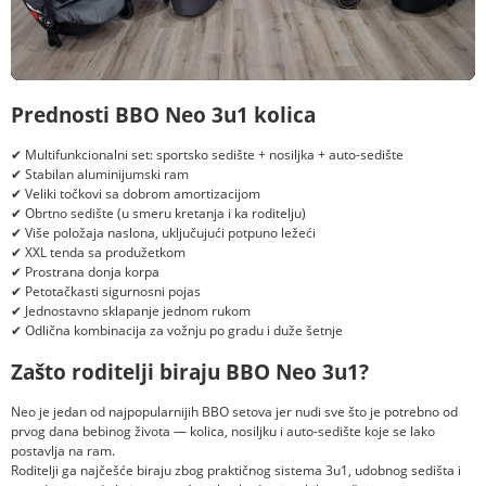
Prednosti BBO Neo 3u1 kolica
✔ Multifunkcionalni set: sportsko sedište + nosiljka + auto-sedište
✔ Stabilan aluminijumski ram
✔ Veliki točkovi sa dobrom amortizacijom
✔ Obrtno sedište (u smeru kretanja i ka roditelju)
✔ Više položaja naslona, uključujući potpuno ležeći
✔ XXL tenda sa produžetkom
✔ Prostrana donja korpa
✔ Petotačkasti sigurnosni pojas
✔ Jednostavno sklapanje jednom rukom
✔ Odlična kombinacija za vožnju po gradu i duže šetnje
Zašto roditelji biraju BBO Neo 3u1?
Neo je jedan od najpopularnijih BBO setova jer nudi sve što je potrebno od
prvog dana bebinog života — kolica, nosiljku i auto-sedište koje se lako
postavlja na ram.
Roditelji ga najčešće biraju zbog praktičnog sistema 3u1, udobnog sedišta i