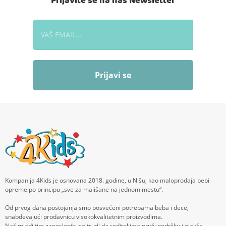
Prijavite se na naš Newsletter
Prijavi se
Kompanija 4Kids je osnovana 2018. godine, u Nišu, kao maloprodaja bebi
opreme po principu „sve za mališane na jednom mestu“.
Od prvog dana postojanja smo posvećeni potrebama beba i dece,
snabdevajući prodavnicu visokokvalitetnim proizvodima.
Naš mladi tim zaposlenih, se trudi da roditeljima pruži podršku i olakša