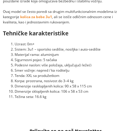
pouzdane izrade koja omogućava bezbednu i stabilnu vožnju.
Ovaj model se često poredi sa drugim multifunkcionalnim modelima iz
kategorije
kolica za bebe 3u1
, ali se ističe odličnim odnosom cene i
kvaliteta, kao i jednostavnim rukovanjem.
Tehničke karakteristike
Uzrast: 0m+
Sistem: 3u1 – sportsko sedište, nosiljka i auto-sedište
Materijal rama: aluminijum
Sigurnosni pojas: 5 tačaka
Podesivi naslon: više položaja, uključujući ležeći
Smer vožnje: napred / ka roditelju
Tenda: XXL sa produžetkom
Korpa: prostrana, nosivost do 3–4 kg
Dimenzije rasklopljenih kolica: 90 x 58 x 115 cm
Dimenzije sklopljenih kolica: 106 x 58 x 53 cm
Težina seta: 16.6 kg