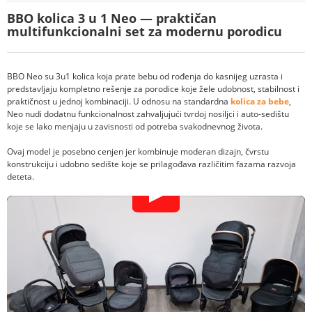
BBO kolica 3 u 1 Neo — praktičan
multifunkcionalni set za modernu porodicu
BBO Neo su 3u1 kolica koja prate bebu od rođenja do kasnijeg uzrasta i
predstavljaju kompletno rešenje za porodice koje žele udobnost, stabilnost i
praktičnost u jednoj kombinaciji. U odnosu na standardna
kolica za bebe
,
Neo nudi dodatnu funkcionalnost zahvaljujući tvrdoj nosiljci i auto-sedištu
koje se lako menjaju u zavisnosti od potreba svakodnevnog života.
Ovaj model je posebno cenjen jer kombinuje moderan dizajn, čvrstu
konstrukciju i udobno sedište koje se prilagođava različitim fazama razvoja
deteta.