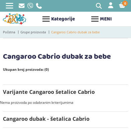
0
STAV
Kategorije
MENI
Početna
Grupe proizvoda
Cangaroo Cabrio dubak za bebe
Cangaroo Cabrio dubak za bebe
Ukupan broj proizvoda: (0)
Varijante Cangaroo šetalice Cabrio
Nema proizvoda po odabranim kriterijumima
Cangaroo dubak - šetalica Cabrio