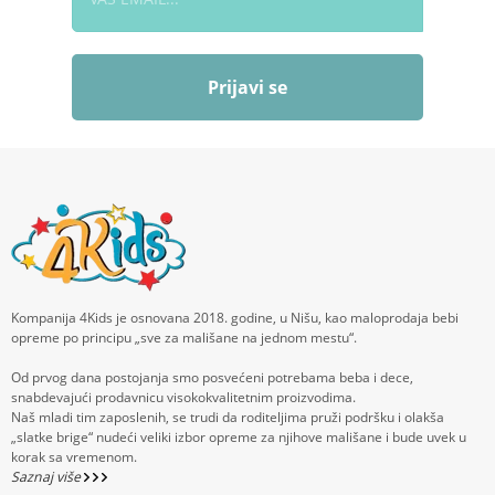
Prijavi se
Kompanija 4Kids je osnovana 2018. godine, u Nišu, kao maloprodaja bebi
opreme po principu „sve za mališane na jednom mestu“.
Od prvog dana postojanja smo posvećeni potrebama beba i dece,
snabdevajući prodavnicu visokokvalitetnim proizvodima.
Naš mladi tim zaposlenih, se trudi da roditeljima pruži podršku i olakša
„slatke brige“ nudeći veliki izbor opreme za njihove mališane i bude uvek u
korak sa vremenom.
Saznaj više