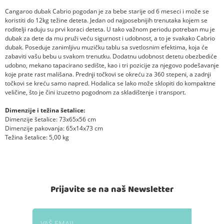
Cangaroo dubak Cabrio pogodan je za bebe starije od 6 meseci i može se
koristiti do 12kg težine deteta. Jedan od najposebnijih trenutaka kojem se
roditelji raduju su prvi koraci deteta. U tako važnom periodu potreban mu je
dubak za dete da mu pruži veću sigurnost i udobnost, a to je svakako Cabrio
dubak. Poseduje zanimljivu muzičku tablu sa svetlosnim efektima, koja će
zabaviti vašu bebu u svakom trenutku. Dodatnu udobnost detetu obezbediće
udobno, mekano tapacirano sedište, kao i tri pozicije za njegovo podešavanje
koje prate rast mališana. Prednji točkovi se okreću za 360 stepeni, a zadnji
točkovi se kreću samo napred. Hodalica se lako može sklopiti do kompaktne
veličine, što je čini izuzetno pogodnom za skladištenje i transport.
Dimenzije i težina šetalice:
Dimenzije šetalice: 73x65x56 cm
Dimenzije pakovanja: 65x14x73 cm
Težina šetalice: 5,00 kg
Prijavite se na naš Newsletter