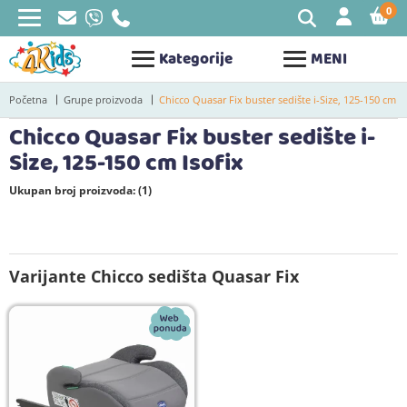
0
STAV
Kategorije
MENI
Početna
Grupe proizvoda
Chicco Quasar Fix buster sedište i-Size, 125-150 cm Is
Chicco Quasar Fix buster sedište i-
Size, 125-150 cm Isofix
Ukupan broj proizvoda: (1)
Varijante Chicco sedišta Quasar Fix