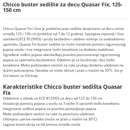
Chicco buster sedište za decu Quasar Fix, 125-
150 cm
Chicco Quasar Fix i-Size je praktično auto sedište dizajnirano za decu visine
između 125 i 150 cm (približno od 7 do 12 godina). Ispunjava najnoviji i-Size
standard (ECE R129/03) i pruža bezbedno i udobno rešenje za svakodnevnu
upotrebu. Quasar Fix buster sedište se može instalirati pomoću sigurnosnog
pojasa vozila i ima integrisane Isofix konektore za dodatnu stabilnost.
Ugrađene vođice pojasa obezbeđuju pravilno pozicioniranje sigurnosnog
pojasa za optimalnu bezbednost. Odobren je za korišćenje i bez Isofix
konektora. Meko podstavljeni nasloni za ruke pružaju dodatnu udobnost na
dužim putovanjima. Navlaka se može skinuti i prati u mašini na 30°C, što je
čini lakom za čišćenje.
Karakteristike Chicco buster sedišta Quasar
Fix
Odobreno u skladu sa ECE R129/03 za decu od 125 do 150 cm
Instalacija pomoću pojasa u vozilu sa 3 tačke ili opcionih Isofix konektora
Integrisane vodilice pojasa za pravilno postavljanje pojasa
Meko podstavljeni nasloni za ruke za povećanu udobnost
Uklonjiva i periva navlaka (može se prati u mašini na 30°C)
Lagana konstrukcija za lak prenos između vozila