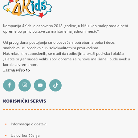
Kompanija 4Kids je osnovana 2018. godine, u Nišu, kao maloprodaja bebi
opreme po principu „sve za mališane na jednom mestu“.
Od prvog dana postojanja smo posvećeni potrebama beba i dece,
snabdevajući prodavnicu visokokvalitetnim proizvodima.
Naš mladi tim zaposlenih, se trudi da roditeljima pruži podršku i olakša
„slatke brige“ nudeći veliki izbor opreme za njihove mališane i bude uvek u
korak sa vremenom.
Saznaj više
KORISNIČKI SERVIS
Informacije o dostavi
Uslovi korišćenja