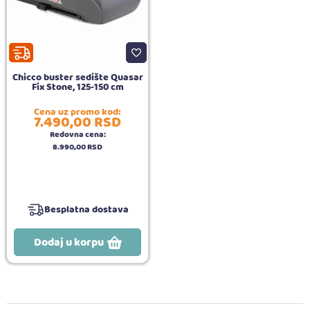
Chicco buster sedište Quasar
Fix Stone, 125-150 cm
Cena uz promo kod:
7.490,
00
RSD
Redovna cena:
8.990,
00
RSD
Besplatna dostava
Dodaj u korpu