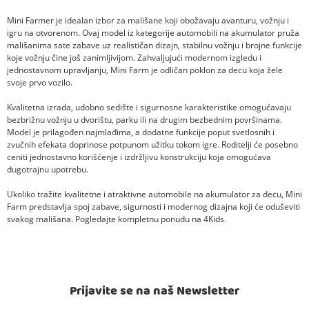
Mini Farmer je idealan izbor za mališane koji obožavaju avanturu, vožnju i
igru na otvorenom. Ovaj model iz kategorije automobili na akumulator pruža
mališanima sate zabave uz realističan dizajn, stabilnu vožnju i brojne funkcije
koje vožnju čine još zanimljivijom. Zahvaljujući modernom izgledu i
jednostavnom upravljanju, Mini Farm je odličan poklon za decu koja žele
svoje prvo vozilo.
Kvalitetna izrada, udobno sedište i sigurnosne karakteristike omogućavaju
bezbrižnu vožnju u dvorištu, parku ili na drugim bezbednim površinama.
Model je prilagođen najmlađima, a dodatne funkcije poput svetlosnih i
zvučnih efekata doprinose potpunom užitku tokom igre. Roditelji će posebno
ceniti jednostavno korišćenje i izdržljivu konstrukciju koja omogućava
dugotrajnu upotrebu.
Ukoliko tražite kvalitetne i atraktivne automobile na akumulator za decu, Mini
Farm predstavlja spoj zabave, sigurnosti i modernog dizajna koji će oduševiti
svakog mališana. Pogledajte kompletnu ponudu na 4Kids.
Prijavite se na naš Newsletter