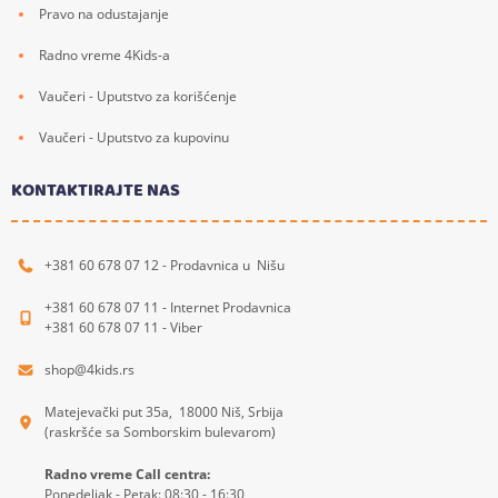
Pravo na odustajanje
Radno vreme 4Kids-a
Vaučeri - Uputstvo za korišćenje
Vaučeri - Uputstvo za kupovinu
KONTAKTIRAJTE NAS
+381 60 678 07 12 - Prodavnica u Nišu
+381 60 678 07 11 - Internet Prodavnica
+381 60 678 07 11 - Viber
shop@4kids.rs
Matejevački put 35a, 18000 Niš, Srbija
(raskršće sa Somborskim bulevarom)
Radno vreme Call centra:
Ponedeljak - Petak: 08:30 - 16:30