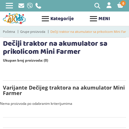
0
STAV
Kategorije
MENI
Početna
Grupe proizvoda
Dečiji traktor na akumulator sa prikolicom Mini Farm
Dečiji traktor na akumulator sa
prikolicom Mini Farmer
Ukupan broj proizvoda: (0)
Varijante Dečijeg traktora na akumulator Mini
Farmer
Nema proizvoda po odabranim kriterijumima