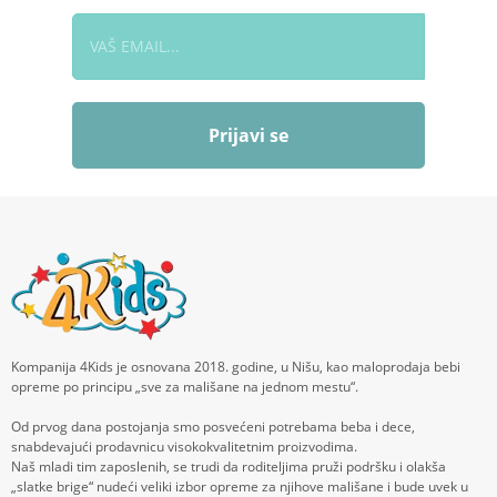
Prijavi se
Kompanija 4Kids je osnovana 2018. godine, u Nišu, kao maloprodaja bebi
opreme po principu „sve za mališane na jednom mestu“.
Od prvog dana postojanja smo posvećeni potrebama beba i dece,
snabdevajući prodavnicu visokokvalitetnim proizvodima.
Naš mladi tim zaposlenih, se trudi da roditeljima pruži podršku i olakša
„slatke brige“ nudeći veliki izbor opreme za njihove mališane i bude uvek u