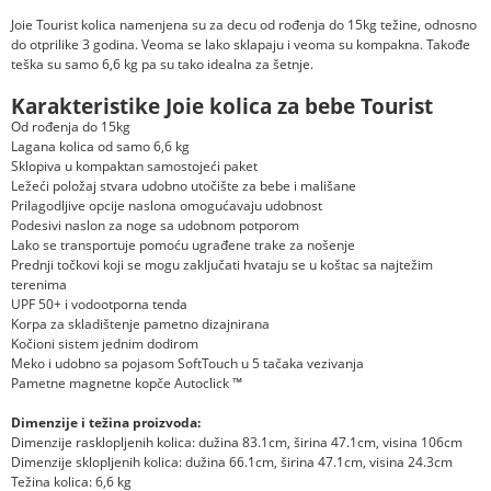
Joie Tourist kolica namenjena su za decu od rođenja do 15kg težine, odnosno
do otprilike 3 godina. Veoma se lako sklapaju i veoma su kompakna. Takođe
teška su samo 6,6 kg pa su tako idealna za šetnje.
Karakteristike Joie kolica za bebe Tourist
Od rođenja do 15kg
Lagana kolica od samo 6,6 kg
Sklopiva u kompaktan samostojeći paket
Ležeći položaj stvara udobno utočište za bebe i mališane
Prilagodljive opcije naslona omogućavaju udobnost
Podesivi naslon za noge sa udobnom potporom
Lako se transportuje pomoću ugrađene trake za nošenje
Prednji točkovi koji se mogu zaključati hvataju se u koštac sa najtežim
terenima
UPF 50+ i vodootporna tenda
Korpa za skladištenje pametno dizajnirana
Kočioni sistem jednim dodirom
Meko i udobno sa pojasom SoftTouch u 5 tačaka vezivanja
Pametne magnetne kopče Autoclick ™
Dimenzije i težina proizvoda:
Dimenzije rasklopljenih kolica: dužina 83.1cm, širina 47.1cm, visina 106cm
Dimenzije sklopljenih kolica: dužina 66.1cm, širina 47.1cm, visina 24.3cm
Težina kolica: 6,6 kg