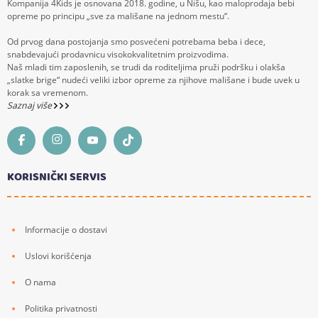
Kompanija 4Kids je osnovana 2018. godine, u Nišu, kao maloprodaja bebi
opreme po principu „sve za mališane na jednom mestu“.
Od prvog dana postojanja smo posvećeni potrebama beba i dece,
snabdevajući prodavnicu visokokvalitetnim proizvodima.
Naš mladi tim zaposlenih, se trudi da roditeljima pruži podršku i olakša
„slatke brige“ nudeći veliki izbor opreme za njihove mališane i bude uvek u
korak sa vremenom.
Saznaj više
KORISNIČKI SERVIS
Informacije o dostavi
Uslovi korišćenja
O nama
Politika privatnosti