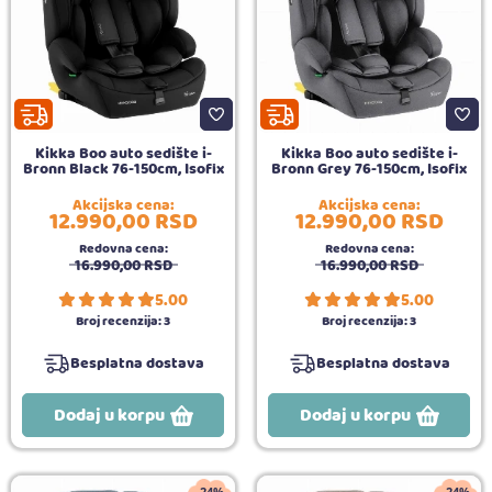
Kikka Boo auto sedište i-
Kikka Boo auto sedište i-
Bronn Black 76-150cm, Isofix
Bronn Grey 76-150cm, Isofix
Akcijska cena:
Akcijska cena:
12.990,
00
RSD
12.990,
00
RSD
Redovna cena:
Redovna cena:
16.990,
00
RSD
16.990,
00
RSD
5.00
5.00
Broj recenzija:
3
Broj recenzija:
3
Besplatna dostava
Besplatna dostava
Dodaj u korpu
Dodaj u korpu