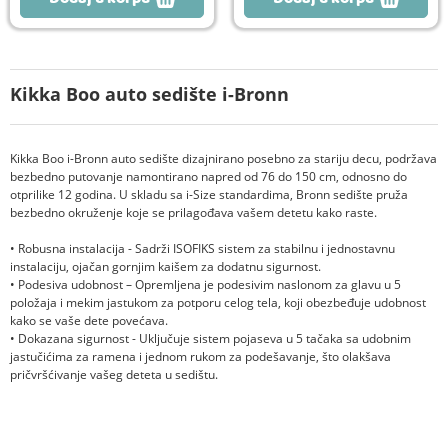
Kikka Boo auto sedište i-Bronn
Kikka Boo i-Bronn auto sedište dizajnirano posebno za stariju decu, podržava
bezbedno putovanje namontirano napred od 76 do 150 cm, odnosno do
otprilike 12 godina. U skladu sa i-Size standardima, Bronn sedište pruža
bezbedno okruženje koje se prilagođava vašem detetu kako raste.
• Robusna instalacija - Sadrži ISOFIKS sistem za stabilnu i jednostavnu
instalaciju, ojačan gornjim kaišem za dodatnu sigurnost.
• Podesiva udobnost – Opremljena je podesivim naslonom za glavu u 5
položaja i mekim jastukom za potporu celog tela, koji obezbeđuje udobnost
kako se vaše dete povećava.
• Dokazana sigurnost - Uključuje sistem pojaseva u 5 tačaka sa udobnim
jastučićima za ramena i jednom rukom za podešavanje, što olakšava
pričvršćivanje vašeg deteta u sedištu.