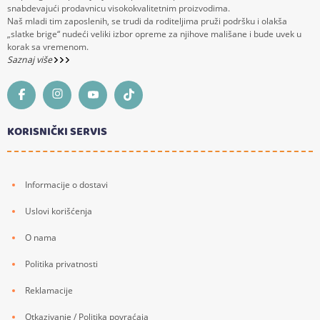
snabdevajući prodavnicu visokokvalitetnim proizvodima.
Naš mladi tim zaposlenih, se trudi da roditeljima pruži podršku i olakša
„slatke brige“ nudeći veliki izbor opreme za njihove mališane i bude uvek u
korak sa vremenom.
Saznaj više
KORISNIČKI SERVIS
Informacije o dostavi
Uslovi korišćenja
O nama
Politika privatnosti
Reklamacije
Otkazivanje / Politika povraćaja