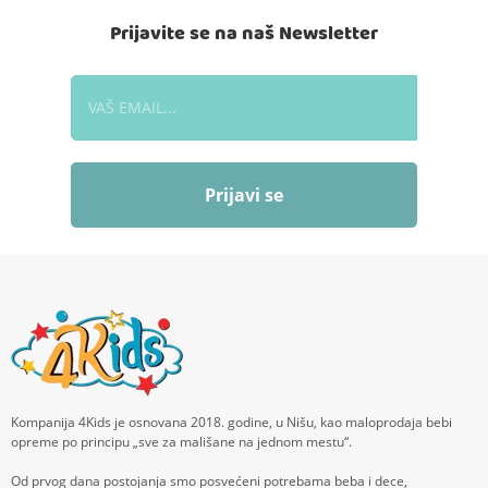
Prijavite se na naš Newsletter
Prijavi se
Kompanija 4Kids je osnovana 2018. godine, u Nišu, kao maloprodaja bebi
opreme po principu „sve za mališane na jednom mestu“.
Od prvog dana postojanja smo posvećeni potrebama beba i dece,