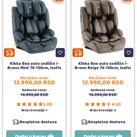
-24%
-24%
Kikka Boo auto sedište i-
Kikka Boo auto sedište i-
Bronn Mint 76-150cm, Isofix
Bronn Beige 76-150cm, Isofix
Akcijska cena:
Akcijska cena:
12.990,
00
RSD
12.990,
00
RSD
Redovna cena:
Redovna cena:
16.990,
00
RSD
16.990,
00
RSD
5.00
4.50
Broj recenzija:
1
Broj recenzija:
2
Besplatna dostava
Besplatna dostava
Dodaj u korpu
Dodaj u korpu