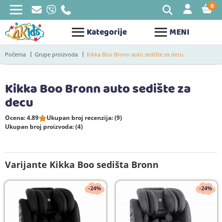
0
STAV
Kategorije
MENI
Početna
Grupe proizvoda
Kikka Boo Bronn auto sedište za decu
Kikka Boo Bronn auto sedište za
decu
Ocena: 4.89
Ukupan broj recenzija: (9)
Ukupan broj proizvoda: (4)
Varijante Kikka Boo sedišta Bronn
-24%
-24%