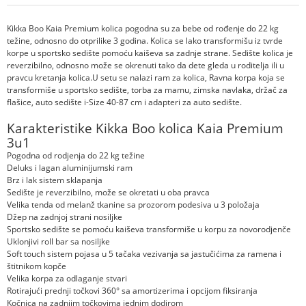
Kikka Boo Kaia Premium kolica pogodna su za bebe od rođenje do 22 kg
težine, odnosno do otprilike 3 godina. Kolica se lako transformišu iz tvrde
korpe u sportsko sedište pomoću kaiševa sa zadnje strane. Sedište kolica je
reverzibilno, odnosno može se okrenuti tako da dete gleda u roditelja ili u
pravcu kretanja kolica.U setu se nalazi ram za kolica, Ravna korpa koja se
transformiše u sportsko sedište, torba za mamu, zimska navlaka, držač za
flašice, auto sedište i-Size 40-87 cm i adapteri za auto sedište.
Karakteristike Kikka Boo kolica Kaia Premium
3u1
Pogodna od rodjenja do 22 kg težine
Deluks i lagan aluminijumski ram
Brz i lak sistem sklapanja
Sedište je reverzibilno, može se okretati u oba pravca
Velika tenda od melanž tkanine sa prozorom podesiva u 3 položaja
Džep na zadnjoj strani nosiljke
Sportsko sedište se pomoću kaiševa transformiše u korpu za novorodjenče
Uklonjivi roll bar sa nosiljke
Soft touch sistem pojasa u 5 tačaka vezivanja sa jastučićima za ramena i
štitnikom kopče
Velika korpa za odlaganje stvari
Rotirajući prednji točkovi 360° sa amortizerima i opcijom fiksiranja
Kočnica na zadnjim točkovima jednim dodirom