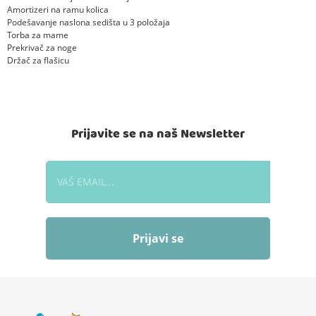
Amortizeri na ramu kolica
Podešavanje naslona sedišta u 3 položaja
Torba za mame
Prekrivač za noge
Držač za flašicu
Prijavite se na naš Newsletter
Prijavi se