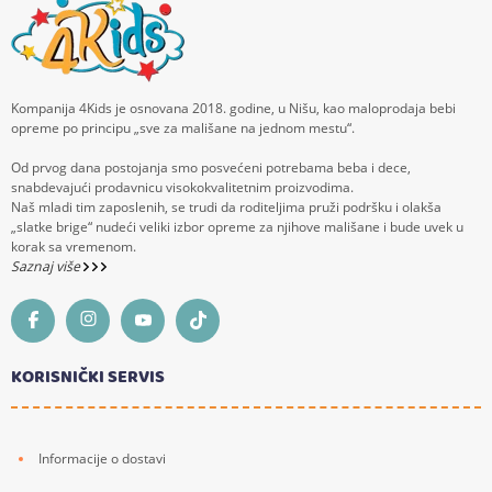
Kompanija 4Kids je osnovana 2018. godine, u Nišu, kao maloprodaja bebi
opreme po principu „sve za mališane na jednom mestu“.
Od prvog dana postojanja smo posvećeni potrebama beba i dece,
snabdevajući prodavnicu visokokvalitetnim proizvodima.
Naš mladi tim zaposlenih, se trudi da roditeljima pruži podršku i olakša
„slatke brige“ nudeći veliki izbor opreme za njihove mališane i bude uvek u
korak sa vremenom.
Saznaj više
KORISNIČKI SERVIS
Informacije o dostavi