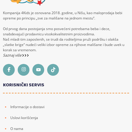
Kompanija 4Kids je osnovana 2018. godine, u Nišu, kao maloprodaja bebi
opreme po principu „sve za mališane na jednom mestu“.
Od prvog dana postojanja smo posvećeni potrebama beba i dece,
snabdevajući prodavnicu visokokvalitetnim proizvodima.
Naš mladi tim zaposlenih, se trudi da roditeljima pruži podršku i olakša
„slatke brige“ nudeći veliki izbor opreme za njihove mališane i bude uvek u
korak sa vremenom.
Saznaj više
KORISNIČKI SERVIS
Informacije o dostavi
Uslovi korišćenja
O nama