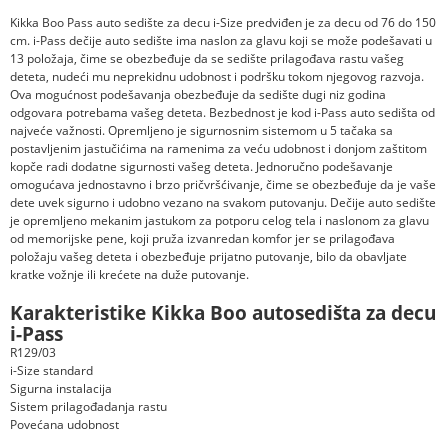
Kikka Boo Pass auto sedište za decu i-Size predviđen je za decu od 76 do 150
cm. i-Pass dečije auto sedište ima naslon za glavu koji se može podešavati u
13 položaja, čime se obezbeđuje da se sedište prilagođava rastu vašeg
deteta, nudeći mu neprekidnu udobnost i podršku tokom njegovog razvoja.
Ova mogućnost podešavanja obezbeđuje da sedište dugi niz godina
odgovara potrebama vašeg deteta. Bezbednost je kod i-Pass auto sedišta od
najveće važnosti. Opremljeno je sigurnosnim sistemom u 5 tačaka sa
postavljenim jastučićima na ramenima za veću udobnost i donjom zaštitom
kopče radi dodatne sigurnosti vašeg deteta. Jednoručno podešavanje
omogućava jednostavno i brzo pričvršćivanje, čime se obezbeđuje da je vaše
dete uvek sigurno i udobno vezano na svakom putovanju. Dečije auto sedište
je opremljeno mekanim jastukom za potporu celog tela i naslonom za glavu
od memorijske pene, koji pruža izvanredan komfor jer se prilagođava
položaju vašeg deteta i obezbeđuje prijatno putovanje, bilo da obavljate
kratke vožnje ili krećete na duže putovanje.
Karakteristike Kikka Boo autosedišta za decu
i-Pass
R129/03
i-Size standard
Sigurna instalacija
Sistem prilagođadanja rastu
Povećana udobnost