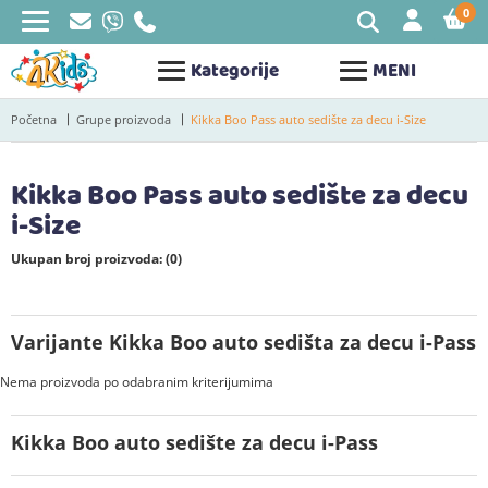
0
STAV
Kategorije
MENI
Početna
Grupe proizvoda
Kikka Boo Pass auto sedište za decu i-Size
Kikka Boo Pass auto sedište za decu
i-Size
Ukupan broj proizvoda: (0)
Varijante Kikka Boo auto sedišta za decu i-Pass
Nema proizvoda po odabranim kriterijumima
Kikka Boo auto sedište za decu i-Pass