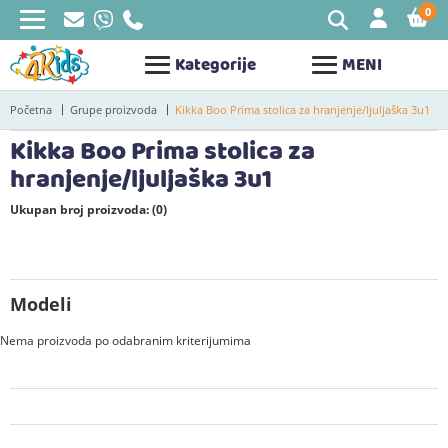
0
STAV
Kategorije
MENI
Početna
Grupe proizvoda
Kikka Boo Prima stolica za hranjenje/ljuljaška 3u1
Kikka Boo Prima stolica za
hranjenje/ljuljaška 3u1
Ukupan broj proizvoda: (0)
Modeli
Nema proizvoda po odabranim kriterijumima