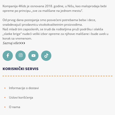
Kompanija 4Kids je osnovana 2018. godine, u Nišu, kao maloprodaja bebi
opreme po principu „sve za mališane na jednom mestu“.
Od prvog dana postojanja smo posvećeni potrebama beba i dece,
snabdevajući prodavnicu visokokvalitetnim proizvodima.
Naš mladi tim zaposlenih, se trudi da roditeljima pruži podršku i olakša
„slatke brige“ nudeći veliki izbor opreme za njihove mališane i bude uvek u
korak sa vremenom.
Saznaj više
KORISNIČKI SERVIS
Informacije o dostavi
Uslovi korišćenja
O nama