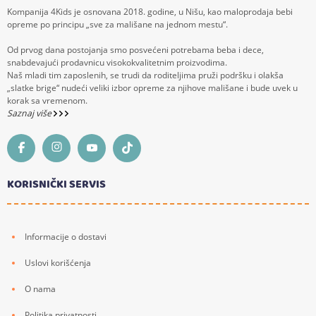
Kompanija 4Kids je osnovana 2018. godine, u Nišu, kao maloprodaja bebi
opreme po principu „sve za mališane na jednom mestu“.
Od prvog dana postojanja smo posvećeni potrebama beba i dece,
snabdevajući prodavnicu visokokvalitetnim proizvodima.
Naš mladi tim zaposlenih, se trudi da roditeljima pruži podršku i olakša
„slatke brige“ nudeći veliki izbor opreme za njihove mališane i bude uvek u
korak sa vremenom.
Saznaj više
KORISNIČKI SERVIS
Informacije o dostavi
Uslovi korišćenja
O nama
Politika privatnosti