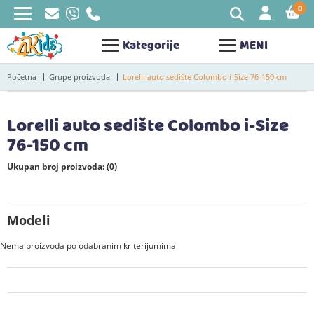
0
STAV
Kategorije
MENI
Početna
Grupe proizvoda
Lorelli auto sedište Colombo i-Size 76-150 cm
Lorelli auto sedište Colombo i-Size
76-150 cm
Ukupan broj proizvoda: (0)
Modeli
Nema proizvoda po odabranim kriterijumima