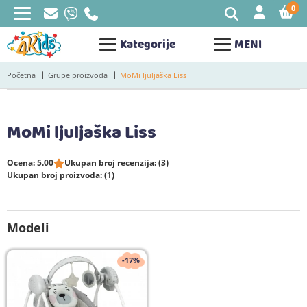
0
STAV
Kategorije
MENI
Početna
Grupe proizvoda
MoMi ljuljaška Liss
MoMi ljuljaška Liss
Ocena: 5.00
Ukupan broj recenzija: (3)
Ukupan broj proizvoda: (1)
Modeli
-17%