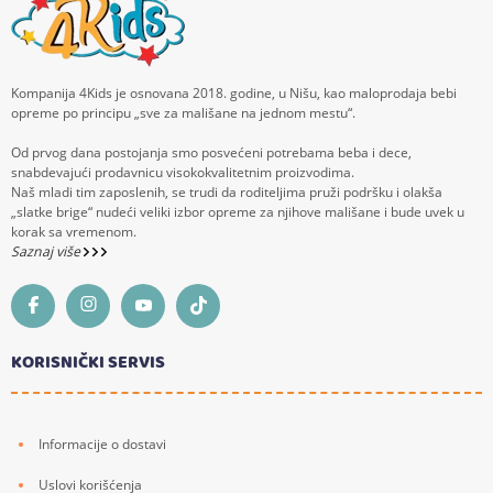
Kompanija 4Kids je osnovana 2018. godine, u Nišu, kao maloprodaja bebi
opreme po principu „sve za mališane na jednom mestu“.
Od prvog dana postojanja smo posvećeni potrebama beba i dece,
snabdevajući prodavnicu visokokvalitetnim proizvodima.
Naš mladi tim zaposlenih, se trudi da roditeljima pruži podršku i olakša
„slatke brige“ nudeći veliki izbor opreme za njihove mališane i bude uvek u
korak sa vremenom.
Saznaj više
KORISNIČKI SERVIS
Informacije o dostavi
Uslovi korišćenja