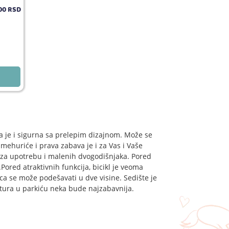
00
RSD
a je i sigurna sa prelepim dizajnom. Može se
mehuriće i prava zabava je i za Vas i Vaše
 za upotrebu i malenih dvogodišnjaka. Pored
.Pored atraktivnih funkcija, bicikl je veoma
ica se može podešavati u dve visine. Sedište je
tura u parkiću neka bude najzabavnija.