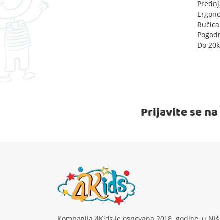
Prednj
Ergono
Ručica
Pogodn
Do 20k
Prijavite se n
Kompanija 4Kids je osnovana 2018. godine, u Niš