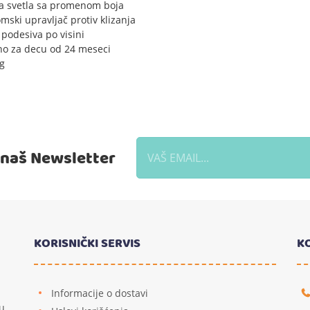
a svetla sa promenom boja
mski upravljač protiv klizanja
 podesiva po visini
o za decu od 24 meseci
g
a naš Newsletter
KORISNIČKI SERVIS
K
Informacije o dostavi
u,