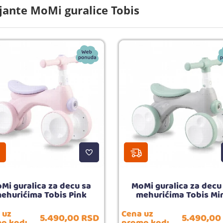
jante MoMi guralice Tobis
Mi guralica za decu sa
MoMi guralica za decu
ehurićima Tobis Pink
mehurićima Tobis Mi
 uz
Cena uz
5.490,
00
RSD
5.490,
00