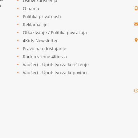
Uslovi korišćenja
a
O nama
Politika privatnosti
Reklamacije
u
Otkazivanje / Politika povraćaja
4Kids Newsletter
Pravo na odustajanje
Radno vreme 4Kids-a
Vaučeri - Uputstvo za korišćenje
Vaučeri - Uputstvo za kupovinu