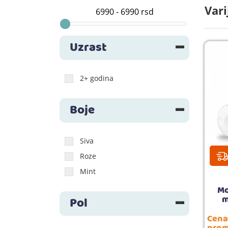
Vari
Uzrast
2+ godina
Boje
Siva
Roze
Mint
Mo
m
Pol
Cena