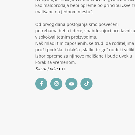
kao maloprodaja bebi opreme po principu „sve z
mališane na jednom mestu“.
Od prvog dana postojanja smo posvećeni
potrebama beba i dece, snabdevajući prodavnic
visokokvalitetnim proizvodima.
Naš mladi tim zaposlenih, se trudi da roditeljima
pruži podršku i olakša „slatke brige“ nudeći veliki
izbor opreme za njihove mališane i bude uvek u
korak sa vremenom.
Saznaj više