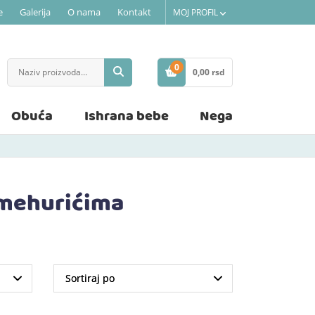
e
Galerija
O nama
Kontakt
MOJ PROFIL
0
0,
00
rsd
STAVKE
Obuća
Ishrana bebe
Nega
 mehurićima