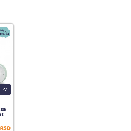
 sa
nt
RSD