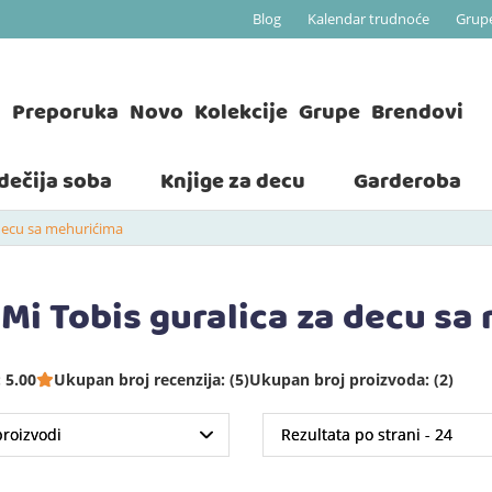
Blog
Kalendar trudnoće
Grup
a
Preporuka
Novo
Kolekcije
Grupe
Brendovi
 dečija soba
Knjige za decu
Garderoba
decu sa mehurićima
Mi Tobis guralica za decu sa
 5.00
Ukupan broj recenzija: (5)
Ukupan broj proizvoda: (2)