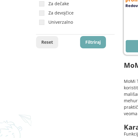
prom
Za dečake
Redov
Za devojčice
Univerzalno
Reset
Filtriraj
MoMi
MoMi T
korist
mališa
mehurić
praktič
veoma 
Kara
Funkci