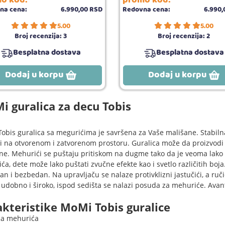
o kod:
promo kod:
na cena:
6.990,
00
RSD
Redovna cena:
6.990,
5.00
5.00
Broj recenzija:
3
Broj recenzija:
2
Besplatna dostava
Besplatna dostava
Dodaj u korpu
Dodaj u korpu
 guralica za decu Tobis
obis guralica sa megurićima je savršena za Vaše mališane. Stabiln
iti na otvorenom i zatvorenom prostoru. Guralica može da proizvodi 
ne. Mehurići se puštaju pritiskom na dugme tako da je veoma lako
a, dete može lako puštati zvučne efekte kao i svetlo različitih boja
an i bezbedan. Na upravljaču se nalaze protivklizni jastučići, a ruč
udobno i široko, ispod sedišta se nalazi posuda za mehuriće. Avan
kteristike MoMi Tobis guralice
ja mehurića