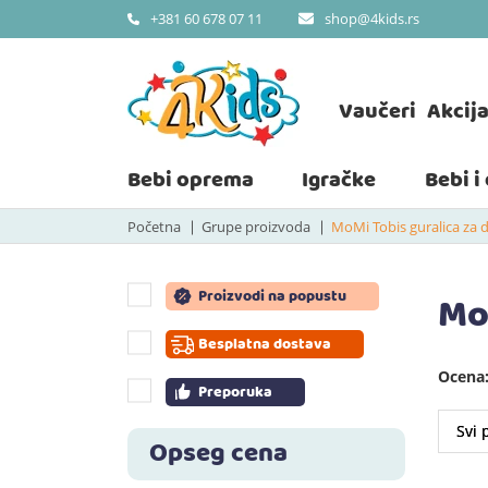
shop@4kids.rs
+381 60 678 07 11
Vaučeri
Akcij
Bebi oprema
Igračke
Bebi i
Početna
Grupe proizvoda
MoMi Tobis guralica za 
Proizvodi na popustu
Mo
Besplatna dostava
Ocena:
Preporuka
Opseg cena