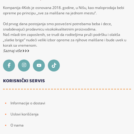
Kompanija 4Kids je osnovana 2018. godine, u Nišu, kao maloprodaja bebi
opreme po principu „sve za mališane na jednom mestu“.
Od prvog dana postojanja smo posvećeni potrebama beba i dece,
snabdevajući prodavnicu visokokvalitetnim proizvodima.
Naš mladi tim zaposlenih, se trudi da roditeljima pruži podršku i olakša
„slatke brige“ nudeći veliki izbor opreme za njihove mališane i bude uvek u
korak sa vremenom.
Saznaj više
KORISNIČKI SERVIS
Informacije o dostavi
Uslovi korišćenja
O nama