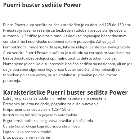
Puerri buster sedište Power
Puerri Power auto sedište za decu predviđen je za decu od 125 do 150 cm.
Predstavlja idealno rešenje za bezbedan i udoban prevoz starije dece u
automobilu. Sedište je dizajnirano u skladu sa najnovijim bezbednosnim
standardima i nudi visoku udobnost tokom putovanja. Zahvaljujući
kompaktnom i modernom dizajnu, lako se uklapa u enterijer svakog vozila.
Auto sedište Puerri Power izrađeno je u skladu sa evropskim standardima
bezbednosti, obezbeđujući optimalnu zaštitu deteta tokom vožnje.
Namenjeno je deci koje su prerasle klasična sedišta sa naslonom, ali im je i
dalje potrebna sigurnost koju pruža buster sedište. U kombinaciji sa
fabričkim pojasom vozila, pruža stabilnost i pravilan položaj tokom
putovanja.
Karakteristike Puerri buster sedišta Power
Izdržljiva plastika sa udobnim, mekim tapaciranim sedištem
Presvlaka prijatna na dodir, pogodna za duža putovanja
Preporučeno za decu visine 125–150 cm
Koristi se sa fabričkim pojasom automobila
Ergonomski oblik koji osigurava pravilan položaj tela
Čvrsta konstrukcija koja doprinosi stabilnosti
Lagan i lako prenosiv model
Brzo postavljanje i skidanje