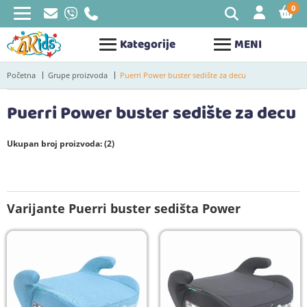
0
STAV
Kategorije
MENI
Početna
Grupe proizvoda
Puerri Power buster sedište za decu
Puerri Power buster sedište za decu
Ukupan broj proizvoda: (2)
Varijante Puerri buster sedišta Power