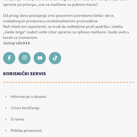
opreme po principu „sve za mališane na jednom mestu“.
Od prvog dana postojanja smo posvećeni potrebama beba i dece,
snabdevajući prodavnicu visokokvalitetnim proizvodima.
Naš mladi tim zaposlenih, se trudi da roditeljima pruži podršku i olakša
„slatke brige“ nudeći veliki izbor opreme za njihove mališane i bude uvek u
korak sa vremenom.
Saznaj više
KORISNIČKI SERVIS
Informacije o dostavi
Uslovi korišćenja
O nama
Politika privatnosti