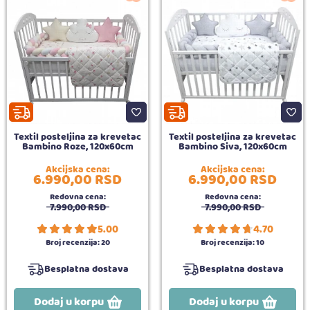
Textil posteljina za krevetac
Textil posteljina za krevetac
Bambino Roze, 120x60cm
Bambino Siva, 120x60cm
Akcijska cena:
Akcijska cena:
6.990,
00
RSD
6.990,
00
RSD
Redovna cena:
Redovna cena:
7.990,
00
RSD
7.990,
00
RSD
5.00
4.70
Broj recenzija:
20
Broj recenzija:
10
Besplatna dostava
Besplatna dostava
Dodaj u korpu
Dodaj u korpu