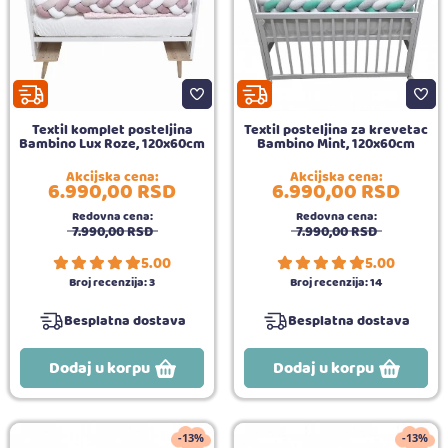
Textil komplet posteljina
Textil posteljina za krevetac
Bambino Lux Roze, 120x60cm
Bambino Mint, 120x60cm
Akcijska cena:
Akcijska cena:
6.990,
00
RSD
6.990,
00
RSD
Redovna cena:
Redovna cena:
7.990,
00
RSD
7.990,
00
RSD
5.00
5.00
Broj recenzija:
3
Broj recenzija:
14
Besplatna dostava
Besplatna dostava
Dodaj u korpu
Dodaj u korpu
-13%
-13%