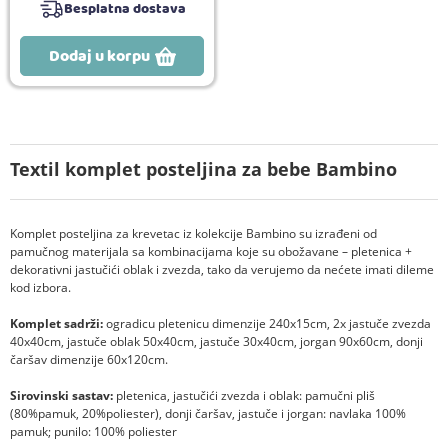
Besplatna dostava
Dodaj u korpu
Textil komplet posteljina za bebe Bambino
Komplet posteljina za krevetac iz kolekcije Bambino su izrađeni od
pamučnog materijala sa kombinacijama koje su obožavane – pletenica +
dekorativni jastučići oblak i zvezda, tako da verujemo da nećete imati dileme
kod izbora.
Komplet sadrži:
ogradicu pletenicu dimenzije 240x15cm, 2x jastuče zvezda
40x40cm, jastuče oblak 50x40cm, jastuče 30x40cm, jorgan 90x60cm, donji
čaršav dimenzije 60x120cm.
Sirovinski sastav:
pletenica, jastučići zvezda i oblak: pamučni pliš
(80%pamuk, 20%poliester), donji čaršav, jastuče i jorgan: navlaka 100%
pamuk; punilo: 100% poliester