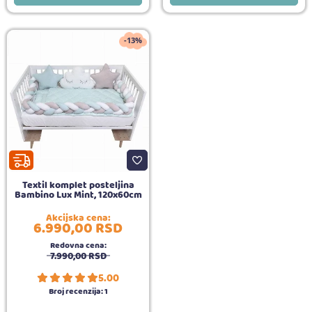
-13%
Textil komplet posteljina
Bambino Lux Mint, 120x60cm
Akcijska cena:
6.990,
00
RSD
Redovna cena:
7.990,
00
RSD
5.00
Broj recenzija:
1