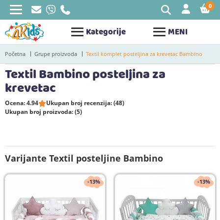
0
STAV
Kategorije
MENI
Početna
Grupe proizvoda
Textil komplet posteljina za krevetac Bambino
Textil Bambino posteljina za
krevetac
Ocena: 4.94
Ukupan broj recenzija: (48)
Ukupan broj proizvoda: (5)
Varijante Textil posteljine Bambino
-13%
-13%