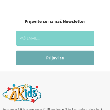
Prijavite se na naš Newsletter
Prijavi se
Kompanija 4Kids je osnovana 2018. godine, u Nišu, kao maloprodaja bebi