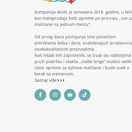
Kompanija 4Kids je osnovana 2018. godine, u Niš
kao maloprodaja bebi opreme po principu „sve z
mališane na jednom mestu“.
Od prvog dana postojanja smo posvećeni
potrebama beba i dece, snabdevajući prodavnic
visokokvalitetnim proizvodima.
Naš mladi tim zaposlenih, se trudi da roditeljima
pruži podršku i olakša „slatke brige“ nudeći veliki
izbor opreme za njihove mališane i bude uvek u
korak sa vremenom.
Saznaj više