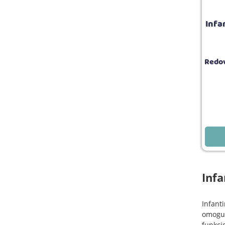
Infa
Redov
Infa
Infanti
omoguć
funkci