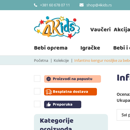
shop@4kids.rs
+381 60 678 07 11
Vaučeri
Akcij
Bebi oprema
Igračke
Bebi i
Početna
Kolekcije
Infantino kengur nosiljke za beb
In
Proizvodi na popustu
Besplatna dostava
Ocena:
Ukupan
Preporuka
Kategorije
proizvoda