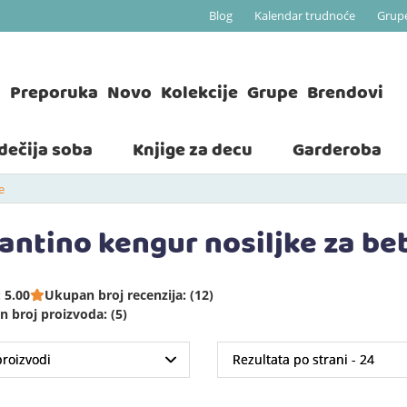
Blog
Kalendar trudnoće
Grup
a
Preporuka
Novo
Kolekcije
Grupe
Brendovi
 dečija soba
Knjige za decu
Garderoba
e
fantino kengur nosiljke za be
 5.00
Ukupan broj recenzija: (12)
 broj proizvoda: (5)