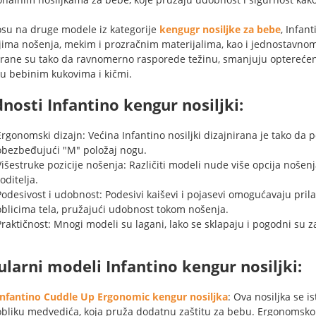
su na druge modele iz kategorije
kengugr nosiljke za bebe
, Infan
jima nošenja, mekim i prozračnim materijalima, kao i jednostavnom
irane su tako da ravnomerno rasporede težinu, smanjuju opterećenj
u bebinim kukovima i kičmi.
nosti Infantino kengur nosiljki:
Ergonomski dizajn: Većina Infantino nosiljki dizajnirana je tako da 
obezbeđujući "M" položaj nogu.
Višestruke pozicije nošenja: Različiti modeli nude više opcija nošen
oditelja.
Podesivost i udobnost: Podesivi kaiševi i pojasevi omogućavaju prila
oblicima tela, pružajući udobnost tokom nošenja.
Praktičnost: Mnogi modeli su lagani, lako se sklapaju i pogodni su
larni modeli Infantino kengur nosiljki:
Infantino Cuddle Up Ergonomic kengur nosiljka
: Ova nosiljka se 
obliku medvedića, koja pruža dodatnu zaštitu za bebu. Ergonomsko