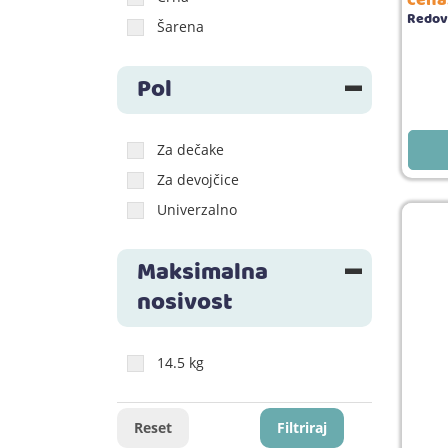
Redov
Šarena
Pol
Za dečake
Za devojčice
Univerzalno
Maksimalna
nosivost
14.5 kg
Reset
Filtriraj