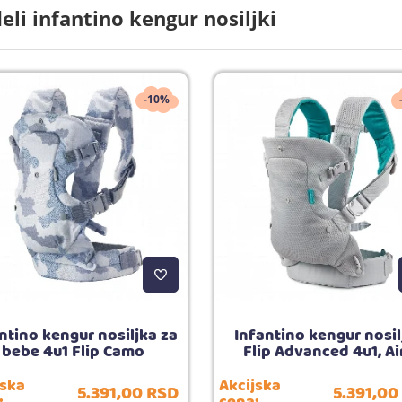
li infantino kengur nosiljki
-10%
ntino kengur nosiljka za
Infantino kengur nosil
bebe 4u1 Flip Camo
Flip Advanced 4u1, Ai
jska
Akcijska
5.391,
00
RSD
5.391,
00
:
cena: