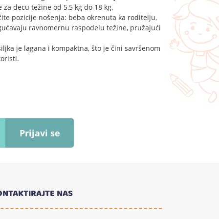
za decu težine od 5,5 kg do 18 kg.
čite pozicije nošenja: beba okrenuta ka roditelju,
mogućavaju ravnomernu raspodelu težine, pružajući
siljka je lagana i kompaktna, što je čini savršenom
risti.
Prijavi se
ONTAKTIRAJTE NAS