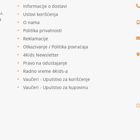
Informacije o dostavi
u,
Uslovi korišćenja
a
O nama
Politika privatnosti
Reklamacije
u
Otkazivanje / Politika povraćaja
4Kids Newsletter
Pravo na odustajanje
Radno vreme 4Kids-a
Vaučeri - Uputstvo za korišćenje
Vaučeri - Uputstvo za kupovinu