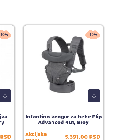
-10%
-10%
jka
Infantino kengur za bebe Flip
ry
Advanced 4u1, Grey
Akcijska
RSD
5.391,
00
RSD
cena: