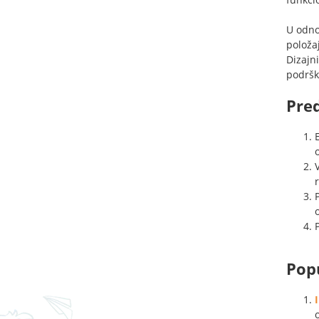
U odno
položa
Dizajn
podršk
Pred
r
Popu