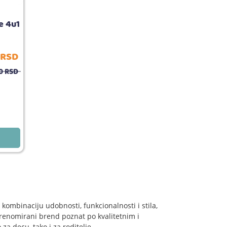
e 4u1
RSD
0
RSD
e kombinaciju udobnosti, funkcionalnosti i stila,
 renomirani brend poznat po kvalitetnim i
a decu, tako i za roditelje.