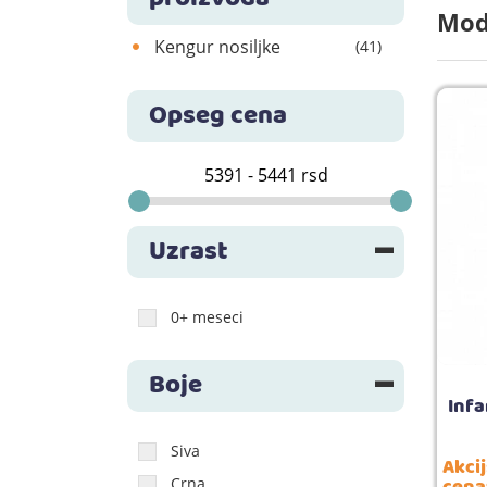
Mode
Kengur nosiljke
(41)
Opseg cena
Uzrast
0+ meseci
Boje
Infa
Siva
Akci
cena
Crna