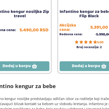
ntino kengur nosiljka Zip
Infantino kengur za beb
travel
Flip Black
Akcijska
5.391,
00
5.490,
00
RSD
cena:
na cena:
5.990,
0
Redovna cena:
5.00
Broj recenzija:
2
Dodaj u korpu
Dodaj u korpu
ntino kengur za bebe
no kengur nosiljke predstavljaju odličan izbor za roditelje koji traž
avajući blizak kontakt sa bebom uz slobodu kretanja. Infantino je
onalnim nosiljkama za bebe, koje pružaju udobnost i sigurnost kako z