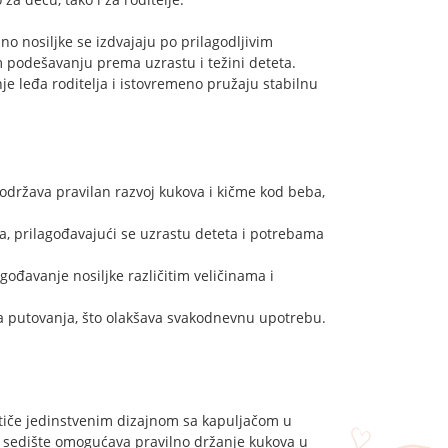
tino nosiljke se izdvajaju po prilagodljivim
 podešavanju prema uzrastu i težini deteta.
e leđa roditelja i istovremeno pružaju stabilnu
podržava pravilan razvoj kukova i kičme kod beba,
ja, prilagođavajući se uzrastu deteta i potrebama
gođavanje nosiljke različitim veličinama i
 za putovanja, što olakšava svakodnevnu upotrebu.
ističe jedinstvenim dizajnom sa kapuljačom u
 sedište omogućava pravilno držanje kukova u