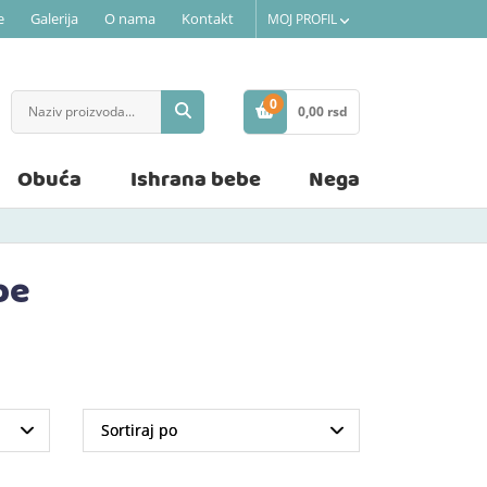
e
Galerija
O nama
Kontakt
MOJ PROFIL
0
0,
00
rsd
STAVKE
Obuća
Ishrana bebe
Nega
be