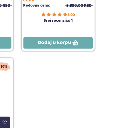
0
RSD
5.990,
00
RSD
Redovna cena:
5.00
Broj recenzija:
1
Dodaj u korpu
-10%