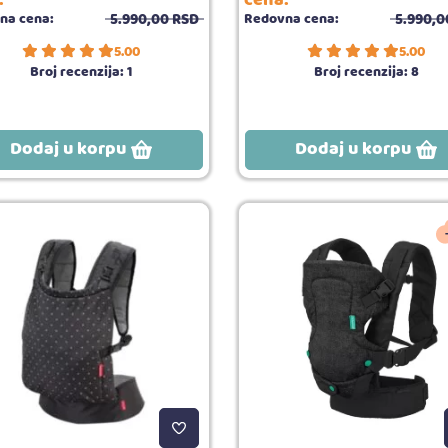
5.990,
00
RSD
5.990,
0
na cena:
Redovna cena:
5.00
5.00
Broj recenzija:
1
Broj recenzija:
8
Dodaj u korpu
Dodaj u korpu