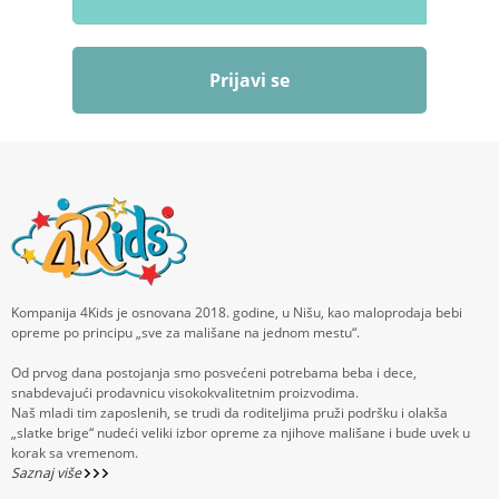
Prijavi se
Kompanija 4Kids je osnovana 2018. godine, u Nišu, kao maloprodaja bebi
opreme po principu „sve za mališane na jednom mestu“.
Od prvog dana postojanja smo posvećeni potrebama beba i dece,
snabdevajući prodavnicu visokokvalitetnim proizvodima.
Naš mladi tim zaposlenih, se trudi da roditeljima pruži podršku i olakša
„slatke brige“ nudeći veliki izbor opreme za njihove mališane i bude uvek u
korak sa vremenom.
Saznaj više