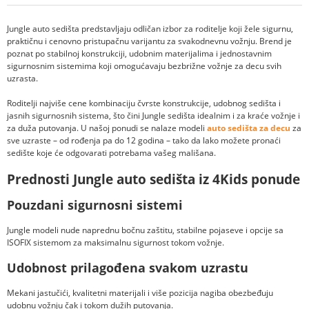
Jungle auto sedišta predstavljaju odličan izbor za roditelje koji žele sigurnu,
praktičnu i cenovno pristupačnu varijantu za svakodnevnu vožnju. Brend je
poznat po stabilnoj konstrukciji, udobnim materijalima i jednostavnim
sigurnosnim sistemima koji omogućavaju bezbrižne vožnje za decu svih
uzrasta.
Roditelji najviše cene kombinaciju čvrste konstrukcije, udobnog sedišta i
jasnih sigurnosnih sistema, što čini Jungle sedišta idealnim i za kraće vožnje i
za duža putovanja. U našoj ponudi se nalaze modeli
auto sedišta za decu
za
sve uzraste – od rođenja pa do 12 godina – tako da lako možete pronaći
sedište koje će odgovarati potrebama vašeg mališana.
Prednosti Jungle auto sedišta iz 4Kids ponude
Pouzdani sigurnosni sistemi
Jungle modeli nude naprednu bočnu zaštitu, stabilne pojaseve i opcije sa
ISOFIX sistemom za maksimalnu sigurnost tokom vožnje.
Udobnost prilagođena svakom uzrastu
Mekani jastučići, kvalitetni materijali i više pozicija nagiba obezbeđuju
udobnu vožnju čak i tokom dužih putovanja.