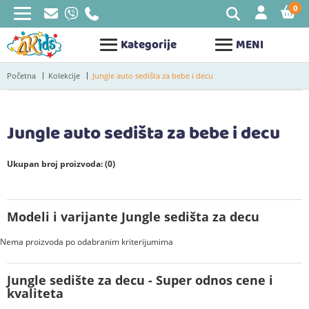
0
STAV
Kategorije
MENI
Početna
Kolekcije
Jungle auto sedišta za bebe i decu
Jungle auto sedišta za bebe i decu
Ukupan broj proizvoda: (0)
Modeli i varijante Jungle sedišta za decu
Nema proizvoda po odabranim kriterijumima
Jungle sedište za decu - Super odnos cene i
kvaliteta