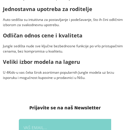
Jednostavna upotreba za roditelje
Auto sedišta su intuitivna za postavljanje i podešavanje, što ih čini odličnim
izborom za svakodnevnu upotrebu.
Odličan odnos cene i kvaliteta
Jungle sedišta nude sve ključne bezbednosne funkcije po vrlo pristupačnim
cenama, bez kompromisa u kvalitetu.
Veliki izbor modela na lageru
U 4Kids-u vas čeka širok asortiman popularnih Jungle modela uz brzu
isporuku i mogućnost kupovine u prodavnici u Nišu.
Prijavite se na naš Newsletter