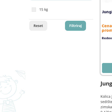
15 kg
Jung
Cena
Reset
Filtriraj
prom
Redov
Jung
Kolica
sedište
zimska