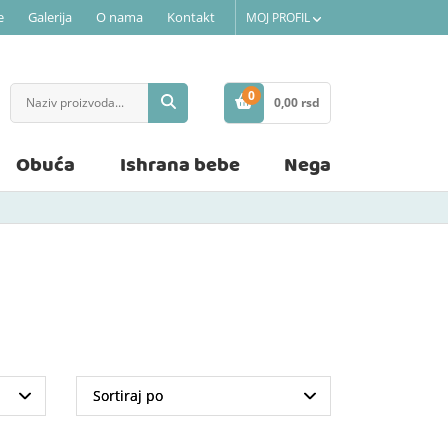
e
Galerija
O nama
Kontakt
MOJ PROFIL
0
0,
00
rsd
STAVKE
Obuća
Ishrana bebe
Nega