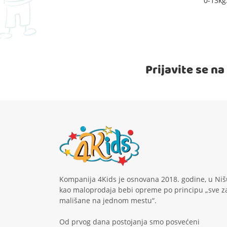
0-13kg
Prijavite se n
Kompanija 4Kids je osnovana 2018. godine, u Niš
kao maloprodaja bebi opreme po principu „sve z
mališane na jednom mestu“.
Od prvog dana postojanja smo posvećeni