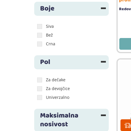
prom
Boje
Redov
Siva
Bež
Crna
Pol
Za dečake
Za devojčice
Univerzalno
Maksimalna
nosivost