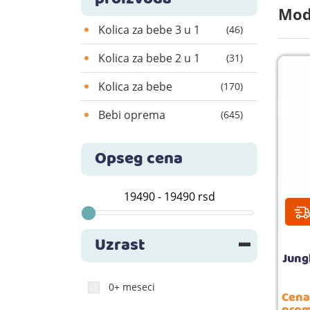
Mode
Kolica za bebe 3 u 1
(46)
Kolica za bebe 2 u 1
(31)
Kolica za bebe
(170)
Bebi oprema
(645)
Opseg cena
Uzrast
Jung
0+ meseci
Cena