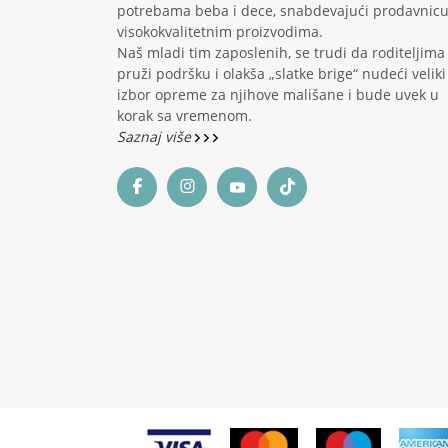
potrebama beba i dece, snabdevajući prodavnic
visokokvalitetnim proizvodima.
Naš mladi tim zaposlenih, se trudi da roditeljima
pruži podršku i olakša „slatke brige“ nudeći veliki
izbor opreme za njihove mališane i bude uvek u
korak sa vremenom.
Saznaj više