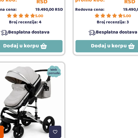
o kod:
promo kod:
RSD
RSD
na cena:
19.490,
00
RSD
Redovna cena:
19.490,
5.00
5.00
Broj recenzija:
4
Broj recenzija:
3
Besplatna dostava
Besplatna dostava
Dodaj u korpu
Dodaj u korpu