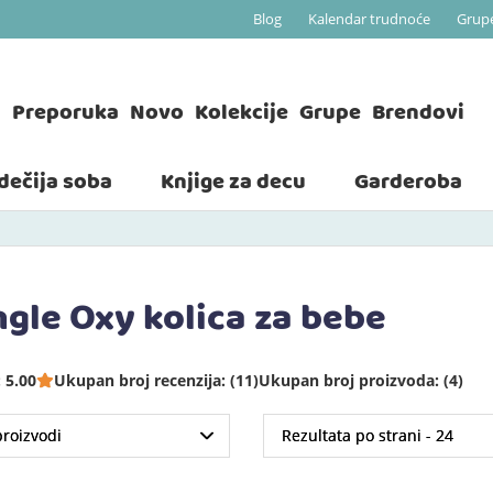
Blog
Kalendar trudnoće
Grup
a
Preporuka
Novo
Kolekcije
Grupe
Brendovi
 dečija soba
Knjige za decu
Garderoba
ngle Oxy kolica za bebe
 5.00
Ukupan broj recenzija: (11)
Ukupan broj proizvoda: (4)