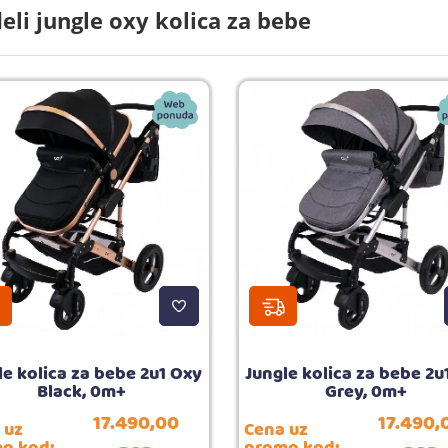
li jungle oxy kolica za bebe
le kolica za bebe 2u1 Oxy
Jungle kolica za bebe 2u
Black, 0m+
Grey, 0m+
17.490,
00
17.490,
 uz
Cena uz