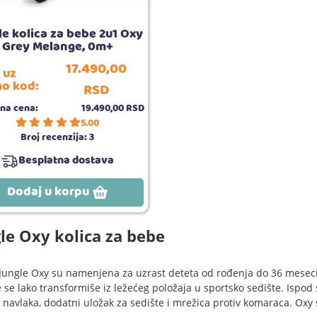
le kolica za bebe 2u1 Oxy
Grey Melange, 0m+
17.490,
00
 uz
o kod:
RSD
na cena:
19.490,
00
RSD
5.00
Broj recenzija:
3
Besplatna dostava
Dodaj u korpu
le Oxy kolica za bebe
 Jungle Oxy su namenjena za uzrast deteta od rođenja do 36 mese
 se lako transformiše iz ležećeg položaja u sportsko sedište. Ispod 
 navlaka, dodatni uložak za sedište i mrežica protiv komaraca. Oxy