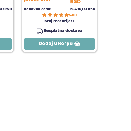
promo kod:
RSD
00
RSD
Redovna cena:
19.490,
00
RSD
5.00
Broj recenzija:
1
Besplatna dostava
Dodaj u korpu