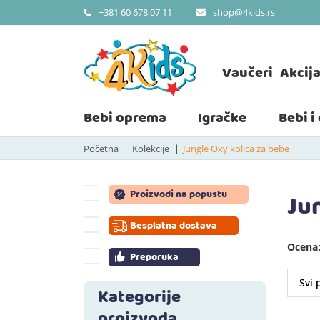
shop@4kids.rs
+381 60 678 07 11
Vaučeri
Akcij
Bebi oprema
Igračke
Bebi i
Početna
Kolekcije
Jungle Oxy kolica za bebe
Proizvodi na popustu
Ju
Besplatna dostava
Ocena:
Preporuka
Kategorije
proizvoda