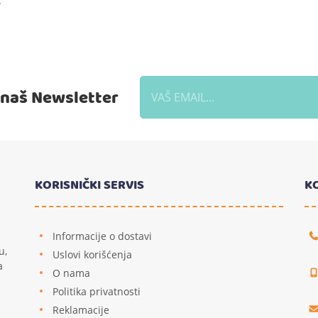
.
a naš Newsletter
KORISNIČKI SERVIS
K
Informacije o dostavi
u,
Uslovi korišćenja
a
O nama
Politika privatnosti
Reklamacije