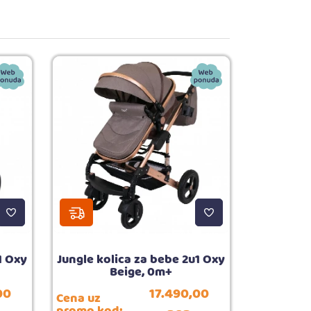
1 Oxy
Jungle kolica za bebe 2u1 Oxy
Beige, 0m+
00
17.490,
00
Cena uz