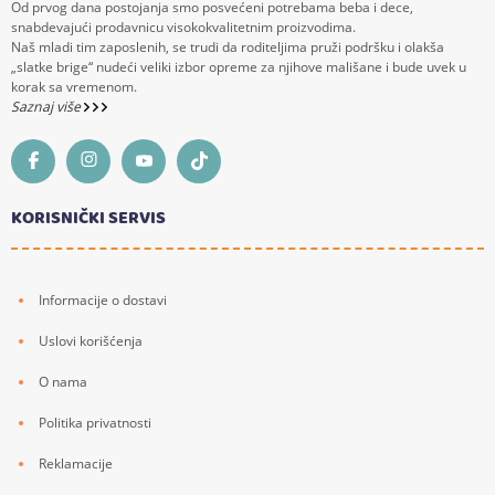
Od prvog dana postojanja smo posvećeni potrebama beba i dece,
snabdevajući prodavnicu visokokvalitetnim proizvodima.
Naš mladi tim zaposlenih, se trudi da roditeljima pruži podršku i olakša
„slatke brige“ nudeći veliki izbor opreme za njihove mališane i bude uvek u
korak sa vremenom.
Saznaj više
KORISNIČKI SERVIS
Informacije o dostavi
Uslovi korišćenja
O nama
Politika privatnosti
Reklamacije