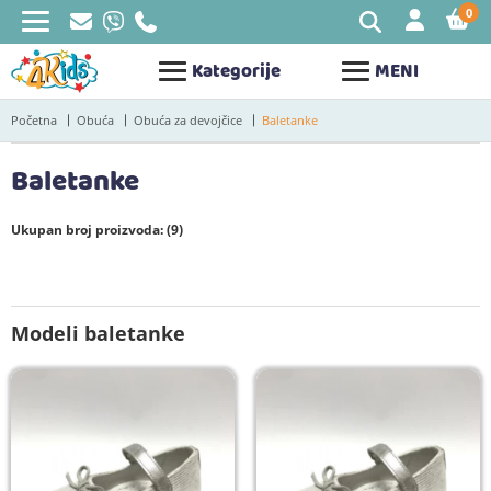
0
STAV
Kategorije
MENI
Početna
Obuća
Obuća za devojčice
Baletanke
Baletanke
Ukupan broj proizvoda: (9)
Modeli baletanke