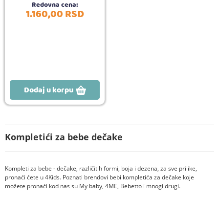
Redovna cena:
1.160,
00
RSD
Dodaj u korpu
Kompletići za bebe dečake
Kompleti za bebe - dečake, različitih formi, boja i dezena, za sve prilike,
pronaći ćete u 4Kids. Poznati brendovi bebi kompletića za dečake koje
možete pronaći kod nas su My baby, 4ME, Bebetto i mnogi drugi.