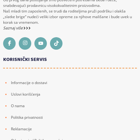
snabdevajući prodavnicu visokokvalitetnim proizvodima.
Naš mladi tim zaposlenih, se trudi da roditeljima pruži podršku i olakša
„slatke brige“ nudeći veliki izbor opreme za njihove mališane i bude uvek u
korak sa vremenom.
Saznaj više
KORISNIČKI SERVIS
Informacije o dostavi
Uslovi korišćenja
O nama
Politika privatnosti
Reklamacije