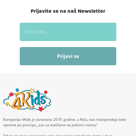
Prijavite se na naš Newsletter
Prijavi se
Kompanija 4Kids je osnovana 2018. godine, u Nišu, kao maloprodaja bebi
opreme po principu „sve za mališane na jednom mestu“.
Od prvog dana postojanja smo posvećeni potrebama beba i dece,