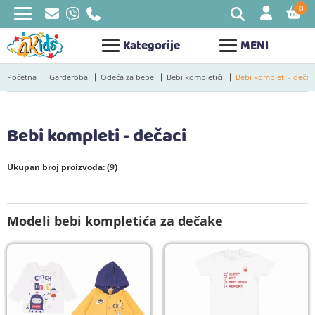
0
STAV
Kategorije
MENI
Početna
Garderoba
Odeća za bebe
Bebi kompletići
Bebi kompleti - dečac
Bebi kompleti - dečaci
Ukupan broj proizvoda: (9)
Modeli bebi kompletića za dečake