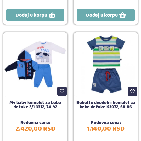
Dodaj u korpu
Dodaj u korpu
My baby komplet za bebe
Bebetto dvodelni komplet za
dečake 3/1 3312, 74-92
bebe dečake K3072, 68-86
Redovna cena:
Redovna cena:
2.420,
00
RSD
1.140,
00
RSD