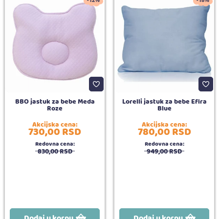
-12%
-18%
BBO jastuk za bebe Meda
Lorelli jastuk za bebe Efira
Roze
Blue
Akcijska cena:
Akcijska cena:
730,
00
RSD
780,
00
RSD
Redovna cena:
Redovna cena:
830,
00
RSD
949,
00
RSD
Dodaj u korpu
Dodaj u korpu