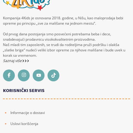
Kompanija 4Kids je osnovana 2018. godine, u Nišu, kao maloprodaja bebi
opreme po principu „sve za mališane na jednom mestu“.
Od prvog dana postojanja smo posvećeni potrebama beba i dece,
snabdevajući prodavnicu visokokvalitetnim proizvodima.
Naš mladi tim zaposlenih, se trudi da roditeljima pruži podršku i olakša
„slatke brige“ nudeći veliki izbor opreme za njihove mališane i bude uvek u
korak sa vremenom.
Saznaj više
KORISNIČKI SERVIS
Informacije o dostavi
Uslovi korišćenja