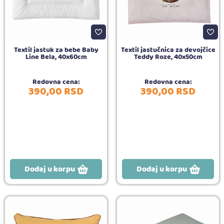
Textil jastuk za bebe Baby
Textil jastučnica za devojčice
Line Bela, 40x60cm
Teddy Roze, 40x50cm
Redovna cena:
Redovna cena:
390,
00
RSD
390,
00
RSD
Dodaj u korpu
Dodaj u korpu