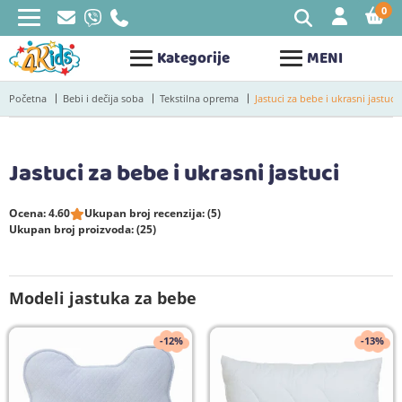
0
STAV
Kategorije
MENI
Početna
Bebi i dečija soba
Tekstilna oprema
Jastuci za bebe i ukrasni jastuci
Jastuci za bebe i ukrasni jastuci
Ocena: 4.60
Ukupan broj recenzija: (5)
Ukupan broj proizvoda: (25)
Modeli jastuka za bebe
-12%
-13%