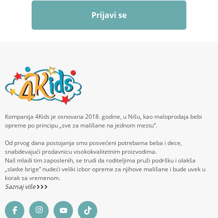
Prijavi se
Kompanija 4Kids je osnovana 2018. godine, u Nišu, kao maloprodaja bebi
opreme po principu „sve za mališane na jednom mestu“.
Od prvog dana postojanja smo posvećeni potrebama beba i dece,
snabdevajući prodavnicu visokokvalitetnim proizvodima.
Naš mladi tim zaposlenih, se trudi da roditeljima pruži podršku i olakša
„slatke brige“ nudeći veliki izbor opreme za njihove mališane i bude uvek u
korak sa vremenom.
Saznaj više