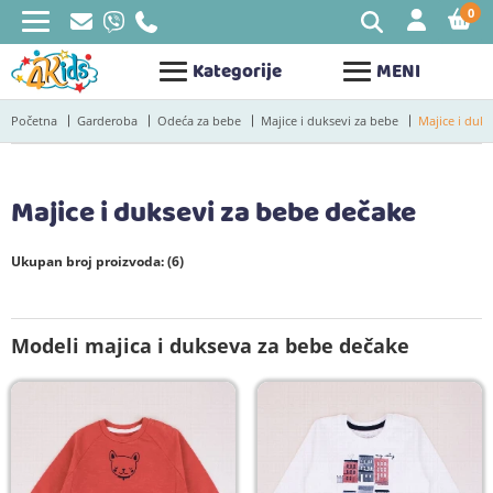
0
STAV
Kategorije
MENI
Početna
Garderoba
Odeća za bebe
Majice i duksevi za bebe
Majice i duk
Majice i duksevi za bebe dečake
Ukupan broj proizvoda: (6)
Modeli majica i dukseva za bebe dečake