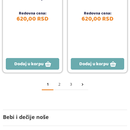
Redovna cena:
Redovna cena:
620,
00
RSD
620,
00
RSD
Dodaj u korpu
Dodaj u korpu
1
2
3
Bebi i dečije noše