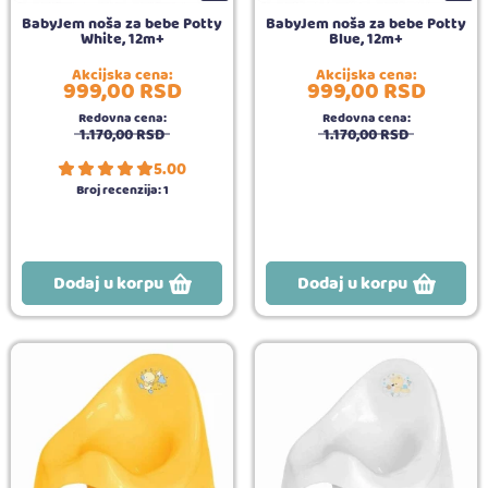
BabyJem noša za bebe Potty
BabyJem noša za bebe Potty
White, 12m+
Blue, 12m+
Akcijska cena:
Akcijska cena:
999,
00
RSD
999,
00
RSD
Redovna cena:
Redovna cena:
1.170,
00
RSD
1.170,
00
RSD
5.00
Broj recenzija:
1
Dodaj u korpu
Dodaj u korpu