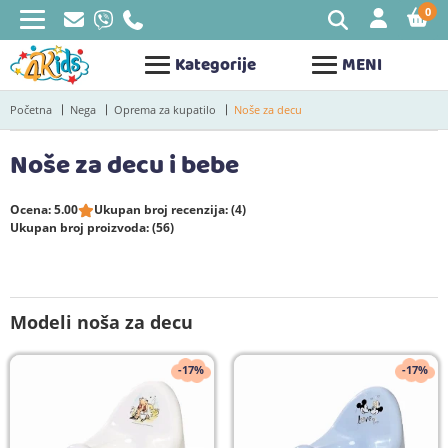
0
STAV
Kategorije
MENI
Početna
Nega
Oprema za kupatilo
Noše za decu
Noše za decu i bebe
Ocena: 5.00
Ukupan broj recenzija: (4)
Ukupan broj proizvoda: (56)
Modeli noša za decu
-17%
-17%