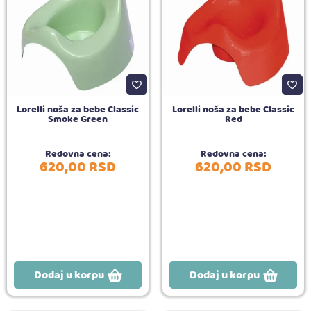
Lorelli noša za bebe Classic
Lorelli noša za bebe Classic
Smoke Green
Red
Redovna cena:
Redovna cena:
620,
00
RSD
620,
00
RSD
Dodaj u korpu
Dodaj u korpu