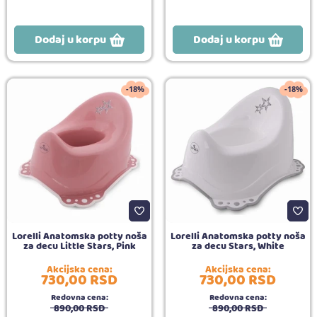
Dodaj u korpu
Dodaj u korpu
-18%
-18%
Lorelli Anatomska potty noša
Lorelli Anatomska potty noša
za decu Little Stars, Pink
za decu Stars, White
Akcijska cena:
Akcijska cena:
730,
00
RSD
730,
00
RSD
Redovna cena:
Redovna cena:
890,
00
RSD
890,
00
RSD