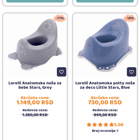
-17%
-18%
Lorelli Anatomska noša za
Lorelli Anatomska potty noša
bebe Stars, Grey
za decu Little Stars, Blue
Akcijska cena:
Akcijska cena:
1.149,
00
RSD
730,
00
RSD
Redovna cena:
Redovna cena:
1.380,
00
RSD
890,
00
RSD
5.00
Broj recenzija:
1