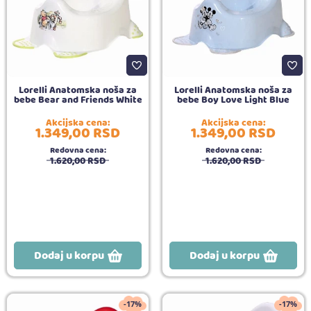
Lorelli Anatomska noša za
Lorelli Anatomska noša za
bebe Bear and Friends White
bebe Boy Love Light Blue
Akcijska cena:
Akcijska cena:
1.349,
00
RSD
1.349,
00
RSD
Redovna cena:
Redovna cena:
1.620,
00
RSD
1.620,
00
RSD
Dodaj u korpu
Dodaj u korpu
-17%
-17%