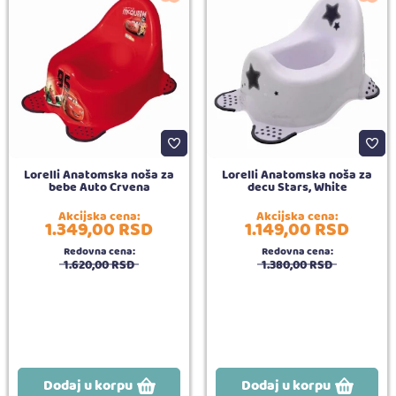
Lorelli Anatomska noša za
Lorelli Anatomska noša za
bebe Auto Crvena
decu Stars, White
Akcijska cena:
Akcijska cena:
1.349,
00
RSD
1.149,
00
RSD
Redovna cena:
Redovna cena:
1.620,
00
RSD
1.380,
00
RSD
Dodaj u korpu
Dodaj u korpu