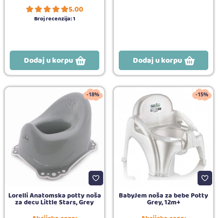
5.00
Broj recenzija:
1
Dodaj u korpu
Dodaj u korpu
-18%
-15%
Lorelli Anatomska potty noša
BabyJem noša za bebe Potty
za decu Little Stars, Grey
Grey, 12m+