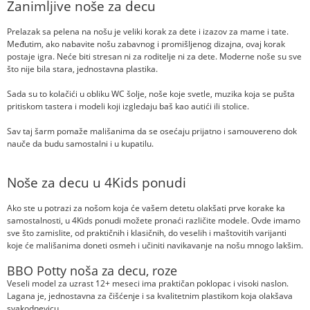
Zanimljive noše za decu
Prelazak sa pelena na nošu je veliki korak za dete i izazov za mame i tate.
Međutim, ako nabavite nošu zabavnog i promišljenog dizajna, ovaj korak
postaje igra. Neće biti stresan ni za roditelje ni za dete. Moderne noše su sve
što nije bila stara, jednostavna plastika.
Sada su to kolačići u obliku WC šolje, noše koje svetle, muzika koja se pušta
pritiskom tastera i modeli koji izgledaju baš kao autići ili stolice.
Sav taj šarm pomaže mališanima da se osećaju prijatno i samouvereno dok
nauče da budu samostalni i u kupatilu.
Noše za decu u 4Kids ponudi
Ako ste u potrazi za nošom koja će vašem detetu olakšati prve korake ka
samostalnosti, u 4Kids ponudi možete pronaći različite modele. Ovde imamo
sve što zamislite, od praktičnih i klasičnih, do veselih i maštovitih varijanti
koje će mališanima doneti osmeh i učiniti navikavanje na nošu mnogo lakšim.
BBO Potty noša za decu, roze
Veseli model za uzrast 12+ meseci ima praktičan poklopac i visoki naslon.
Lagana je, jednostavna za čišćenje i sa kvalitetnim plastikom koja olakšava
svakodnevicu.