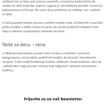
uloškom koji se lako vadi, pravi je saveznik u trenucima kada želimo da
navika na nošu bude bez napora. Lagana je, od kvalitetne plastike i veoma je
jednostavna za čišćenje. Ne samo da je praktična za roditelje, već i udobna
za dete.
U našoj ponudi možete pronaći različite modele noša, od klasičnih i muzičkih,
preko modela u obliku stolice ili vozila, pa sve do praktičnih sklopivih noša
koje su idealne za putovanja i boravak van kuće.
Noše za decu – cena
U 4Kids ponudi možete pronaći noše za decu u različitim cenovnim
kategorijama, od povoljnih, praktičnih modela, do šarenih i interaktivnih
varijanti. Svaki model kombinuje kvalitet, udobnost i funkcionalnost, tako da
roditelji lako mogu pronaći rešenje koje odgovara i njihovim potrebama i
budžetu.
Prijavite se na naš Newsletter