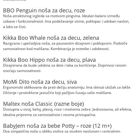
BBO Penguin noša za decu, roze
Noša atraktivnog izgleda sa motivom pingvina. Idealan balans između
zabave i funkcionalnosti. Ima podešavanje visine, poklopac i udoban naslon,
a lako se čisti.
Kikka Boo Whale noša za decu, zelena
Razigrana i upečatljiva noša, sa paunastim dizajnom i poklopcem. Podstiče
samostalnost kod mališana. Kombinacija je estetike i udobnosti.
Kikka Boo Hippo noša za decu, plava
Dizajnirana da bude udobna za dete i laka za korišćenje. Doprinosi ranom
osećaju samostalnosti.
MoMi Dito noša za decu, siva
Ergonomski oblikovana da prati dečiju anatomiju. Ima skinuti uložak za lakše
čišćenje i protivklizne jastučiće koji pažljivo čuvaju vaše mališane.
Maltex noša Classic (razne boje)
Dostupna u sivoj, beloj, plavoj, roze i motivima zebre. Jednostavna, ali efekna,
idealna priprema za samostalnost i veoma pristupačna.
BabyJem noša za bebe Potty – roze (12 m+)
Ova simpatična noša u obliku stolice sa visokim naslonom i centralnim