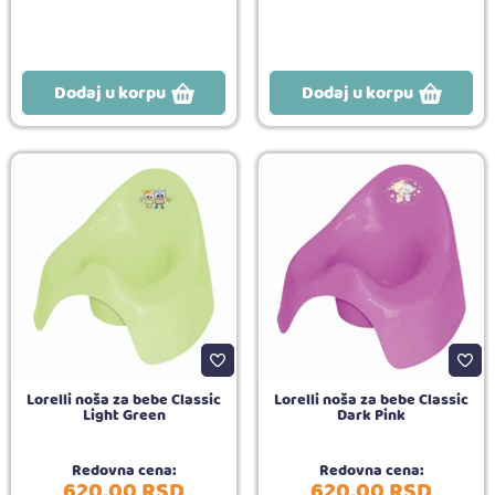
Dodaj u korpu
Dodaj u korpu
Lorelli noša za bebe Classic
Lorelli noša za bebe Classic
Light Green
Dark Pink
Redovna cena:
Redovna cena:
620,
00
RSD
620,
00
RSD