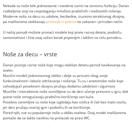
Nekada su noše bile jednostavne i svedene samo na osnovnu funkciju. Danas
roditeljima stoji na raspolaganju mnoštvo praktičnih i maštovitih rešenja.
Moderne noše za decu su udobne, bezbedne, izuzetno atraktivnog dizajna,
pa mališanima olakšavaju
prelazak iz pelena
na zabavan i prirodan način.
U našoj ponudi možete pronaći modele koji prate razvoj deteta, podstiču
samostalnost i čine ovaj važan korak prijatnijim i lakšim za celu porodicu.
Noše za decu – vrste
Danas postoje razne noše koje mogu olakšati detetu period navikavanja na
toalet.
Klasični modeli jednostavnog oblika i dalje su prisutni zbog svoje
funkcionalnosti i lakoće održavanja i nošenja. Tu su i anatomske noše koje
zahvaljujući posebnom dizajnu pružaju dodatnu udobnost i sigurnost.
Muzičke i interaktivne noše osmišljene su da deci učenje pretvore u igru, dok
putne noše omogućavaju praktično korišćenje van kuće.
Posebno zanimljive su noše koje izgledaju kao stolica ili čak kao malo vozilo,
jer deci pružaju osećaj igre i podstiču ih na korišćenje.
Pored njih, sve su popularnije noše u obliku toaleta. Ovaj model mališanima
pomaže da se lakše naviknu na prelazak na pravi WC.