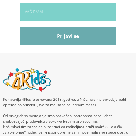
Prijavi se
Kompanija 4Kids je osnovana 2018. godine, u Nišu, kao maloprodaja bebi
opreme po principu „sve za mališane na jednom mestu“.
Od prvog dana postojanja smo posvećeni potrebama beba i dece,
snabdevajući prodavnicu visokokvalitetnim proizvodima.
Naš mladi tim zaposlenih, se trudi da roditeljima pruži podršku i olakša
„slatke brige“ nudeći veliki izbor opreme za njihove mališane i bude uvek u