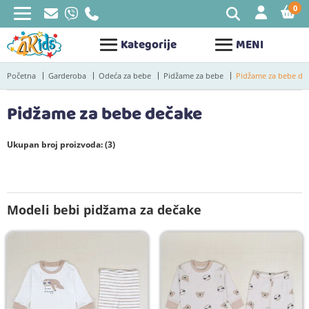
0
STAV
Kategorije
MENI
Početna
Garderoba
Odeća za bebe
Pidžame za bebe
Pidžame za bebe de
Pidžame za bebe dečake
Ukupan broj proizvoda: (3)
Modeli bebi pidžama za dečake