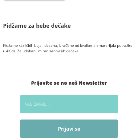
Pidžame za bebe dečake
Pidžame različitih boja i dezena, izrađene od kvalitetnih materijala potražite
u 4Kids. Za udoban i miran san vaših dečaka.
Prijavite se na naš Newsletter
Prijavi se