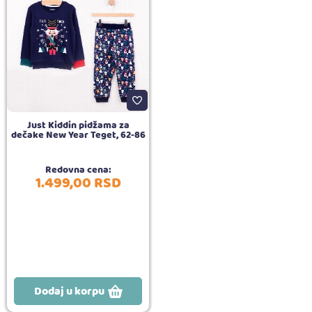
Just Kiddin pidžama za
dečake New Year Teget, 62-86
Redovna cena:
1.499,
00
RSD
Dodaj u korpu