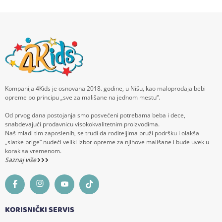
Kompanija 4Kids je osnovana 2018. godine, u Nišu, kao maloprodaja bebi
opreme po principu „sve za mališane na jednom mestu“.
Od prvog dana postojanja smo posvećeni potrebama beba i dece,
snabdevajući prodavnicu visokokvalitetnim proizvodima.
Naš mladi tim zaposlenih, se trudi da roditeljima pruži podršku i olakša
„slatke brige“ nudeći veliki izbor opreme za njihove mališane i bude uvek u
korak sa vremenom.
Saznaj više
KORISNIČKI SERVIS