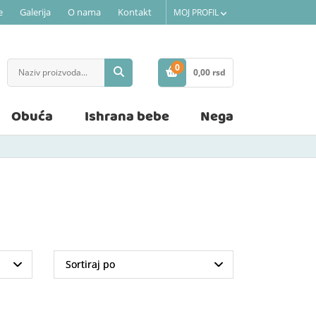
e
Galerija
O nama
Kontakt
MOJ PROFIL
0
0,
00
rsd
STAVKE
Obuća
Ishrana bebe
Nega