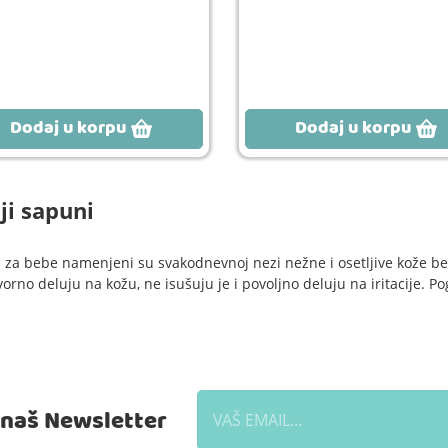
Dodaj u korpu
Dodaj u korpu
ji sapuni
 za bebe namenjeni su svakodnevnoj nezi nežne i osetljive kože b
orno deluju na kožu, ne isušuju je i povoljno deluju na iritacije. P
a naš Newsletter