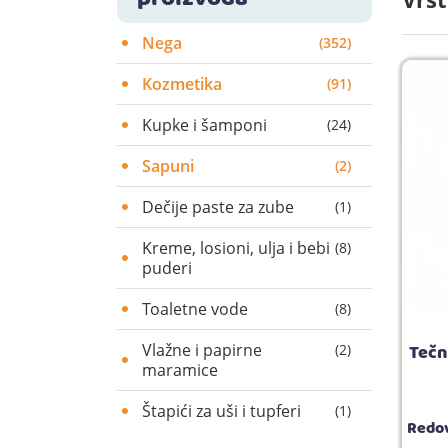
Nega
(352)
Kozmetika
(91)
Kupke i šamponi
(24)
Sapuni
(2)
Dečije paste za zube
(1)
Kreme, losioni, ulja i bebi
(8)
puderi
Toaletne vode
(8)
Tečn
Vlažne i papirne
(2)
maramice
Štapići za uši i tupferi
(1)
Redov