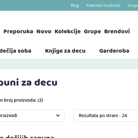
Blog
Kalendar trudnoće
Grup
a
Preporuka
Novo
Kolekcije
Grupe
Brendovi
 dečija soba
Knjige za decu
Garderoba
puni za decu
 broj proizvoda: (2)
e dečijih sapuna