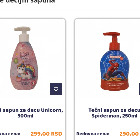
i sapun za decu Unicorn,
Tečni sapun za dec
300ml
Spiderman, 250ml
299,
00
RSD
290,
00
na cena:
Redovna cena: