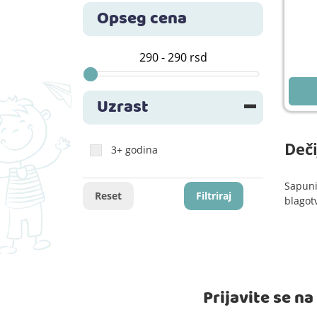
Opseg cena
Uzrast
Deči
3+ godina
Sapuni
Reset
Filtriraj
blagotv
Prijavite se n