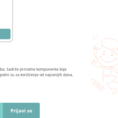
eba. Sadrže prirodne komponente koje
ogodni su za korišćenje od najranijih dana.
Prijavi se