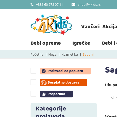
shop@4kids.rs
+381 60 678 07 11
Vaučeri
Akcij
Bebi oprema
Igračke
Bebi i
Početna
Nega
Kozmetika
Sapuni
Sa
Proizvodi na popustu
Besplatna dostava
Ukupan
Preporuka
Kategorije
proizvoda
Vrst