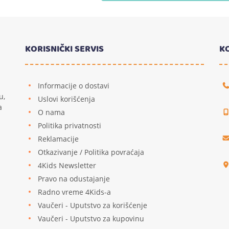
KORISNIČKI SERVIS
K
Informacije o dostavi
u,
Uslovi korišćenja
a
O nama
Politika privatnosti
Reklamacije
u
Otkazivanje / Politika povraćaja
4Kids Newsletter
Pravo na odustajanje
Radno vreme 4Kids-a
Vaučeri - Uputstvo za korišćenje
Vaučeri - Uputstvo za kupovinu