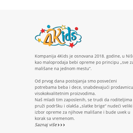
Kompanija 4Kids je osnovana 2018. godine, u Niš
kao maloprodaja bebi opreme po principu „sve z
mališane na jednom mestu“.
Od prvog dana postojanja smo posvećeni
potrebama beba i dece, snabdevajući prodavnic
visokokvalitetnim proizvodima.
Naš mladi tim zaposlenih, se trudi da roditeljima
pruži podršku i olakša „slatke brige“ nudeći veliki
izbor opreme za njihove mališane i bude uvek u
korak sa vremenom.
Saznaj više