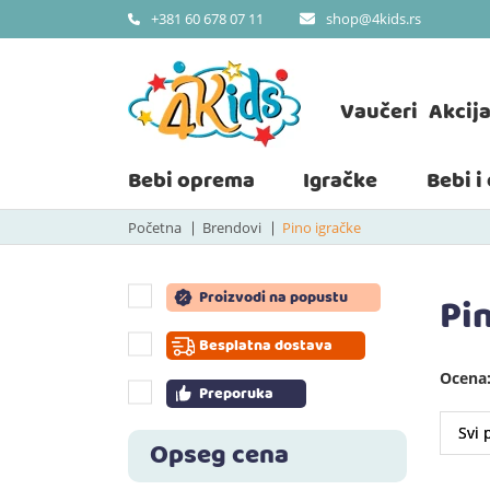
shop@4kids.rs
+381 60 678 07 11
Vaučeri
Akcij
Bebi oprema
Igračke
Bebi i
Početna
Brendovi
Pino igračke
Proizvodi na popustu
Pi
Besplatna dostava
Ocena:
Preporuka
Opseg cena