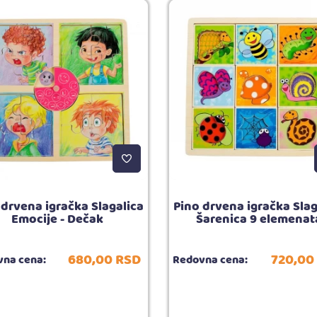
 drvena igračka Slagalica
Pino drvena igračka Slag
Emocije - Dečak
Šarenica 9 elemenat
680,
00
RSD
720,
00
na cena:
Redovna cena: