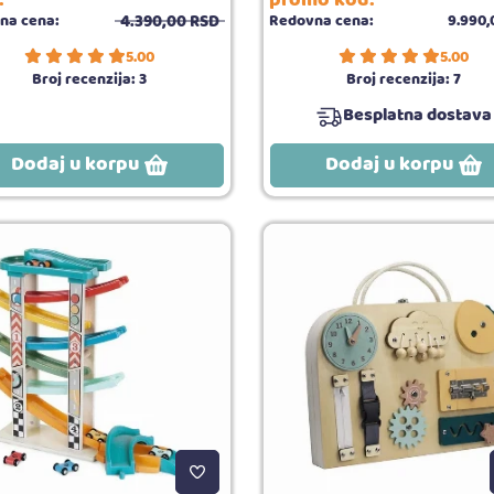
promo kod:
4.390,
00
RSD
na cena:
Redovna cena:
9.990,
5.00
5.00
Broj recenzija:
3
Broj recenzija:
7
Besplatna dostava
Dodaj u korpu
Dodaj u korpu