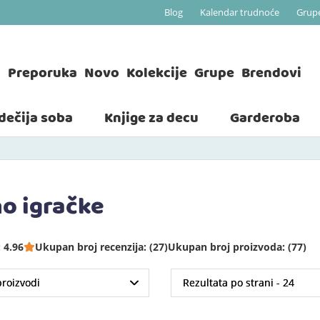
Blog
Kalendar trudnoće
Grup
a
Preporuka
Novo
Kolekcije
Grupe
Brendovi
 dečija soba
Knjige za decu
Garderoba
no igračke
 4.96
Ukupan broj recenzija: (27)
Ukupan broj proizvoda: (77)