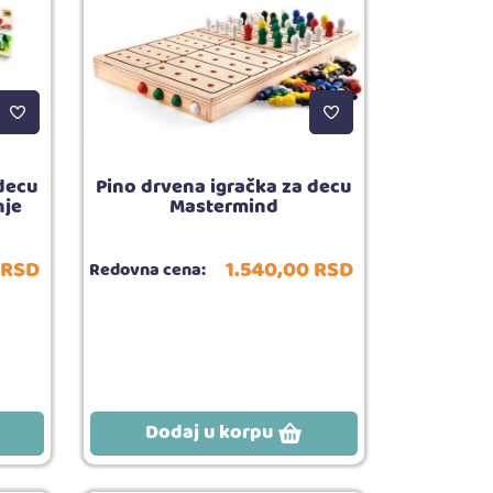
 decu
Pino drvena igračka za decu
nje
Mastermind
RSD
1.540,
00
RSD
Redovna cena:
Dodaj u korpu