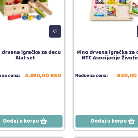
 drvena igračka za decu
Pino drvena igračka za
Alat set
NTC Asocijacije Životi
4.390,
00
RSD
840,
00
na cena:
Redovna cena:
Dodaj u korpu
Dodaj u korpu