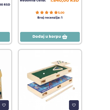
1.840,
00
RSD
Redovna cena:
00
RSD
5.00
Broj recenzija:
1
Dodaj u korpu