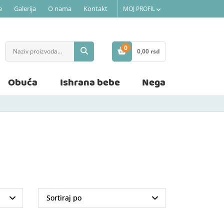
e
Galerija
O nama
Kontakt
MOJ PROFIL
0
0,
00
rsd
STAVKE
Obuća
Ishrana bebe
Nega