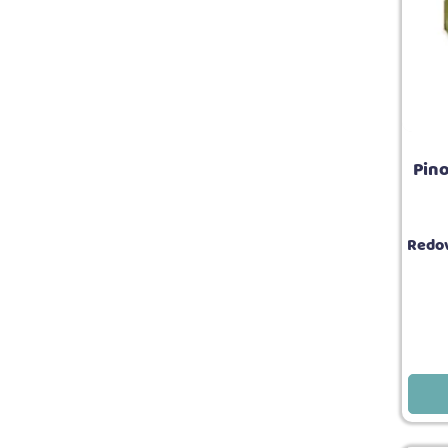
Pino
Redov