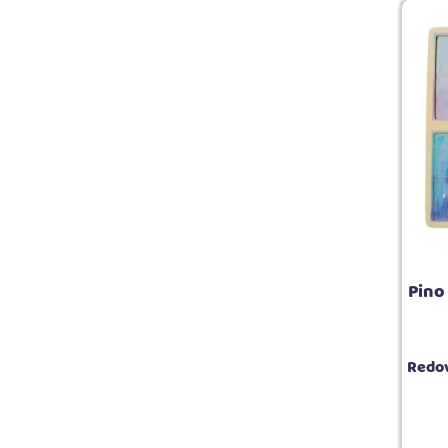
Pino
Redov