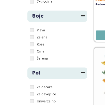
7+ godina
Redov
Boje
Plava
Zelena
Roze
Crna
Šarena
Pol
Za dečake
Za devojčice
Univerzalno