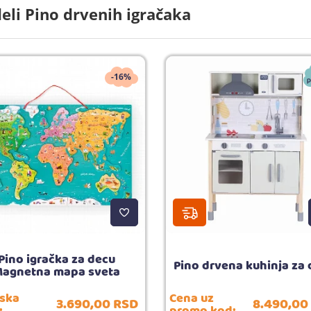
li Pino drvenih igračaka
-16%
Pino igračka za decu
Pino drvena kuhinja za
agnetna mapa sveta
jska
Cena uz
3.690,
00
RSD
8.490,
00
: