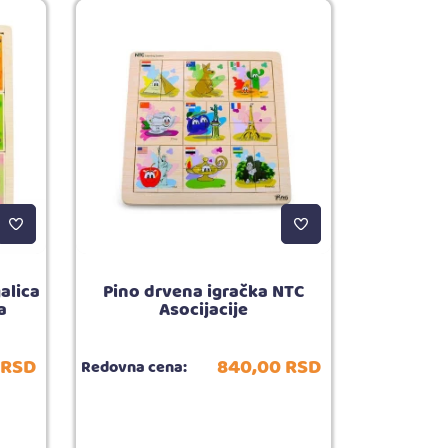
alica
Pino drvena igračka NTC
a
Asocijacije
RSD
840,
00
RSD
Redovna cena: