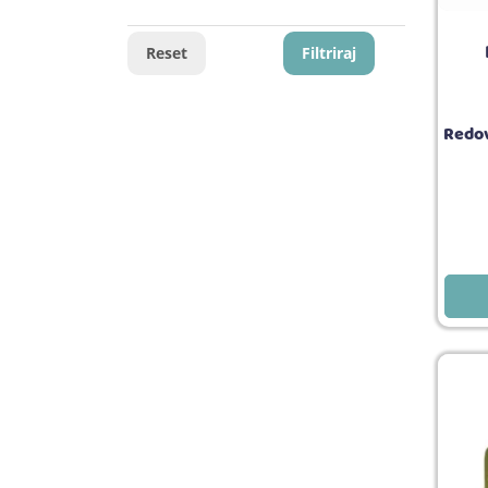
Reset
Filtriraj
Redov