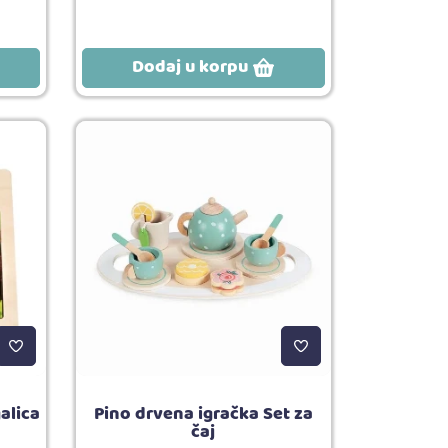
Dodaj u korpu
alica
Pino drvena igračka Set za
čaj