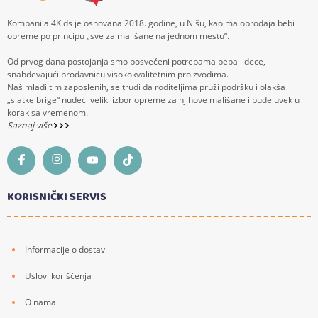
Kompanija 4Kids je osnovana 2018. godine, u Nišu, kao maloprodaja bebi
opreme po principu „sve za mališane na jednom mestu“.
Od prvog dana postojanja smo posvećeni potrebama beba i dece,
snabdevajući prodavnicu visokokvalitetnim proizvodima.
Naš mladi tim zaposlenih, se trudi da roditeljima pruži podršku i olakša
„slatke brige“ nudeći veliki izbor opreme za njihove mališane i bude uvek u
korak sa vremenom.
Saznaj više
KORISNIČKI SERVIS
Informacije o dostavi
Uslovi korišćenja
O nama