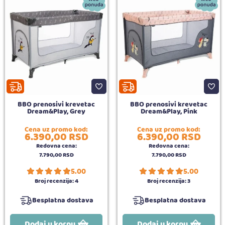
BBO prenosivi krevetac
BBO prenosivi krevetac
Dream&Play, Grey
Dream&Play, Pink
Cena uz promo kod:
Cena uz promo kod:
6.390,
00
RSD
6.390,
00
RSD
Redovna cena:
Redovna cena:
7.790,
00
RSD
7.790,
00
RSD
5.00
5.00
Broj recenzija:
4
Broj recenzija:
3
Besplatna dostava
Besplatna dostava
Dodaj u korpu
Dodaj u korpu