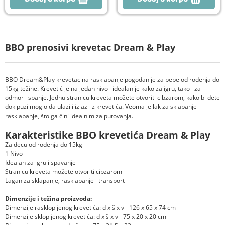
BBO prenosivi krevetac Dream & Play
BBO Dream&Play krevetac na rasklapanje pogodan je za bebe od rođenja do
15kg težine. Krevetić je na jedan nivo i idealan je kako za igru, tako i za
odmor i spanje. Jednu stranicu kreveta možete otvoriti cibzarom, kako bi dete
dok puzi moglo da ulazi i izlazi iz krevetića. Veoma je lak za sklapanje i
rasklapanje, što ga čini idealnim za putovanja.
Karakteristike BBO krevetića Dream & Play
Za decu od rođenja do 15kg
1 Nivo
Idealan za igru i spavanje
Stranicu kreveta možete otvoriti cibzarom
Lagan za sklapanje, rasklapanje i transport
Dimenzije i težina proizvoda:
Dimenzije rasklopljenog krevetića: d x š x v - 126 x 65 x 74 cm
Dimenzije sklopljenog krevetića: d x š x v - 75 x 20 x 20 cm