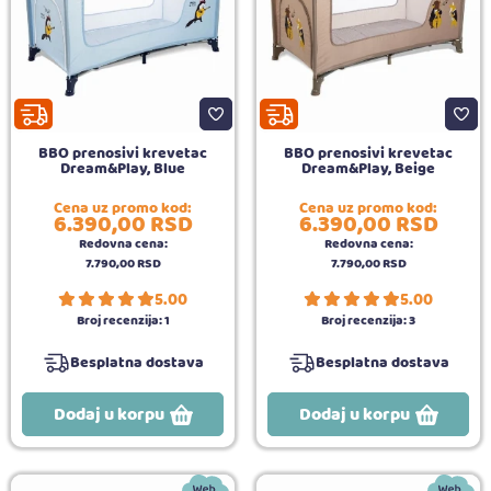
BBO prenosivi krevetac
BBO prenosivi krevetac
Dream&Play, Blue
Dream&Play, Beige
Cena uz promo kod:
Cena uz promo kod:
6.390,
00
RSD
6.390,
00
RSD
Redovna cena:
Redovna cena:
7.790,
00
RSD
7.790,
00
RSD
5.00
5.00
Broj recenzija:
1
Broj recenzija:
3
Besplatna dostava
Besplatna dostava
Dodaj u korpu
Dodaj u korpu