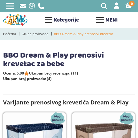
0
STAV
Kategorije
MENI
Početna
Grupe proizvoda
BBO Dream & Play prenosivi krevetac
BBO Dream & Play prenosivi
krevetac za bebe
Ocena: 5.00
Ukupan broj recenzija: (11)
Ukupan broj proizvoda: (4)
Varijante prenosivog krevetića Dream & Play