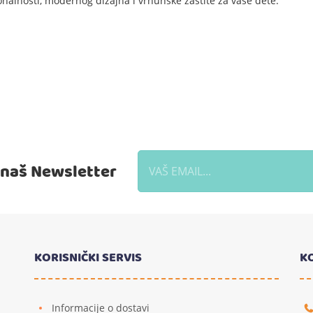
onalnosti, modernog dizajna i vrhunske zaštite za vaše dete.
a naš Newsletter
KORISNIČKI SERVIS
K
Informacije o dostavi