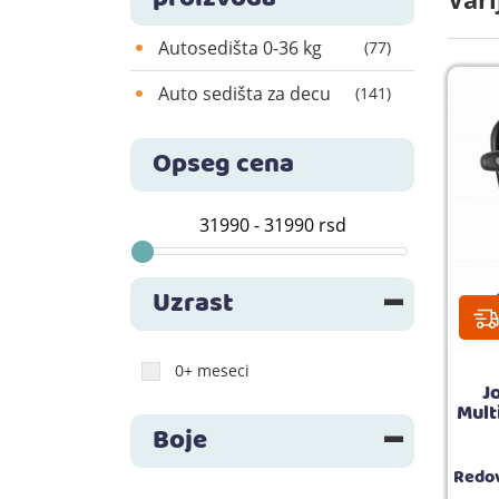
Autosedišta 0-36 kg
(77)
Auto sedišta za decu
(141)
Opseg cena
Uzrast
0+ meseci
J
Mult
Boje
Redov