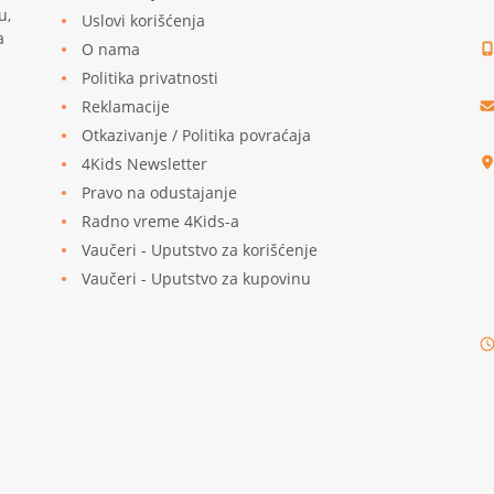
u,
Uslovi korišćenja
a
O nama
Politika privatnosti
Reklamacije
u
Otkazivanje / Politika povraćaja
4Kids Newsletter
Pravo na odustajanje
Radno vreme 4Kids-a
Vaučeri - Uputstvo za korišćenje
Vaučeri - Uputstvo za kupovinu