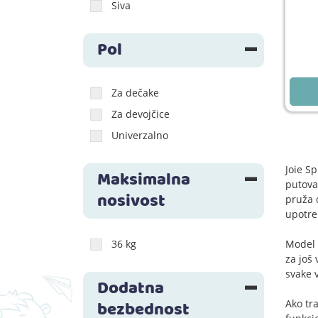
Siva
Pol
Za dečake
Za devojčice
Univerzalno
Joie S
Maksimalna
putova
nosivost
pruža 
upotre
Model 
36 kg
za još
svake 
Dodatna
Ako tra
bezbednost