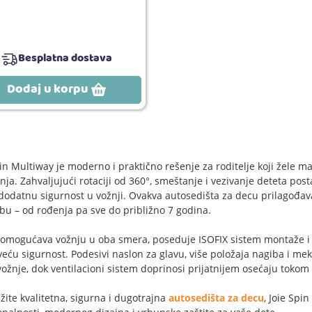
Besplatna dostava
Dodaj u korpu
pin Multiway je moderno i praktično rešenje za roditelje koji žele
nja. Zahvaljujući rotaciji od 360°, smeštanje i vezivanje deteta pos
dodatnu sigurnost u vožnji. Ovakva autosedišta za decu prilagođa
bu – od rođenja pa sve do približno 7 godina.
omogućava vožnju u oba smera, poseduje ISOFIX sistem montaže 
 veću sigurnost. Podesivi naslon za glavu, više položaja nagiba i 
vožnje, dok ventilacioni sistem doprinosi prijatnijem osećaju tokom 
žite kvalitetna, sigurna i dugotrajna
autosedišta za decu
, Joie Spi