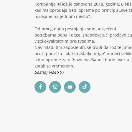
Kompanija 4Kids je osnovana 2018. godine, u Niš
kao maloprodaja bebi opreme po principu „sve z
mališane na jednom mestu“.
Od prvog dana postojanja smo posvećeni
potrebama beba i dece, snabdevajući prodavnic
visokokvalitetnim proizvodima.
Naš mladi tim zaposlenih, se trudi da roditeljima
pruži podršku i olakša „slatke brige“ nudeći veliki
izbor opreme za njihove mališane i bude uvek u
korak sa vremenom.
Saznaj više