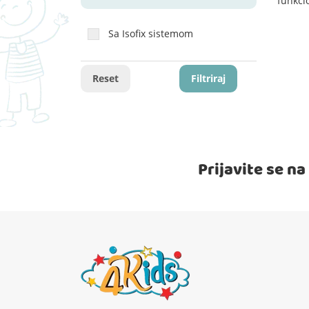
funkci
Sa Isofix sistemom
Reset
Filtriraj
Prijavite se n