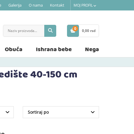
e
Galerija
O nama
Kontakt
MOJ PROFIL
0
0,
00
rsd
STAVKE
Obuća
Ishrana bebe
Nega
sedište 40-150 cm
ze