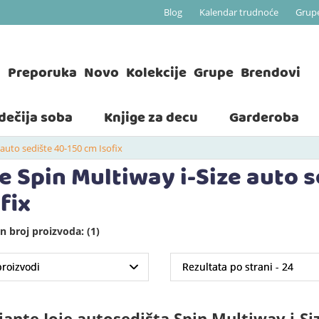
Blog
Kalendar trudnoće
Grup
a
Preporuka
Novo
Kolekcije
Grupe
Brendovi
 dečija soba
Knjige za decu
Garderoba
 auto sedište 40-150 cm Isofix
ie Spin Multiway i-Size auto 
fix
 broj proizvoda: (1)
jante Joie autosedišta Spin Multiway i-Si