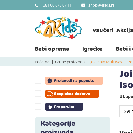
shop@4kids.rs
+381 60 678 07 11
Vaučeri
Akcij
Bebi oprema
Igračke
Bebi i
Početna
Grupe proizvoda
Joie Spin Multiway i-Size
Jo
Iso
Proizvodi na popustu
Besplatna dostava
Ukupan
Preporuka
Kategorije
proizvoda
Vari