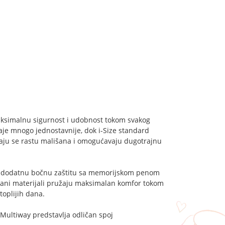
 maksimalnu sigurnost i udobnost tokom svakog
taje mnogo jednostavnije, dok i-Size standard
vaju se rastu mališana i omogućavaju dugotrajnu
i dodatnu bočnu zaštitu sa memorijskom penom
mekani materijali pružaju maksimalan komfor tokom
toplijih dana.
n Multiway predstavlja odličan spoj