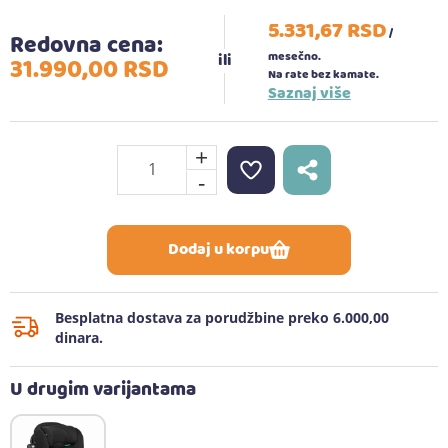
5.331,
67
RSD
/
Redovna cena:
mesečno.
31.990,
00
RSD
Na rate bez kamate.
Saznaj više
+
-
Dodaj u korpu
Besplatna dostava za porudžbine preko 6.000,00
dinara.
U drugim varijantama