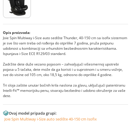
Opis proizvoda:
Joie Spin Multiway i-Size auto sedište Thunder, 40-150 cm sa isofix sistemom
je sve što vam treba od rođenja do otprilike 7 godina, pruža potpunu
udobnost u kombinaciji sa vrhunskim bezbednosnim karakteristikama.
Ispunjava i-Size ECE R129/03 standard.
Zadržite dete duže vezano pojasom – zahvaljujući višesmernoj upotrebi
pojasa u 5 tačaka, dete može da ga koristi i u suprotnom i u smeru vožnje,
sve do visine od 105 cm, oko 18,5 kg, odnosno do otprilike 4 godine.
Tri sloja zaštite unutar bočnih krila naslona za glavu, uključujući patentiranu
Intelli-Fit™ memorijsku penu, stvaraju bezbedno i udobno okruženje za vaše
dete.
Ovaj model pripada grupi:
Joie Spin Multiway i-Size auto sedište 40-150 cm Isofix