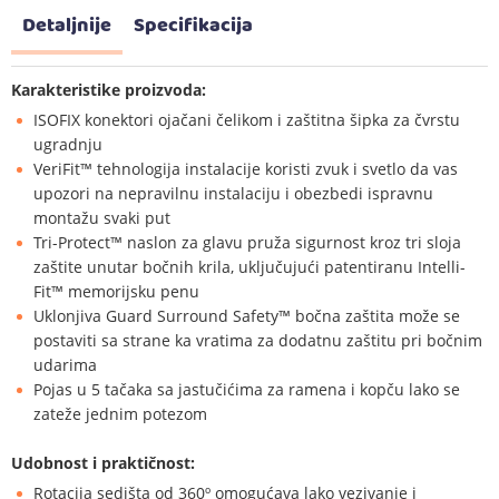
Detaljnije
Specifikacija
Karakteristike proizvoda:
ISOFIX konektori ojačani čelikom i zaštitna šipka za čvrstu
ugradnju
VeriFit™ tehnologija instalacije koristi zvuk i svetlo da vas
upozori na nepravilnu instalaciju i obezbedi ispravnu
montažu svaki put
Tri-Protect™ naslon za glavu pruža sigurnost kroz tri sloja
zaštite unutar bočnih krila, uključujući patentiranu Intelli-
Fit™ memorijsku penu
Uklonjiva Guard Surround Safety™ bočna zaštita može se
postaviti sa strane ka vratima za dodatnu zaštitu pri bočnim
udarima
Pojas u 5 tačaka sa jastučićima za ramena i kopču lako se
zateže jednim potezom
Udobnost i praktičnost:
Rotacija sedišta od 360º omogućava lako vezivanje i