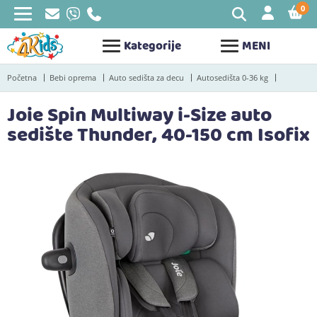
0
STAV
Kategorije
MENI
Početna
Bebi oprema
Auto sedišta za decu
Autosedišta 0-36 kg
Joie Spin Multiway i-Size auto
sedište Thunder, 40-150 cm Isofix