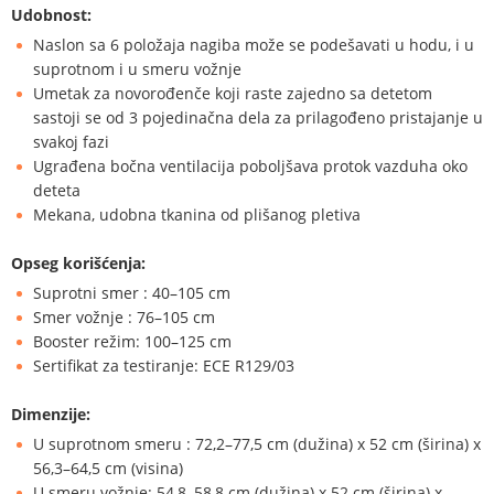
Udobnost:
Naslon sa 6 položaja nagiba može se podešavati u hodu, i u
suprotnom i u smeru vožnje
Umetak za novorođenče koji raste zajedno sa detetom
sastoji se od 3 pojedinačna dela za prilagođeno pristajanje u
svakoj fazi
Ugrađena bočna ventilacija poboljšava protok vazduha oko
deteta
Mekana, udobna tkanina od plišanog pletiva
Opseg korišćenja:
Suprotni smer : 40–105 cm
Smer vožnje : 76–105 cm
Booster režim: 100–125 cm
Sertifikat za testiranje: ECE R129/03
Dimenzije:
U suprotnom smeru : 72,2–77,5 cm (dužina) x 52 cm (širina) x
56,3–64,5 cm (visina)
U smeru vožnje: 54,8–58,8 cm (dužina) x 52 cm (širina) x