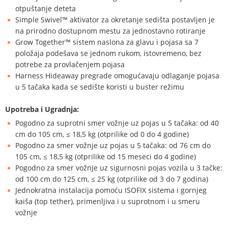
otpuštanje deteta
Simple Swivel™ aktivator za okretanje sedišta postavljen je
na prirodno dostupnom mestu za jednostavno rotiranje
Grow Together™ sistem naslona za glavu i pojasa sa 7
položaja podešava se jednom rukom, istovremeno, bez
potrebe za provlačenjem pojasa
Harness Hideaway pregrade omogućavaju odlaganje pojasa
u 5 tačaka kada se sedište koristi u buster režimu
Upotreba i Ugradnja:
Pogodno za suprotni smer vožnje uz pojas u 5 tačaka: od 40
cm do 105 cm, ≤ 18,5 kg (otprilike od 0 do 4 godine)
Pogodno za smer vožnje uz pojas u 5 tačaka: od 76 cm do
105 cm, ≤ 18,5 kg (otprilike od 15 meseci do 4 godine)
Pogodno za smer vožnje uz sigurnosni pojas vozila u 3 tačke:
od 100 cm do 125 cm, ≤ 25 kg (otprilike od 3 do 7 godina)
Jednokratna instalacija pomoću ISOFIX sistema i gornjeg
kaiša (top tether), primenljiva i u suprotnom i u smeru
vožnje