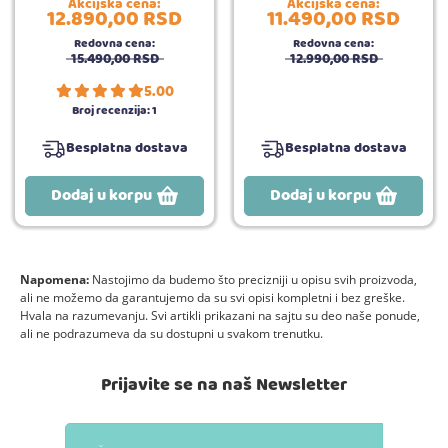
Akcijska cena:
Akcijska cena:
12.890,
00
RSD
11.490,
00
RSD
Redovna cena:
Redovna cena:
15.490,
00
RSD
12.990,
00
RSD
5.00
Broj recenzija:
1
Besplatna dostava
Besplatna dostava
Dodaj u korpu
Dodaj u korpu
Napomena:
Nastojimo da budemo što precizniji u opisu svih proizvoda,
ali ne možemo da garantujemo da su svi opisi kompletni i bez greške.
Hvala na razumevanju. Svi artikli prikazani na sajtu su deo naše ponude,
ali ne podrazumeva da su dostupni u svakom trenutku.
Prijavite se na naš Newsletter