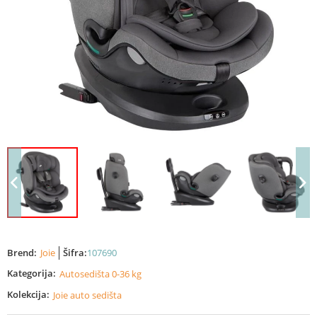
Brend:
Joie
Šifra:
107690
Kategorija:
Autosedišta 0-36 kg
Kolekcija:
Joie auto sedišta