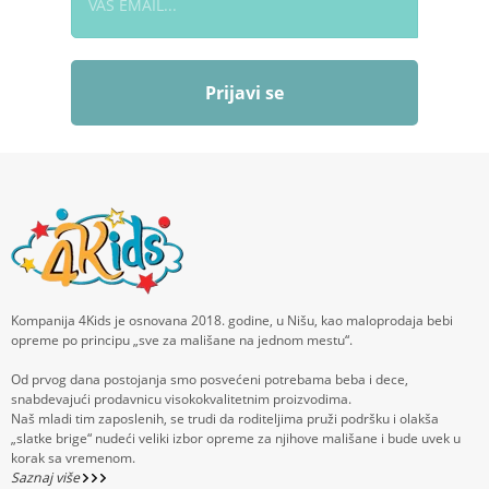
Prijavi se
Kompanija 4Kids je osnovana 2018. godine, u Nišu, kao maloprodaja bebi
opreme po principu „sve za mališane na jednom mestu“.
Od prvog dana postojanja smo posvećeni potrebama beba i dece,
snabdevajući prodavnicu visokokvalitetnim proizvodima.
Naš mladi tim zaposlenih, se trudi da roditeljima pruži podršku i olakša
„slatke brige“ nudeći veliki izbor opreme za njihove mališane i bude uvek u
korak sa vremenom.
Saznaj više