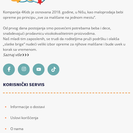
Kompanija 4Kids je osnovana 2018. godine, u Nišu, kao maloprodaja bebi
opreme po principu „sve za mališane na jednom mestu“.
Od prvog dana postojanja smo posvećeni potrebama beba i dece,
snabdevajući prodavnicu visokokvalitetnim proizvodima.
Naš mladi tim zaposlenih, se trudi da roditeljima pruži podršku i olakša
„slatke brige“ nudeći veliki izbor opreme za njihove mališane i bude uvek u
korak sa vremenom.
Saznaj više
KORISNIČKI SERVIS
Informacije o dostavi
Uslovi korišćenja
O nama