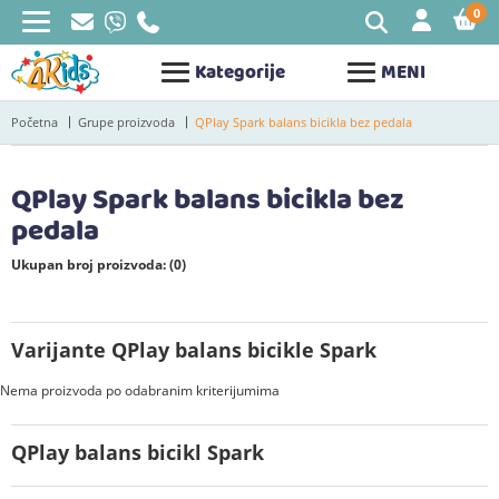
0
STAV
Kategorije
MENI
Početna
Grupe proizvoda
QPlay Spark balans bicikla bez pedala
QPlay Spark balans bicikla bez
pedala
Ukupan broj proizvoda: (0)
Varijante QPlay balans bicikle Spark
Nema proizvoda po odabranim kriterijumima
QPlay balans bicikl Spark