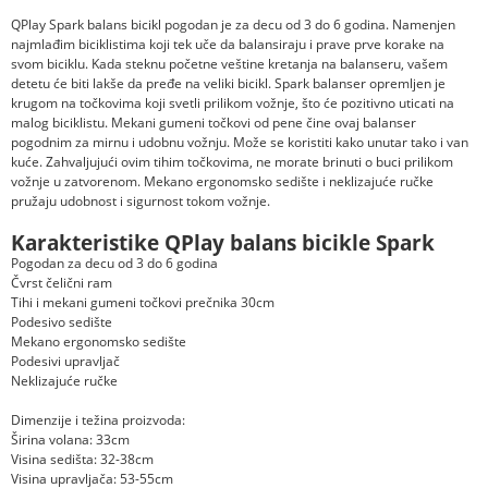
QPlay Spark balans bicikl pogodan je za decu od 3 do 6 godina. Namenjen
najmlađim biciklistima koji tek uče da balansiraju i prave prve korake na
svom biciklu. Kada steknu početne veštine kretanja na balanseru, vašem
detetu će biti lakše da pređe na veliki bicikl. Spark balanser opremljen je
krugom na točkovima koji svetli prilikom vožnje, što će pozitivno uticati na
malog biciklistu. Mekani gumeni točkovi od pene čine ovaj balanser
pogodnim za mirnu i udobnu vožnju. Može se koristiti kako unutar tako i van
kuće. Zahvaljujući ovim tihim točkovima, ne morate brinuti o buci prilikom
vožnje u zatvorenom. Mekano ergonomsko sedište i neklizajuće ručke
pružaju udobnost i sigurnost tokom vožnje.
Karakteristike QPlay balans bicikle Spark
Pogodan za decu od 3 do 6 godina
Čvrst čelični ram
Tihi i mekani gumeni točkovi prečnika 30cm
Podesivo sedište
Mekano ergonomsko sedište
Podesivi upravljač
Neklizajuće ručke
Dimenzije i težina proizvoda:
Širina volana: 33cm
Visina sedišta: 32-38cm
Visina upravljača: 53-55cm