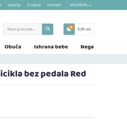
e
Galerija
O nama
Kontakt
MOJ PROFIL
0
0,
00
rsd
STAVKE
Obuća
Ishrana bebe
Nega
icikla bez pedala Red