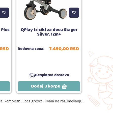
 Plus
QPlay tricikl za decu Stager
Igračka za
Silver, 12m+
Swe
RSD
7.490,
00
RSD
Redovna cena:
Redovna cena
Besplatna dostava
Dodaj u korpu
Dodaj
si kompletni i bez greške. Hvala na razumevanju.