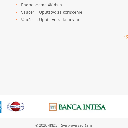
Radno vreme 4Kids-a
Vaučeri - Uputstvo za korišćenje
Vaučeri - Uputstvo za kupovinu
© 2026
4KIDS
| Sva prava zadržana