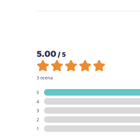
5.00
/ 5
3 ocena
5
4
3
2
1