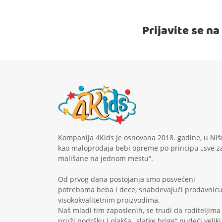
Prijavite se n
Kompanija 4Kids je osnovana 2018. godine, u Niš
kao maloprodaja bebi opreme po principu „sve z
mališane na jednom mestu“.
Od prvog dana postojanja smo posvećeni
potrebama beba i dece, snabdevajući prodavnic
visokokvalitetnim proizvodima.
Naš mladi tim zaposlenih, se trudi da roditeljima
pruži podršku i olakša „slatke brige“ nudeći veliki