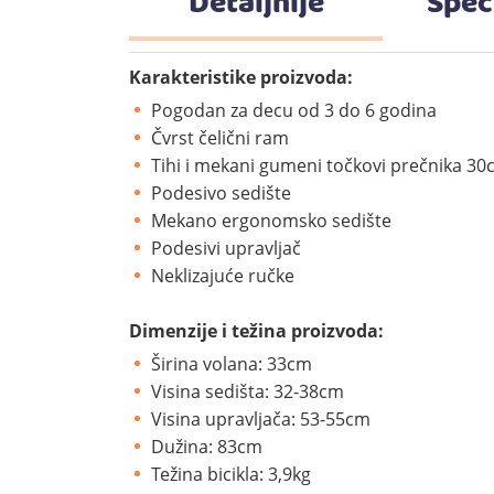
Detaljnije
Spec
Karakteristike proizvoda:
Pogodan za decu od 3 do 6 godina
Čvrst čelični ram
Tihi i mekani gumeni točkovi prečnika 3
Podesivo sedište
Mekano ergonomsko sedište
Podesivi upravljač
Neklizajuće ručke
Dimenzije i težina proizvoda:
Širina volana: 33cm
Visina sedišta: 32-38cm
Visina upravljača: 53-55cm
Dužina: 83cm
Težina bicikla: 3,9kg