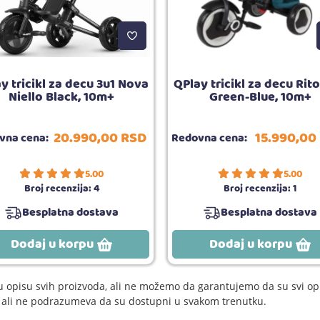
y tricikl za decu 3u1 Nova
QPlay tricikl za decu Rito
Niello Black, 10m+
Green-Blue, 10m+
20.990,
00
RSD
15.990,
00
vna cena:
Redovna cena:
5.00
5.00
Broj recenzija:
4
Broj recenzija:
1
Besplatna dostava
Besplatna dostava
Dodaj u korpu
Dodaj u korpu
 opisu svih proizvoda, ali ne možemo da garantujemo da su svi opi
e, ali ne podrazumeva da su dostupni u svakom trenutku.