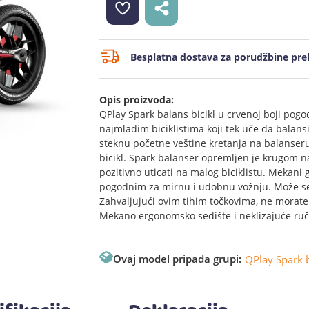
Besplatna dostava za porudžbine prek
Opis proizvoda:
QPlay Spark balans bicikl u crvenoj boji pog
najmlađim biciklistima koji tek uče da balans
steknu početne veštine kretanja na balanseru,
bicikl. Spark balanser opremljen je krugom na 
pozitivno uticati na malog biciklistu. Mekani
pogodnim za mirnu i udobnu vožnju. Može se k
Zahvaljujući ovim tihim točkovima, ne morate
Mekano ergonomsko sedište i neklizajuće ruč
Ovaj model pripada grupi:
QPlay Spark b