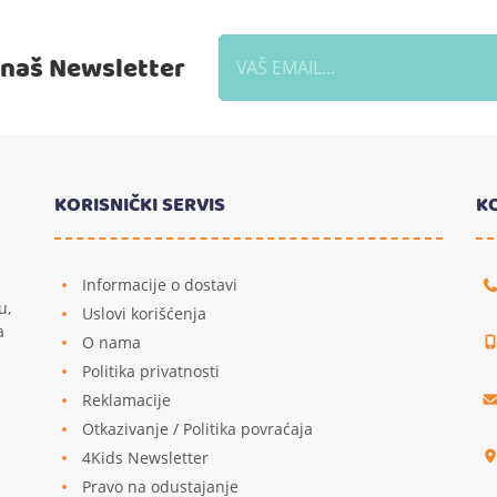
a naš Newsletter
KORISNIČKI SERVIS
K
Informacije o dostavi
u,
Uslovi korišćenja
a
O nama
Politika privatnosti
Reklamacije
u
Otkazivanje / Politika povraćaja
4Kids Newsletter
Pravo na odustajanje