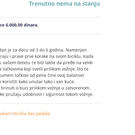
Trenutno nema na stanju
o 6.000,00 dinara.
odan je za decu od 3 do 6 godina. Namenjen
iraju i prave prve korake na svom biciklu. Kada
 vašem detetu će biti lakše da pređe na veliki
točkovima koji svetli prilikom vožnje, što će
 gumeni točkovi od pene čine ovaj balanser
oristiti kako unutar tako i van kuće.
 brinuti o buci prilikom vožnje u zatvorenom.
ke pružaju udobnost i sigurnost tokom vožnje.
alans bicikla bez pedala