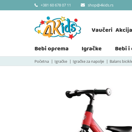
shop@4kids.rs
+381 60 678 07 11
Vaučeri
Akcij
Bebi oprema
Igračke
Bebi i
Početna
Igračke
Igračke za napolje
Balans bicikl