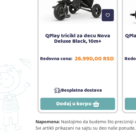
Izradi svoju
QPlay tricikl za decu Nova
QPla
u, 67 delova
Deluxe Black, 10m+
590,
00
RSD
26.990,
00
RSD
Redovna cena:
Redo
Besplatna dostava
rpu
Dodaj u korpu
Napomena:
Nastojimo da budemo što precizniji u
Svi artikli prikazani na sajtu su deo naše ponud