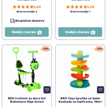
5.00
5.00
Broj recenzija:
2
Broj recenzija:
1
Besplatna dostava
Dodaj u korpu
Dodaj u korpu
-20%
-18%
BBO trotinet za decu 5u1
BBO Toys igračka za bebe
Bubamara Giga Green
Kaskada sa lopticama, 18m+