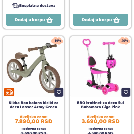
Besplatna dostava
Dodaj u korpu
Dodaj u korpu
-19%
-20%
Kikka Boo balans bicikl za
BBO trotinet za decu 5u1
decu Lanser Army Green
Bubamara Giga Pink
Akcijska cena:
Akcijska cena:
7.890,
00
RSD
3.690,
00
RSD
Redovna cena:
Redovna cena:
9.690,
00
RSD
4.590,
00
RSD