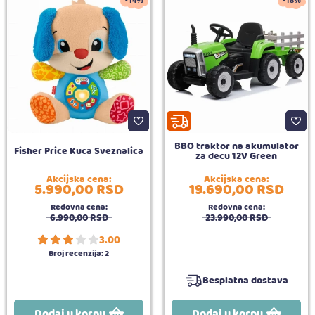
-14%
-18%
BBO traktor na akumulator
Fisher Price Kuca Sveznalica
za decu 12V Green
Akcijska cena:
Akcijska cena:
5.990,
00
RSD
19.690,
00
RSD
Redovna cena:
Redovna cena:
6.990,
00
RSD
23.990,
00
RSD
3.00
Broj recenzija:
2
Besplatna dostava
Dodaj u korpu
Dodaj u korpu