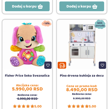
Dodaj u korpu
Dodaj u korpu
-14%
Fisher Price Seka Sveznalica
Pino drvena kuhinja za decu
Akcijska cena:
Cena uz promo kod:
5.990,
00
RSD
8.490,
00
RSD
Redovna cena:
Redovna cena:
6.990,
00
RSD
9.990,
00
RSD
5.00
5.00