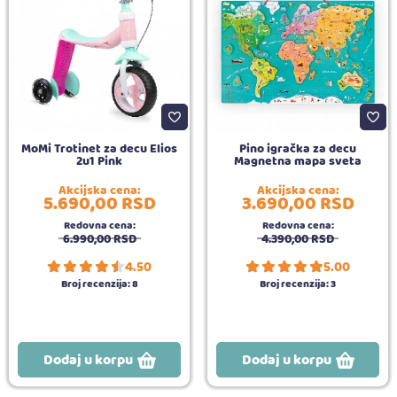
MoMi Trotinet za decu Elios
Pino igračka za decu
2u1 Pink
Magnetna mapa sveta
Akcijska cena:
Akcijska cena:
5.690,
00
RSD
3.690,
00
RSD
Redovna cena:
Redovna cena:
6.990,
00
RSD
4.390,
00
RSD
4.50
5.00
Broj recenzija:
8
Broj recenzija:
3
Dodaj u korpu
Dodaj u korpu