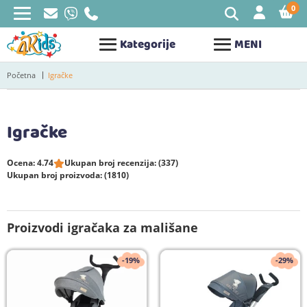
0
STAV
Kategorije
MENI
Početna
Igračke
Igračke
Ocena: 4.74
Ukupan broj recenzija: (337)
Ukupan broj proizvoda: (1810)
Proizvodi igračaka za mališane
-19%
-29%