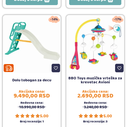
-14%
-17%
BBO Toys muzička vrteška za
Dolu tobogan za decu
krevetac Avioni
Akcijska cena:
Akcijska cena:
9.490,
00
RSD
2.690,
00
RSD
Redovna cena:
Redovna cena:
10.990,
00
RSD
3.240,
00
RSD
5.00
5.00
Broj recenzija:
1
Broj recenzija:
3