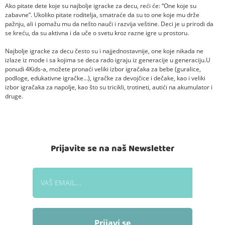
Ako pitate dete koje su najbolje igracke za decu, reći će: “One koje su
zabavne”. Ukoliko pitate roditelja, smatraće da su to one koje mu drže
pažnju, ali i pomažu mu da nešto nauči i razvija veštine. Deci je u prirodi da
se kreću, da su aktivna i da uče o svetu kroz razne igre u prostoru.
Najbolje igracke za decu često su i najjednostavnije, one koje nikada ne
izlaze iz mode i sa kojima se deca rado igraju iz generacije u generaciju.U
ponudi 4Kids-a, možete pronaći veliki izbor igračaka za bebe (guralice,
podloge, edukativne igračke...), igračke za devojčice i dečake, kao i veliki
izbor igračaka za napolje, kao što su tricikli, trotineti, autići na akumulator i
druge.
Prijavite se na naš Newsletter
Prijavi se