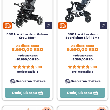
BBO tricikl za decu Guliver
BBO tricikl za decu
Grey, 18m+
Sportisimo Sivi, 18m+
Akcijska cena:
Akcijska cena:
8.690,
00
RSD
6.690,
00
RSD
Redovna cena:
Redovna cena:
10.690,
00
RSD
9.390,
00
RSD
5.00
5.00
Broj recenzija:
1
Broj recenzija:
3
Besplatna dostava
Besplatna dostava
Dodaj u korpu
Dodaj u korpu