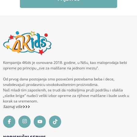
Kompanija 4Kids je osnovana 2018. godine, u Nišu, kao maloprodaja bebi
opreme po principu „sve za mališane na jednom mestu“.
Od prvog dana postojanja smo posvećeni potrebama beba i dece,
snabdevajući prodavnicu visokokvalitetnim proizvodima.
Naš mladi tim zaposlenih, se trudi da roditeljima pruži podršku i olakša
„slatke brige“ nudeći veliki izbor opreme za njihove mališane i bude uvek u
korak sa vremenom.
Saznaj više