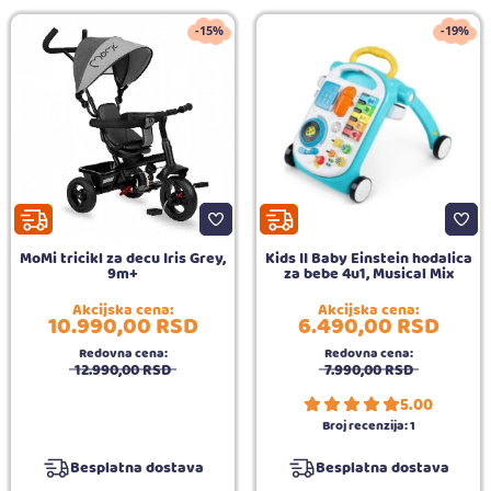
-15%
-19%
MoMi tricikl za decu Iris Grey,
Kids II Baby Einstein hodalica
9m+
za bebe 4u1, Musical Mix
Akcijska cena:
Akcijska cena:
10.990,
00
RSD
6.490,
00
RSD
Redovna cena:
Redovna cena:
12.990,
00
RSD
7.990,
00
RSD
5.00
Broj recenzija:
1
Besplatna dostava
Besplatna dostava