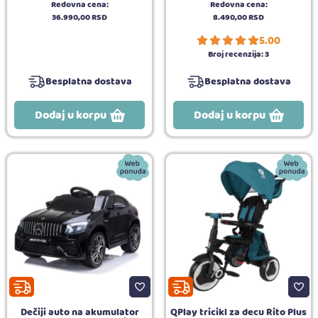
Redovna cena:
Redovna cena:
36.990,
00
RSD
8.490,
00
RSD
5.00
Broj recenzija:
3
Besplatna dostava
Besplatna dostava
Dodaj u korpu
Dodaj u korpu
Dečiji auto na akumulator
QPlay tricikl za decu Rito Plus