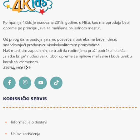
Kompanija 4Kids je osnovana 2018. godine, u Nišu, kao maloprodaja bebi
opreme po principu „sve za mališane na jednom mestu“.
Od prvog dana postojanja smo posvećeni potrebama beba i dece,
snabdevajući prodavnicu visokokvalitetnim proizvodima.
Naš mladi tim zaposlenih, se trudi da roditeljima pruži podršku i olakša
„slatke brige“ nudeći veliki izbor opreme za njihove mališane i bude uvek u
korak sa vremenom.
Saznaj više
KORISNIČKI SERVIS
Informacije o dostavi
Uslovi korišćenja