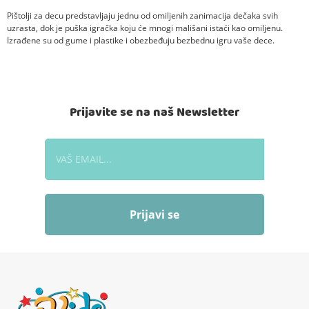
Pištolji za decu predstavljaju jednu od omiljenih zanimacija dečaka svih
uzrasta, dok je puška igračka koju će mnogi mališani istaći kao omiljenu.
Izrađene su od gume i plastike i obezbeđuju bezbednu igru vaše dece.
Prijavite se na naš Newsletter
Prijavi se