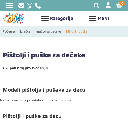
0
STAV
Kategorije
MENI
Početna
Igračke
Igračke za dečake
Pištolji i puške
Pištolji i puške za dečake
Ukupan broj proizvoda: (0)
Modeli pištolja i pušaka za decu
Nema proizvoda po odabranim kriterijumima
Pištolji i puške za decu