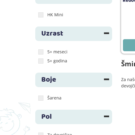
Redov
HK Mini
Uzrast
5+ meseci
5+ godina
Šmin
Boje
Za naš
devojč
Šarena
Pol
Za devojčice