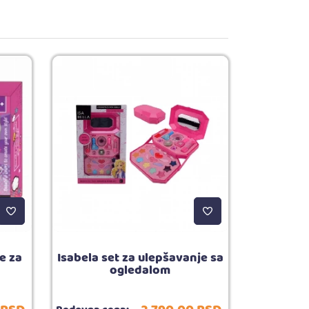
e za
Isabela set za ulepšavanje sa
a
ogledalom