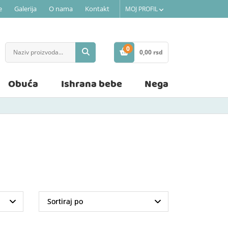
e
Galerija
O nama
Kontakt
MOJ PROFIL
0
0,
00
rsd
STAVKE
Obuća
Ishrana bebe
Nega