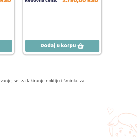
RSD
2.790,
00
RSD
Redovna cena:
Dodaj u korpu
anje, set za lakiranje noktiju i šminku za