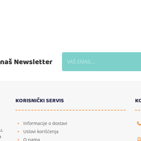
a naš Newsletter
KORISNIČKI SERVIS
K
Informacije o dostavi
u,
Uslovi korišćenja
a
O nama