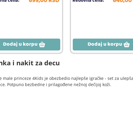
699,
00
RSD
640,
00
na cena:
Redovna cena:
Dodaj u korpu
Dodaj u korpu
ka i nakit za decu
e male princeze 4Kids je obezbedio najlepše igračke - set za ulepšav
ice. Potpuno bezbedne i prilagođene nežnoj dečijoj koži.