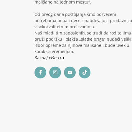
mališane na jednom mestu“.
Od prvog dana postojanja smo posvećeni
potrebama beba i dece, snabdevajući prodavnic
visokokvalitetnim proizvodima.
Naš mladi tim zaposlenih, se trudi da roditeljima
pruži podršku i olakša „slatke brige“ nudeći veliki
izbor opreme za njihove mališane i bude uvek u
korak sa vremenom.
Saznaj više