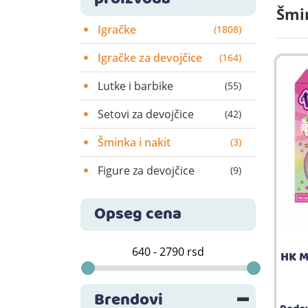
Šmin
Igračke
(1808)
Igračke za devojčice
(164)
Lutke i barbike
(55)
Setovi za devojčice
(42)
Šminka i nakit
(3)
Figure za devojčice
(9)
Opseg cena
HK M
Brendovi