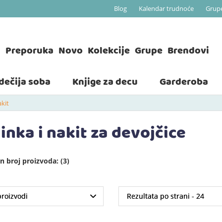
Blog
Kalendar trudnoće
Grup
a
Preporuka
Novo
Kolekcije
Grupe
Brendovi
 dečija soba
Knjige za decu
Garderoba
akit
inka i nakit za devojčice
 broj proizvoda: (3)