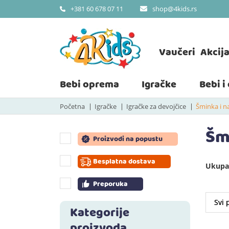
shop@4kids.rs
+381 60 678 07 11
Vaučeri
Akcij
Bebi oprema
Igračke
Bebi i
Početna
Igračke
Igračke za devojčice
Šminka i n
Šm
Proizvodi na popustu
Besplatna dostava
Ukupan
Preporuka
Kategorije
proizvoda