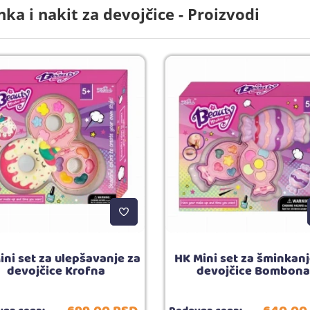
ka i nakit za devojčice - Proizvodi
ini set za ulepšavanje za
HK Mini set za šminkanj
devojčice Krofna
devojčice Bombon