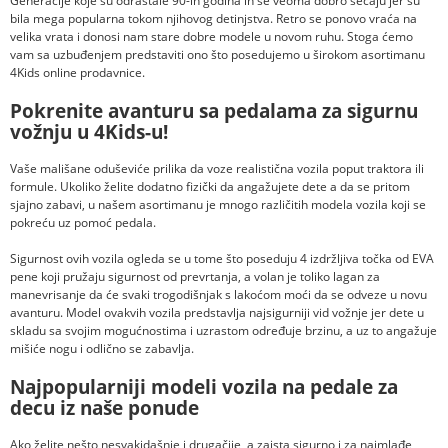
Generacije koje su odrastale 90-ih godina ih se veoma dobro sećaju jer su
bila mega popularna tokom njihovog detinjstva. Retro se ponovo vraća na
velika vrata i donosi nam stare dobre modele u novom ruhu. Stoga ćemo
vam sa uzbuđenjem predstaviti ono što posedujemo u širokom asortimanu
4Kids online prodavnice.
Pokrenite avanturu sa pedalama za sigurnu
vožnju u 4Kids-u!
Vaše mališane oduševiće prilika da voze realistična vozila poput traktora ili
formule. Ukoliko želite dodatno fizički da angažujete dete a da se pritom
sjajno zabavi, u našem asortimanu je mnogo različitih modela vozila koji se
pokreću uz pomoć pedala.
Sigurnost ovih vozila ogleda se u tome što poseduju 4 izdržljiva točka od EVA
pene koji pružaju sigurnost od prevrtanja, a volan je toliko lagan za
manevrisanje da će svaki trogodišnjak s lakoćom moći da se odveze u novu
avanturu. Model ovakvih vozila predstavlja najsigurniji vid vožnje jer dete u
skladu sa svojim mogućnostima i uzrastom određuje brzinu, a uz to angažuje
mišiće nogu i odlično se zabavlja.
Najpopularniji modeli vozila na pedale za
decu iz naše ponude
Ako želite nešto nesvakidašnje i drugačije, a zaista sigurno i za najmlađe