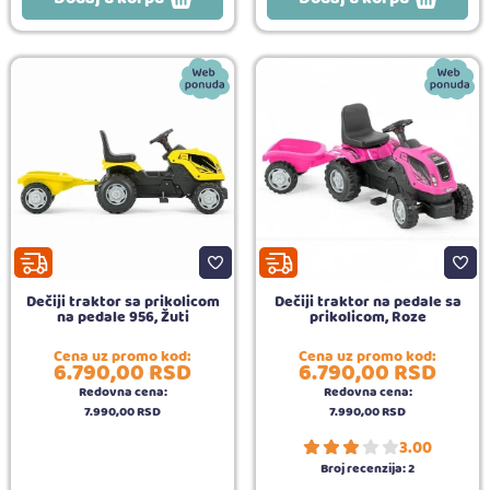
Dečiji traktor sa prikolicom
Dečiji traktor na pedale sa
na pedale 956, Žuti
prikolicom, Roze
Cena uz promo kod:
Cena uz promo kod:
6.790,
00
RSD
6.790,
00
RSD
Redovna cena:
Redovna cena:
7.990,
00
RSD
7.990,
00
RSD
3.00
Broj recenzija:
2