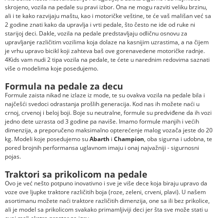
skrojeno, vozila na pedale su pravi izbor. Ona ne mogu razviti veliku brzinu,
ali i te kako razvijaju maštu, kao i motoričke veštine, te će vaš mališan već sa
2 godine znati kako da upravlja i vrti pedale, što često ne ide od ruke ni
starijoj deci. Dakle, vozila na pedale predstavljaju odličnu osnovu za
upravljanje različitim vozilima koja dolaze na kasnijim uzrastima, a na čijem
je vrhu upravo bicikl koji zahteva baš ove gorenavedene motoričke radnje.
4Kids vam nudi 2 tipa vozila na pedale, te ćete u narednim redovima saznati
više o modelima koje posedujemo.
Formula na pedale za decu
Formule zaista nikad ne izlaze iz mode, te su ovakva vozila na pedale bila i
najčešći svedoci odrastanja prošlih generacija. Kod nas ih možete naći u
crnoj, crvenoj i beloj boji. Boje su neutralne, formule su predviđene da ih vozi
jedno dete uzrasta od 3 godine pa naviše. Imamo formule manjih i većih
dimenzija, a preporučeno maksimalno opterećenje malog vozača jeste do 20
kg. Modeli koje posedujemo su
Abarth
i
Champion
, oba sigurna i udobna, te
pored brojnih performansa uglavnom imaju i onaj najvažniji - sigurnosni
pojas.
Traktori sa prikolicom na pedale
Ovo je već nešto potpuno inovativno i sve je više dece koja biraju upravo da
voze ove ljupke traktore različitih boja (roze, zeleni, crveni, plavi). U našem
asortimanu možete naći traktore različitih dimenzija, one sa ili bez prikolice,
ali je model sa prikolicom svakako primamljiviji deci jer šta sve može stati u