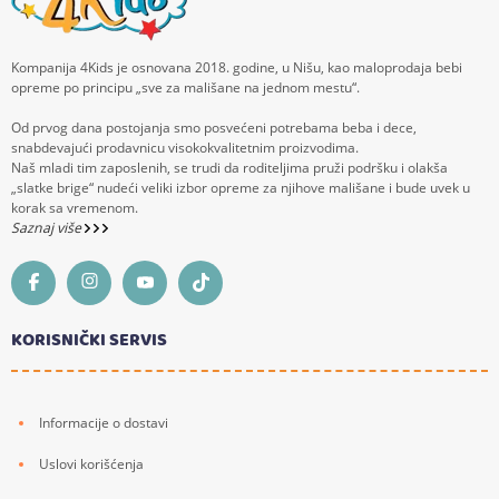
Kompanija 4Kids je osnovana 2018. godine, u Nišu, kao maloprodaja bebi
opreme po principu „sve za mališane na jednom mestu“.
Od prvog dana postojanja smo posvećeni potrebama beba i dece,
snabdevajući prodavnicu visokokvalitetnim proizvodima.
Naš mladi tim zaposlenih, se trudi da roditeljima pruži podršku i olakša
„slatke brige“ nudeći veliki izbor opreme za njihove mališane i bude uvek u
korak sa vremenom.
Saznaj više
KORISNIČKI SERVIS
Informacije o dostavi
Uslovi korišćenja