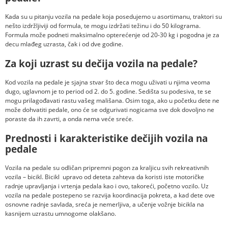
Kada su u pitanju vozila na pedale koja posedujemo u asortimanu, traktori su
nešto izdržljiviji od formula, te mogu izdržati težinu i do 50 kilograma.
Formula može podneti maksimalno opterećenje od 20-30 kg i pogodna je za
decu mlađeg uzrasta, čak i od dve godine.
Za koji uzrast su dečija vozila na pedale?
Kod vozila na pedale je sjajna stvar što deca mogu uživati u njima veoma
dugo, uglavnom je to period od 2. do 5. godine. Sedišta su podesiva, te se
mogu prilagođavati rastu vašeg mališana. Osim toga, ako u početku dete ne
može dohvatiti pedale, ono će se odgurivati nogicama sve dok dovoljno ne
poraste da ih zavrti, a onda nema veće sreće.
Prednosti i karakteristike dečijih vozila na
pedale
Vozila na pedale su odličan pripremni pogon za kraljicu svih rekreativnih
vozila – bicikl. Bicikl upravo od deteta zahteva da koristi iste motoričke
radnje upravljanja i vrtenja pedala kao i ovo, takoreći, početno vozilo. Uz
vozila na pedale postepeno se razvija koordinacija pokreta, a kad dete ove
osnovne radnje savlada, sreća je nemerljiva, a učenje vožnje bicikla na
kasnijem uzrastu umnogome olakšano.