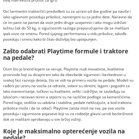
ovaj mali ekstra prostor za igru.
Ovi šarmantni traktorčići predviđeni su za uzrast od dve godine pa naviše i
iako uglavnom poseduju prikolice, namenjeni su za jedno dete. Naravno da
će im pasti na pamet da voze jedni druge uzajamno i iako mogu izdržati
težinu čak do 50 kg, iz sigurnosnih razloga preporučujemo da se mališani
ipak voze na smenu. Pored sjajnog performansa u vidu prikolice, takođe
poseduju i sirenu kako bi čitav doživljaj bio upotpunjen.
Zašto odabrati Playtime formule i traktore
na pedale?
Osim što je brend kojem se veruje, Playtime nudi inovativne, kvalitetne
proizvode koji su dizajnirani tako da obezbede sigurnost i bezbednost u
svakoj fazi razvoja deteta, što se vidi na primeru vozila na pedale. Modeli su
rađeni po uzoru na vozila za odrasle, volani su okretni, lagani i pogodni za
lako manevrisanje, točkovi su kvalitetni, veliki i izdržljivi, te savlađuju sa
lakoćom i neravan teren a otporni su na različite podloge sa kamenčićima.
Pored toga, sedišta su udobna i stabilna, pedale neklizajuće, a kod traktora
prikolica može i da se otkači. Playtime zaista misli na sve, pa ova vozila
poseduju i sigurnosne pojaseve koji su za roditelje glavni uzrok bezbrižnosti
dok se mališani oprobavaju u sve bržoj vožnji.
Koje je maksimalno opterećenje vozila na
pedale?