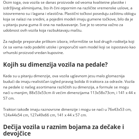
Osim toga, ova vozila se danas proizvode od veoma kvalitetne plastike i
izdržljivog aliminijuma, što ih čini otpornim na različite vremenske uslove, a
istovremeno su i lagana i elastična. Plastični točkovi poseduju zaštitnu oblogu
koja se nalazi na sredini, a pojedini modeli imaju gumene točkove, bilo da je
u pitanju puna guma ili ona na naduvavanje. Sve je to veoma važno za
udobnost ovih vozila koja razbuktavaju maštu.
Za najbolje preporuke prilikom izbora, informišite se kod drugih roditelja koji
će sa vama rado podeliti utiske i preporučiti vam model koji se ispostavio kao
vrhunski proizvod vredan kupovine.
Kojih su dimenzija vozila na pedale?
Kada su u pitanju dimenzije, ova vozila uglavnom jesu malo glomaznija
budući da imaju realističan izgled pravog bolida ili traktora za odrasle. Vozila
na pedale iz našeg asortimana različitih su dimenzija, a formule se mogu
naći u manjim, 88x53x53cm ili većim dimenzijama 113x58x73cm, i 141 x 44 x
57 cm.
Traktori takođe imaju raznovrsne dimenzije i mogu se naći u 76x43x53 cm,
124x44x54 cm, 127x49x66 cm, 141 x 44 x 57 cm.
Dečija vozila u raznim bojama za dečake i
devojčice