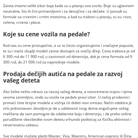
Zaista imamo veliki izbor boja kada su u pitanju ova vozila. Boje su uglavnom
neutralne, što ih čini primamljivim i za devojčice i za dečake. U ponudi su
formule sa crvenim i crnim motivima, a kad su traktori u pitanju, tu su: roze,
zelena, crvena i plava.
Koje su cene vozila na pedale?
Kod nas su cene pristupačne, a uz to često organizujemo i značajne popuste,
te su i inače skuplji modeli zaista dostupni za svačiji džep. Cena traktora je od
6 300 rsd do 11 900 rsd, u zavisnosti od dimenzija, dok je cena formula od 9
300 rsd, do 21 000 rsd za naprednije modele.
Prodaja dečijih autića na pedale za razvoj
vašeg deteta
Ako želite nešto zdravo za razvoj vašeg deteta, a istovremeno trajno i njima
veoma zanimljivo, onda su vozila na pedale pravi izbor. U našoj prodavnici
pronaći ćete brojne modele a vožnja će dobiti novi smisao. Način odabira je
vrlo jednostavan: dovoljno je da u udobnosti svog doma angažujete vašeg
mališana da vam pomogne da odaberete boju i dimenziju, i da preko online
porudžbine obezbedite svom detetu vrhunski podsticaj za fizičku aktivnost i
neverovatnu zabavu.
Sve modele možete platiti Master, Visa, Maestro, American express ili Dina