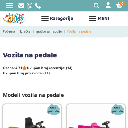
0
STAV
Kategorije
MENI
Početna
Igračke
Igračke za napolje
Vozila na pedale
Vozila na pedale
Ocena: 4.71
Ukupan broj recenzija: (14)
Ukupan broj proizvoda: (11)
Modeli vozila na pedale