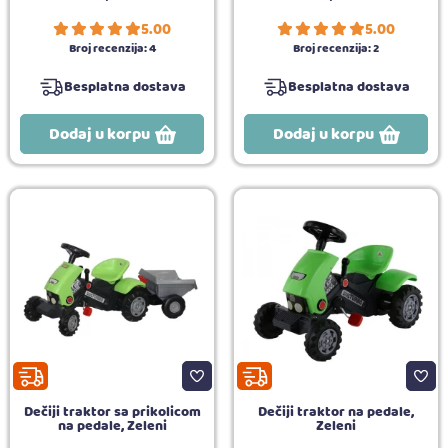
5.00
5.00
Broj recenzija:
4
Broj recenzija:
2
Besplatna dostava
Besplatna dostava
Dodaj u korpu
Dodaj u korpu
Dečiji traktor sa prikolicom
Dečiji traktor na pedale,
na pedale, Zeleni
Zeleni