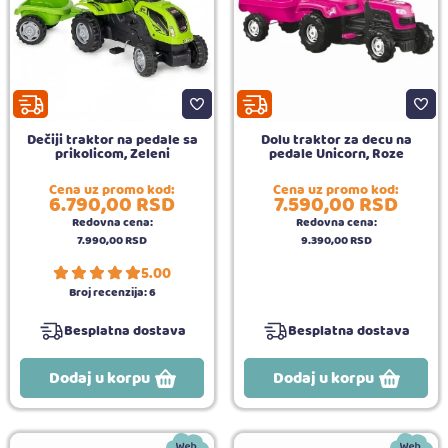
Dečiji traktor na pedale sa
Dolu traktor za decu na
prikolicom, Zeleni
pedale Unicorn, Roze
Cena uz promo kod:
Cena uz promo kod:
6.790,
00
RSD
7.590,
00
RSD
Redovna cena:
Redovna cena:
7.990,
00
RSD
9.390,
00
RSD
5.00
Broj recenzija:
6
Besplatna dostava
Besplatna dostava
Dodaj u korpu
Dodaj u korpu