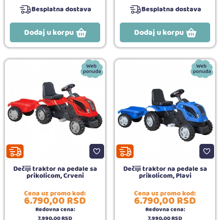
Besplatna dostava
Besplatna dostava
Dodaj u korpu
Dodaj u korpu
Dečiji traktor na pedale sa
Dečiji traktor na pedale sa
prikolicom, Crveni
prikolicom, Plavi
Cena uz promo kod:
Cena uz promo kod:
6.790,
00
RSD
6.790,
00
RSD
Redovna cena:
Redovna cena:
7.990,
00
RSD
7.990,
00
RSD