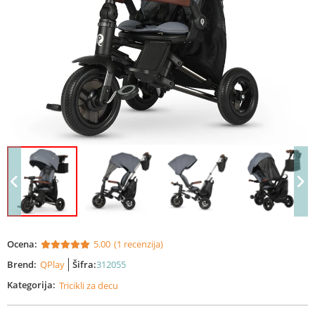
Ocena:
5.00
(1 recenzija)
Brend:
QPlay
Šifra:
312055
Kategorija:
Tricikli za decu