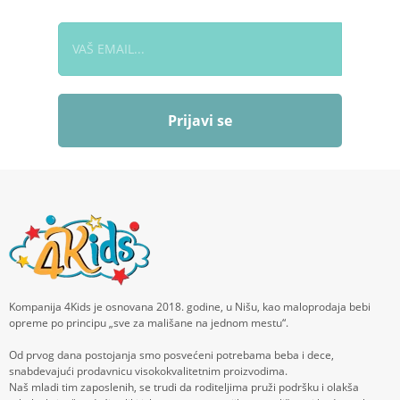
Prijavi se
Kompanija 4Kids je osnovana 2018. godine, u Nišu, kao maloprodaja bebi
opreme po principu „sve za mališane na jednom mestu“.
Od prvog dana postojanja smo posvećeni potrebama beba i dece,
snabdevajući prodavnicu visokokvalitetnim proizvodima.
Naš mladi tim zaposlenih, se trudi da roditeljima pruži podršku i olakša