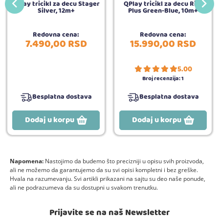
QPlay tricikl za decu Stager
QPlay tricikl za decu Rito
Silver, 12m+
Plus Green-Blue, 10m+
Redovna cena:
Redovna cena:
7.490,
00
RSD
15.990,
00
RSD
5.00
Broj recenzija:
1
Besplatna dostava
Besplatna dostava
Dodaj u korpu
Dodaj u korpu
Napomena:
Nastojimo da budemo što precizniji u opisu svih proizvoda,
ali ne možemo da garantujemo da su svi opisi kompletni i bez greške.
Hvala na razumevanju. Svi artikli prikazani na sajtu su deo naše ponude,
ali ne podrazumeva da su dostupni u svakom trenutku.
Prijavite se na naš Newsletter