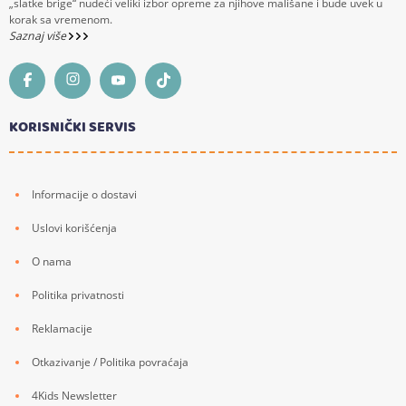
„slatke brige“ nudeći veliki izbor opreme za njihove mališane i bude uvek u
korak sa vremenom.
Saznaj više
KORISNIČKI SERVIS
Informacije o dostavi
Uslovi korišćenja
O nama
Politika privatnosti
Reklamacije
Otkazivanje / Politika povraćaja
4Kids Newsletter