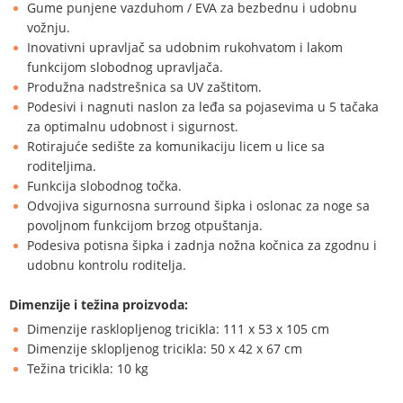
Gume punjene vazduhom / EVA za bezbednu i udobnu
vožnju.
Inovativni upravljač sa udobnim rukohvatom i lakom
funkcijom slobodnog upravljača.
Produžna nadstrešnica sa UV zaštitom.
Podesivi i nagnuti naslon za leđa sa pojasevima u 5 tačaka
za optimalnu udobnost i sigurnost.
Rotirajuće sedište za komunikaciju licem u lice sa
roditeljima.
Funkcija slobodnog točka.
Odvojiva sigurnosna surround šipka i oslonac za noge sa
povoljnom funkcijom brzog otpuštanja.
Podesiva potisna šipka i zadnja nožna kočnica za zgodnu i
udobnu kontrolu roditelja.
Dimenzije i težina proizvoda:
Dimenzije rasklopljenog tricikla: 111 x 53 x 105 cm
Dimenzije sklopljenog tricikla: 50 x 42 x 67 cm
Težina tricikla: 10 kg