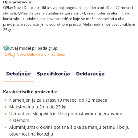
Opis proizvoda:
QPlay Nova Deluxe tricikl u sivoj boji pogodan je za decu od 10 do 72 meseci
starosti. QPlay Deluxe je stabilan i siguran tricikl, ima modernu aluminijsku
konstrukciju, udobno, oblikovano sedište koje se može postavljati u oba
pravca, u pravcu vožnje i u suprotnom pravcu. Maksimalna nosivost tricikla je
25kg.
Ovaj model pripada grupi:
QPlay Nova Deluxe tricikl za decu
Detaljnije
Specifikacija
Deklaracija
Karakteristike proizvoda:
Namenjen je za uzrast 10 meseci do 72 meseca
Maksimalna težina do 25 kg
Ultimativni sklopivi tricikl sa jednostavnim operativnim
sistemom.
Aluminijumski okvir i potisna šipka za manju težinu i bolju
otpornost na koroziju.