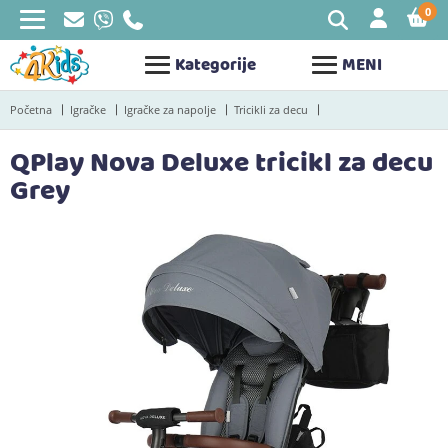
0
STAV
Kategorije
MENI
Početna
Igračke
Igračke za napolje
Tricikli za decu
QPlay Nova Deluxe tricikl za decu
Grey