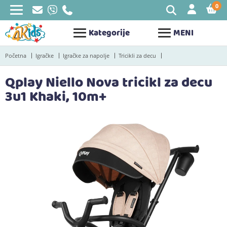
0
STAV
Kategorije
MENI
Početna
Igračke
Igračke za napolje
Tricikli za decu
Qplay Niello Nova tricikl za decu
3u1 Khaki, 10m+