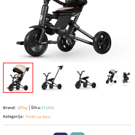
Brend:
QPlay
Šifra:
312454
Kategorija:
Tricikli za decu