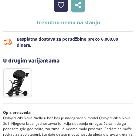
Trenutno nema na stanju
Besplatna dostava za porudžbine preko 6.000,00
dinara.
U drugim varijantama
Opis proizvoda:
Qplay tricikl Nova Niello u bež boji je nadograđeni model Qplay tricikla Nova
3u1. Njegova brza i jednostavna funkcija sklapanja omogućiče vam da ga
ponesete gde god zelite, zauzimajući veoma malo prostora. Sedište se može
rotirati za 360 stepeni, što daje detetu mogućnost da gleda u pravcu kretanja