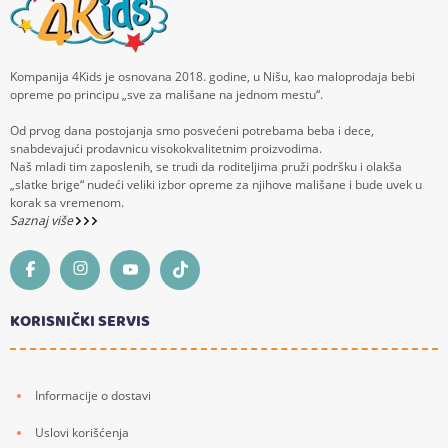
Kompanija 4Kids je osnovana 2018. godine, u Nišu, kao maloprodaja bebi
opreme po principu „sve za mališane na jednom mestu“.
Od prvog dana postojanja smo posvećeni potrebama beba i dece,
snabdevajući prodavnicu visokokvalitetnim proizvodima.
Naš mladi tim zaposlenih, se trudi da roditeljima pruži podršku i olakša
„slatke brige“ nudeći veliki izbor opreme za njihove mališane i bude uvek u
korak sa vremenom.
Saznaj više
KORISNIČKI SERVIS
Informacije o dostavi
Uslovi korišćenja