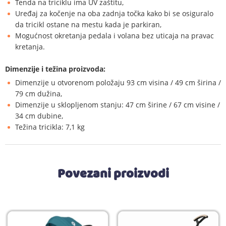
Tenda na triciklu ima UV zaštitu,
Uređaj za kočenje na oba zadnja točka kako bi se osiguralo
da tricikl ostane na mestu kada je parkiran,
Mogućnost okretanja pedala i volana bez uticaja na pravac
kretanja.
Dimenzije i težina proizvoda:
Dimenzije u otvorenom položaju 93 cm visina / 49 cm širina /
79 cm dužina,
Dimenzije u sklopljenom stanju: 47 cm širine / 67 cm visine /
34 cm dubine,
Težina tricikla: 7,1 kg
Povezani proizvodi