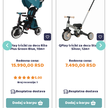
QPlay tricikl za decu Rito
QPlay tricikl za decu Stager
Plus Green-Blue, 10m+
Silver, 12m+
Redovna cena:
Redovna cena:
15.990,
00
RSD
7.490,
00
RSD
5.00
Broj recenzija:
1
Besplatna dostava
Besplatna dostava
Dodaj u korpu
Dodaj u korpu