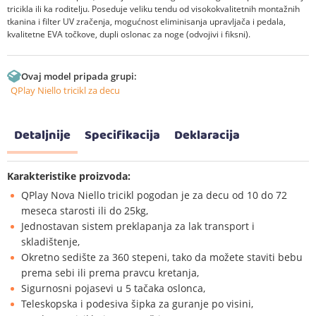
tricikla ili ka roditelju. Poseduje veliku tendu od visokokvalitetnih montažnih
tkanina i filter UV zračenja, mogućnost eliminisanja upravljača i pedala,
kvalitetne EVA točkove, dupli oslonac za noge (odvojivi i fiksni).
Ovaj model pripada grupi:
QPlay Niello tricikl za decu
Detaljnije
Specifikacija
Deklaracija
Karakteristike proizvoda:
QPlay Nova Niello tricikl pogodan je za decu od 10 do 72
meseca starosti ili do 25kg,
Jednostavan sistem preklapanja za lak transport i
skladištenje,
Okretno sedište za 360 stepeni, tako da možete staviti bebu
prema sebi ili prema pravcu kretanja,
Sigurnosni pojasevi u 5 tačaka oslonca,
Teleskopska i podesiva šipka za guranje po visini,