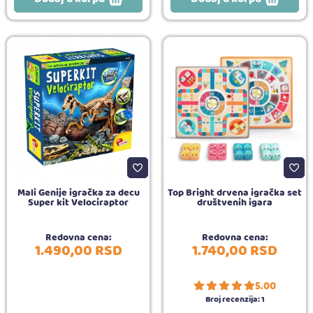
Mali Genije igračka za decu
Top Bright drvena igračka set
Super kit Velociraptor
društvenih igara
Redovna cena:
Redovna cena:
1.490,
00
RSD
1.740,
00
RSD
5.00
Broj recenzija:
1