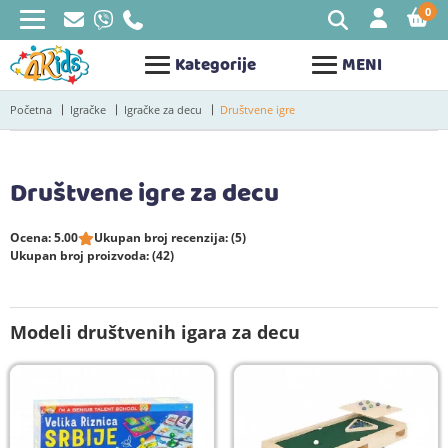
0
STAV
Kategorije
MENI
Početna
Igračke
Igračke za decu
Društvene igre
Društvene igre za decu
Ocena: 5.00
Ukupan broj recenzija: (5)
Ukupan broj proizvoda: (42)
Modeli društvenih igara za decu