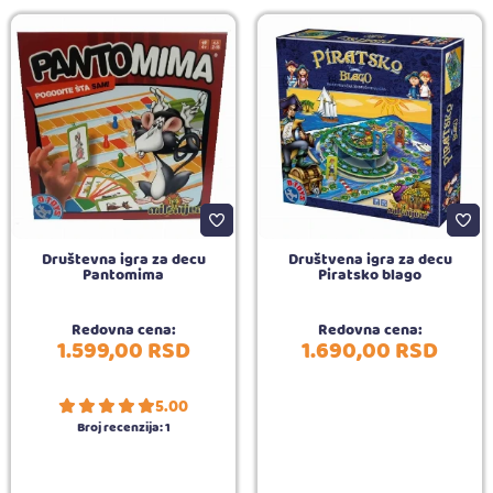
Društevna igra za decu
Društvena igra za decu
Pantomima
Piratsko blago
Redovna cena:
Redovna cena:
1.599,
00
RSD
1.690,
00
RSD
5.00
Broj recenzija:
1