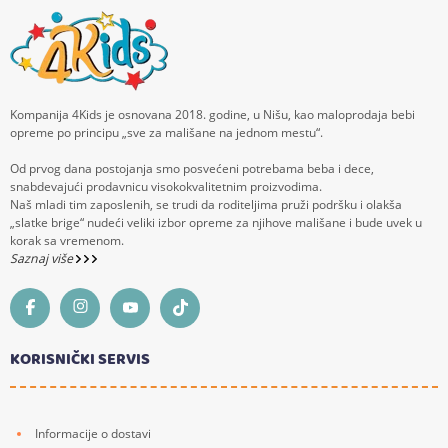
Kompanija 4Kids je osnovana 2018. godine, u Nišu, kao maloprodaja bebi
opreme po principu „sve za mališane na jednom mestu“.
Od prvog dana postojanja smo posvećeni potrebama beba i dece,
snabdevajući prodavnicu visokokvalitetnim proizvodima.
Naš mladi tim zaposlenih, se trudi da roditeljima pruži podršku i olakša
„slatke brige“ nudeći veliki izbor opreme za njihove mališane i bude uvek u
korak sa vremenom.
Saznaj više
KORISNIČKI SERVIS
Informacije o dostavi