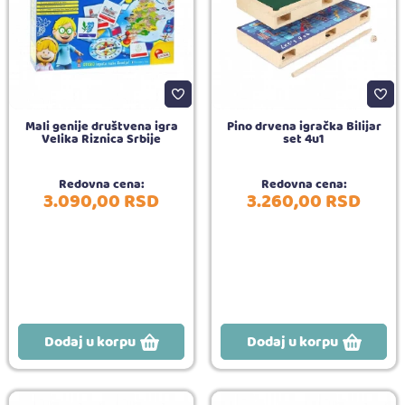
Mali genije društvena igra
Pino drvena igračka Bilijar
Velika Riznica Srbije
set 4u1
Redovna cena:
Redovna cena:
3.090,
00
RSD
3.260,
00
RSD
Dodaj u korpu
Dodaj u korpu