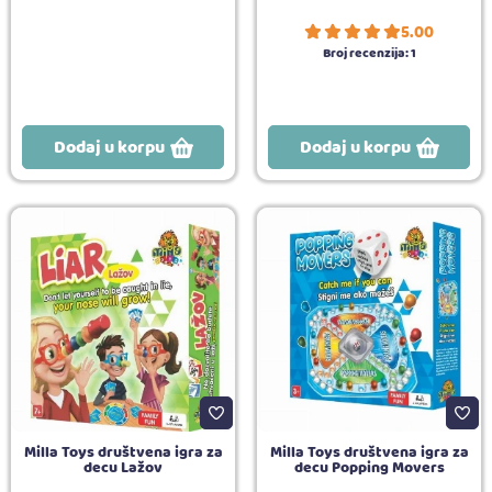
5.00
Broj recenzija:
1
Dodaj u korpu
Dodaj u korpu
Milla Toys društvena igra za
Milla Toys društvena igra za
decu Lažov
decu Popping Movers