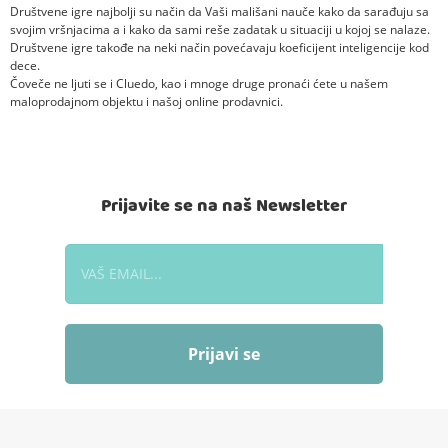
Društvene igre najbolji su način da Vaši mališani nauče kako da sarađuju sa
svojim vršnjacima a i kako da sami reše zadatak u situaciji u kojoj se nalaze.
Društvene igre takođe na neki način povećavaju koeficijent inteligencije kod
dece.
Čoveče ne ljuti se i Cluedo, kao i mnoge druge pronaći ćete u našem
maloprodajnom objektu i našoj online prodavnici.
Prijavite se na naš Newsletter
Prijavi se