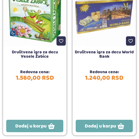
Društvena igra za decu
Društvena igra za decu World
Vesele Žabice
Bank
Redovna cena:
Redovna cena:
1.560,
00
RSD
1.240,
00
RSD
Dodaj u korpu
Dodaj u korpu