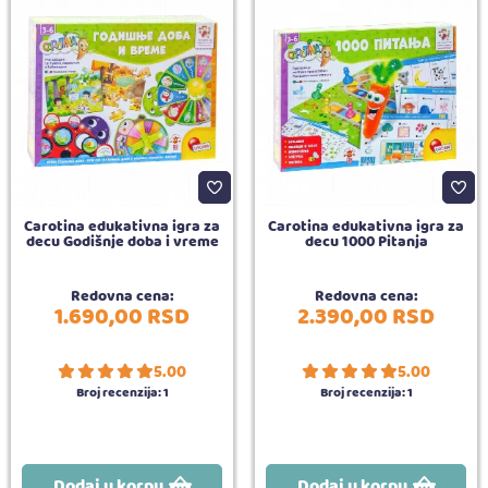
Carotina edukativna igra za
Carotina edukativna igra za
decu Godišnje doba i vreme
decu 1000 Pitanja
Redovna cena:
Redovna cena:
1.690,
00
RSD
2.390,
00
RSD
5.00
5.00
Broj recenzija:
1
Broj recenzija:
1
Dodaj u korpu
Dodaj u korpu