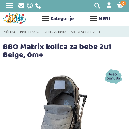
0
STAV
Kategorije
MENI
Početna
Bebi oprema
Kolica za bebe
Kolica za bebe 2 u 1
BBO Matrix kolica za bebe 2u1
Beige, 0m+