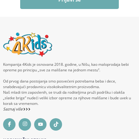
Kompanija 4Kids je osnovana 2018. godine, u Nišu, kao maloprodaja bebi
opreme po principu „sve za mališane na jednom mestu“.
Od prvog dana postojanja smo posvećeni potrebama beba i dece,
snabdevajući prodavnicu visokokvalitetnim proizvodima.
Naš mladi tim zaposlenih, se trudi da roditeljima pruži podršku i olakša
„slatke brige“ nudeći veliki izbor opreme za njihove mališane i bude uvek u
korak sa vremenom.
Saznaj više