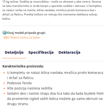
15 kg težine. Sedište je reverzibilno - može se okretati u oba smera. Veoma
se lako transformišu iz tvrde korpe u sportsko sedište i obrnuto. U kompletu
se nalazi: torba za mame, kišna navlaka, mrežica protiv komaraca kao i
držač za flašicu. Prednji točkovi se rotiraju što mamama olakšava vožnju
kolica.
Ovaj model pripada grupi:
BBO Matrix kolica za bebe
Detaljnije
Specifikacija
Deklaracija
Karakteristike proizvoda:
U kompletu se nalazi kišna navlaka, mrežica protiv komaraca
i držač za flašicu.
Podesiva Tenda
Više pozicija naslona sedišta
Sedalni deo i naslon imaju dva lica tako da kada budete hteli
da promenite izgled vaših kolica možete ga samo obrnuti na
drugu stranu