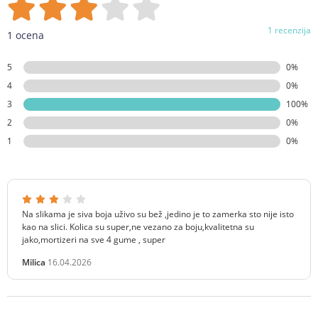
1 recenzija
1 ocena
5
0%
4
0%
3
100%
2
0%
1
0%
Na slikama je siva boja uživo su bež ,jedino je to zamerka sto nije isto
kao na slici. Kolica su super,ne vezano za boju,kvalitetna su
jako,mortizeri na sve 4 gume , super
Milica
16.04.2026