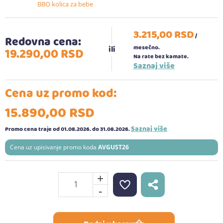
BBO kolica za bebe
3.215,
00
RSD
/
Redovna cena:
mesečno.
19.290,
00
RSD
Na rate bez kamate.
Saznaj više
Cena uz promo kod:
15.890,
00
RSD
Saznaj više
Promo cena traje od 01.08.2026.
do 31.08.2026.
Cena uz upisivanje promo koda
AVGUST26
+
-