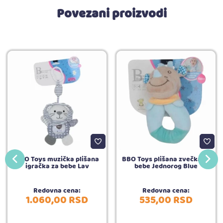
Povezani proizvodi
BBO Toys muzička plišana
BBO Toys plišana zvečka za
igračka za bebe Lav
bebe Jednorog Blue
Redovna cena:
Redovna cena:
1.060,
00
RSD
535,
00
RSD