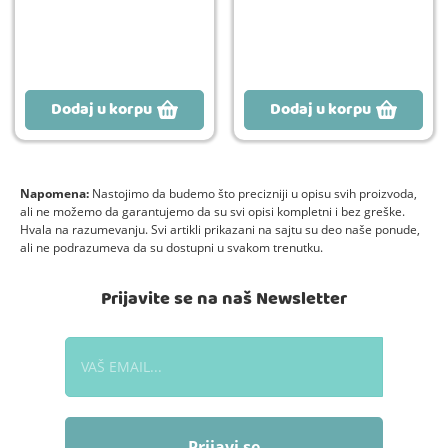
Dodaj u korpu
Dodaj u korpu
Napomena:
Nastojimo da budemo što precizniji u opisu svih proizvoda,
ali ne možemo da garantujemo da su svi opisi kompletni i bez greške.
Hvala na razumevanju. Svi artikli prikazani na sajtu su deo naše ponude,
ali ne podrazumeva da su dostupni u svakom trenutku.
Prijavite se na naš Newsletter
Prijavi se