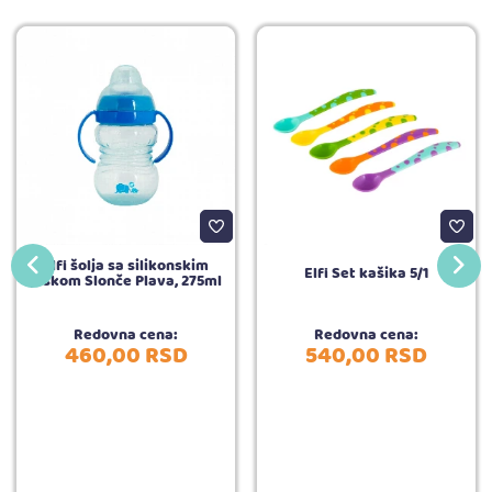
Elfi šolja sa silikonskim
Elfi Set kašika 5/1
piskom Slonče Plava, 275ml
Redovna cena:
Redovna cena:
460,
00
RSD
540,
00
RSD