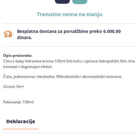
Trenutno nema na stanju
Besplatna dostava za porudžbine preko 6.000,00
dinara.
Opis proizvoda:
Chicco baby hidrantna krema 100ml štiti kožu i ojačava hidropolidni film. Ima
trenutan i dugotrajan efekat.
Čista, jednostavna i bezbedna. Mikrobiološki i dermatološki testirana.
Uzrast: 0m+
Pakovanje: 100ml
Deklaracija