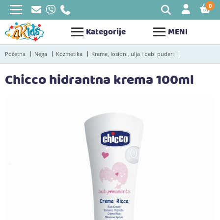
0
STAV
Kategorije
MENI
Početna
Nega
Kozmetika
Kreme, losioni, ulja i bebi puderi
Chicco hidrantna krema 100ml