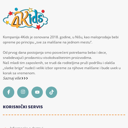
Kompanija 4Kids je osnovana 2018. godine, u Nišu, kao maloprodaja bebi
opreme po principu „sve za mališane na jednom mestu“.
Od prvog dana postojanja smo posvećeni potrebama beba i dece,
snabdevajući prodavnicu visokokvalitetnim proizvodima.
Naš mladi tim zaposlenih, se trudi da roditeljima pruži podršku i olakša
„slatke brige“ nudeći veliki izbor opreme za njihove mališane i bude uvek u
korak sa vremenom.
Saznaj više
KORISNIČKI SERVIS