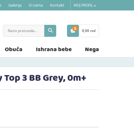
e
Galerija
O nama
Kontakt
MOJ PROFIL
0
0,
00
rsd
STAVKE
Obuća
Ishrana bebe
Nega
y Top 3 BB Grey, 0m+