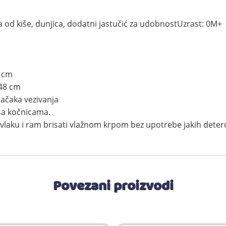
a od kiše, dunjica, dodatni jastučić za udobnostUzrast: 0M+
0 cm
 48 cm
tačaka vezivanja
 sa kočnicama.
vlaku i ram brisati vlažnom krpom bez upotrebe jakih dete
Povezani proizvodi