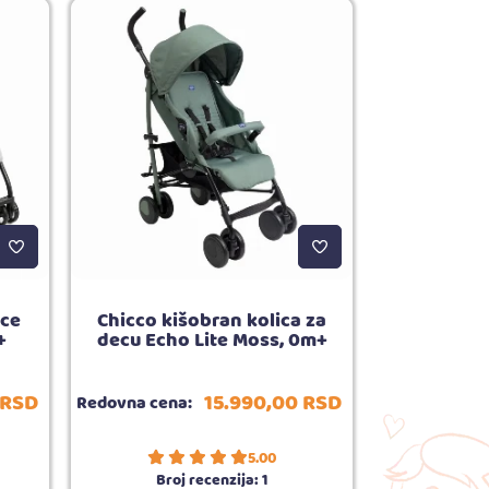
nce
Chicco kišobran kolica za
Chicco hrani
+
decu Echo Lite Moss, 0m+
Essent
RSD
15.990,
00
RSD
Redovna cena:
Redovna cena
5.00
Broj recenzija:
1