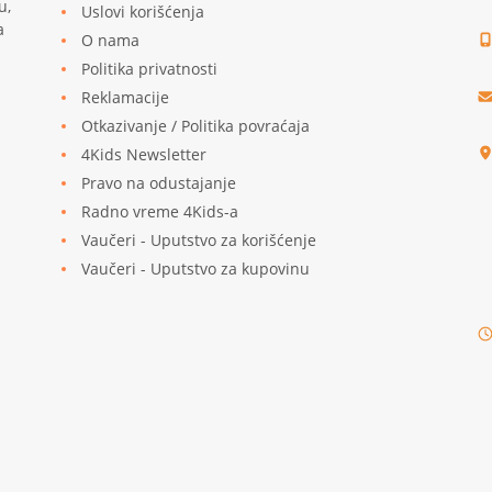
u,
Uslovi korišćenja
a
O nama
Politika privatnosti
Reklamacije
u
Otkazivanje / Politika povraćaja
4Kids Newsletter
Pravo na odustajanje
Radno vreme 4Kids-a
Vaučeri - Uputstvo za korišćenje
Vaučeri - Uputstvo za kupovinu