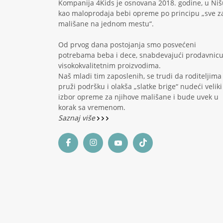
Kompanija 4Kids je osnovana 2018. godine, u Niš
kao maloprodaja bebi opreme po principu „sve z
mališane na jednom mestu“.
Od prvog dana postojanja smo posvećeni
potrebama beba i dece, snabdevajući prodavnic
visokokvalitetnim proizvodima.
Naš mladi tim zaposlenih, se trudi da roditeljima
pruži podršku i olakša „slatke brige“ nudeći veliki
izbor opreme za njihove mališane i bude uvek u
korak sa vremenom.
Saznaj više