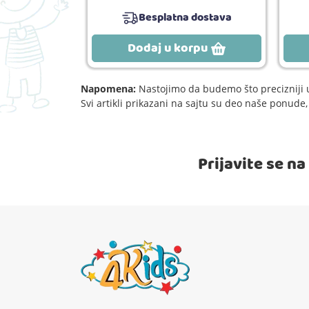
 dostava
Besplatna dostava
rpu
Dodaj u korpu
Napomena:
Nastojimo da budemo što precizniji u
Svi artikli prikazani na sajtu su deo naše ponud
Prijavite se n