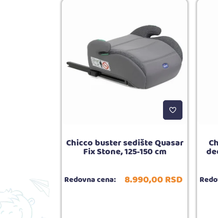
bebe 2u1 Oxy
Chicco buster sedište Quasar
Ch
0m+
Fix Stone, 125-150 cm
de
490,
00
RSD
8.990,
00
RSD
Redovna cena:
Redo
5.00
ija:
3