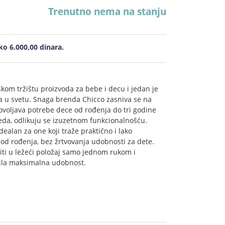
Trenutno nema na stanju
o 6.000,00 dinara.
kom tržištu proizvoda za bebe i decu i jedan je
a u svetu. Snaga brenda Chicco zasniva se na
dovoljava potrebe dece od rođenja do tri godine
leda, odlikuju se izuzetnom funkcionalnošću.
idealan za one koji traže praktično i lako
 od rođenja, bez žrtvovanja udobnosti za dete.
viti u ležeći položaj samo jednom rukom i
obila maksimalna udobnost.