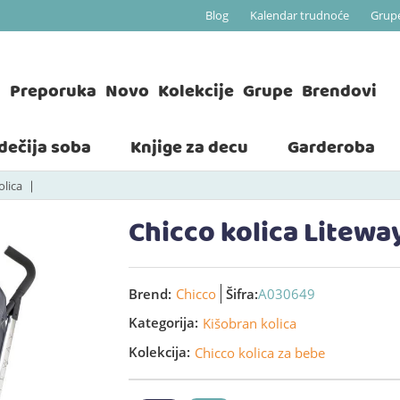
Blog
Kalendar trudnoće
Grup
a
Preporuka
Novo
Kolekcije
Grupe
Brendovi
 dečija soba
Knjige za decu
Garderoba
olica
Chicco kolica Litewa
Brend:
Chicco
Šifra:
A030649
Kategorija:
Kišobran kolica
Kolekcija:
Chicco kolica za bebe