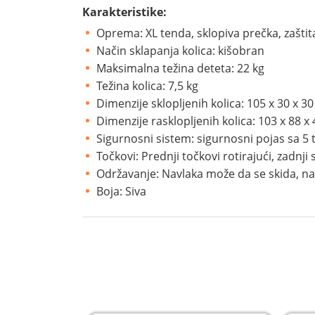
Karakteristike:
Oprema: XL tenda, sklopiva prečka, zaštit
Način sklapanja kolica: kišobran
Maksimalna težina deteta: 22 kg
Težina kolica: 7,5 kg
Dimenzije sklopljenih kolica: 105 x 30 x 3
Dimenzije rasklopljenih kolica: 103 x 88 x
Sigurnosni sistem: sigurnosni pojas sa 5 
Točkovi: Prednji točkovi rotirajući, zadnji
Održavanje: Navlaka može da se skida, na
Boja: Siva