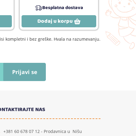
Besplatna dostava
Bes
Dodaj u korpu
Dodaj
si kompletni i bez greške. Hvala na razumevanju.
Prijavi se
ONTAKTIRAJTE NAS
+381 60 678 07 12 - Prodavnica u Nišu