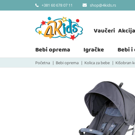
shop@4kids.rs
+381 60 678 07 11
Vaučeri
Akcij
Bebi oprema
Igračke
Bebi i
Početna
Bebi oprema
Kolica za bebe
Kišobran k