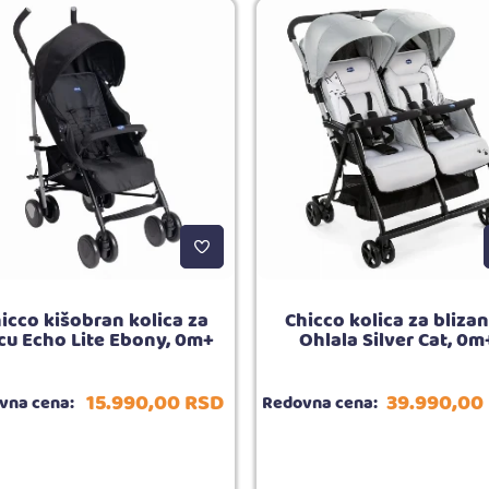
icco kišobran kolica za
Chicco kolica za bliza
cu Echo Lite Ebony, 0m+
Ohlala Silver Cat, 0m
15.990,
00
RSD
39.990,
00
vna cena:
Redovna cena: