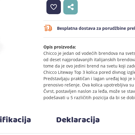
Besplatna dostava za porudžbine prek
Opis proizvoda:
Chicco je jedan od vodećih brendova na svets
od deset najprodavanjih italijanskih brendov
tome da je ovo jedini brend na svetu koji za
Chicco Liteway Top 3 kolica pored divnog izg
Predstavljaju praktičan i lagan uređaj koji je 
prenosivo rešenje. Ova kolica upotrebljiva su
Čvrst, postavljen naslon za leđa, može se sta
podešavati u 5 različitih pozicija da bi se d
ifikacija
Deklaracija