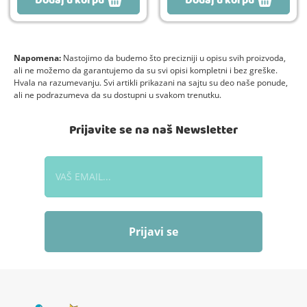
Dodaj u korpu
Dodaj u korpu
Napomena:
Nastojimo da budemo što precizniji u opisu svih proizvoda,
ali ne možemo da garantujemo da su svi opisi kompletni i bez greške.
Hvala na razumevanju. Svi artikli prikazani na sajtu su deo naše ponude,
ali ne podrazumeva da su dostupni u svakom trenutku.
Prijavite se na naš Newsletter
Prijavi se