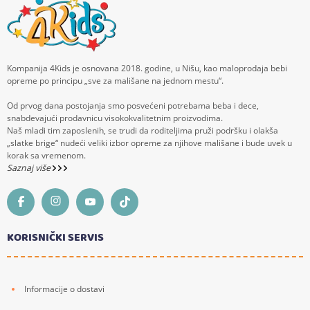
Kompanija 4Kids je osnovana 2018. godine, u Nišu, kao maloprodaja bebi
opreme po principu „sve za mališane na jednom mestu“.
Od prvog dana postojanja smo posvećeni potrebama beba i dece,
snabdevajući prodavnicu visokokvalitetnim proizvodima.
Naš mladi tim zaposlenih, se trudi da roditeljima pruži podršku i olakša
„slatke brige“ nudeći veliki izbor opreme za njihove mališane i bude uvek u
korak sa vremenom.
Saznaj više
KORISNIČKI SERVIS
Informacije o dostavi