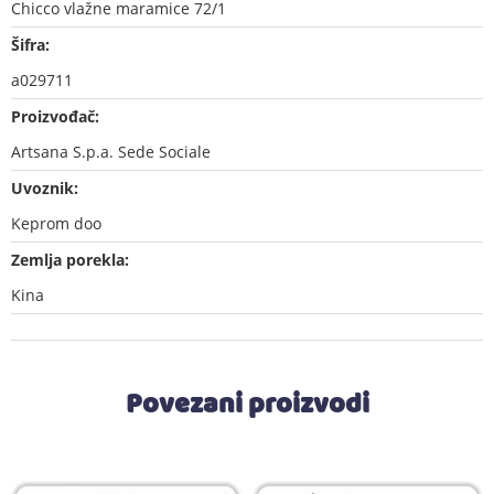
Chicco vlažne maramice 72/1
Šifra:
a029711
Proizvođač:
Artsana S.p.a. Sede Sociale
Uvoznik:
Keprom doo
Zemlja porekla:
Kina
Povezani proizvodi