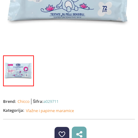
Brend:
Chicco
Šifra:
a029711
Kategorija:
Vlažne i papirne maramice