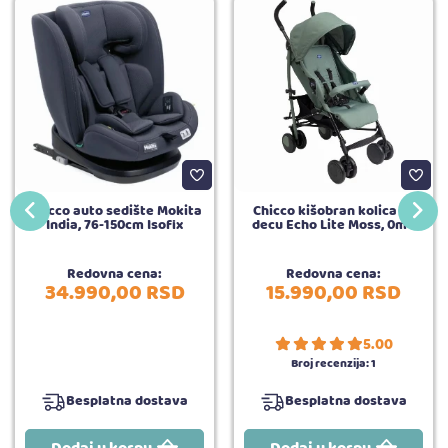
Chicco auto sedište Mokita
Chicco kišobran kolica za
India, 76-150cm Isofix
decu Echo Lite Moss, 0m+
Redovna cena:
Redovna cena:
34.990,
00
RSD
15.990,
00
RSD
5.00
Broj recenzija:
1
Besplatna dostava
Besplatna dostava