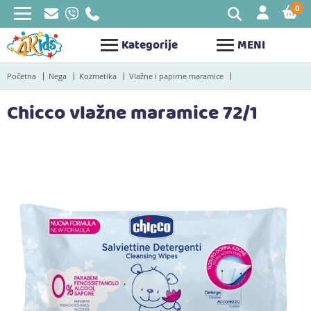
0
STAV
Kategorije
MENI
Početna
Nega
Kozmetika
Vlažne i papirne maramice
Chicco vlažne maramice 72/1