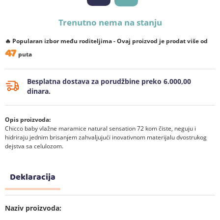
Trenutno nema na stanju
🔥 Popularan izbor među roditeljima - Ovaj proizvod je prodat više od
47
puta
Besplatna dostava za porudžbine preko 6.000,00
dinara.
Opis proizvoda:
Chicco baby vlažne maramice natural sensation 72 kom čiste, neguju i
hidriraju jednim brisanjem zahvaljujući inovativnom materijalu dvostrukog
dejstva sa celulozom.
Deklaracija
Naziv proizvoda: