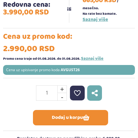
665,
00
RSD
/
Redovna cena:
mesečno.
3.990,
00
RSD
Na rate bez kamate.
Saznaj više
Cena uz promo kod:
2.990,
00
RSD
Saznaj više
Promo cena traje od 01.08.2026.
do 31.08.2026.
Cena uz upisivanje promo koda
AVGUST26
+
-
Dodaj u korpu