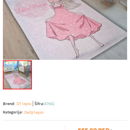
Brend:
DT tepisi
Šifra:
87682
Kategorija:
Dečiji tepisi