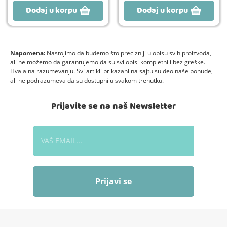
Dodaj u korpu
Dodaj u korpu
Napomena:
Nastojimo da budemo što precizniji u opisu svih proizvoda,
ali ne možemo da garantujemo da su svi opisi kompletni i bez greške.
Hvala na razumevanju. Svi artikli prikazani na sajtu su deo naše ponude,
ali ne podrazumeva da su dostupni u svakom trenutku.
Prijavite se na naš Newsletter
Prijavi se