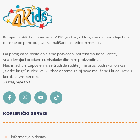
Kompanija 4Kids je osnovana 2018. godine, u Nišu, kao maloprodaja bebi
opreme po principu „sve za mališane na jednom mestu“.
Od prvog dana postojanja smo posvećeni potrebama beba i dece,
snabdevajući prodavnicu visokokvalitetnim proizvodima.
Naš mladi tim zaposlenih, se trudi da roditeljima pruži podršku i olakša
„slatke brige“ nudeći veliki izbor opreme za njihove mališane i bude uvek u
korak sa vremenom.
Saznaj više
KORISNIČKI SERVIS
Informacije o dostavi