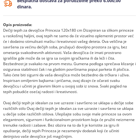
Besplatna dostava za porudžbine preko 6.000,00
dinara.
Opis proizvoda:
Dečiji tepih za devojčice Princeza 120x180 cm Dizajniran sa slikom princeze
u raskošnoj haljini, ovaj tepih ne samo da će vizuelno oplemeniti prostor već
će i dodatno stimulisati maštu i kreativnost vašeg deteta. Ova veličina je
savršena za većinu dečijih soba, pružajući dovoljno prostora za igru, bez
ometanja svakodnevnih aktivnosti. Vaša devojčica će imati prostrano
igralište gde može da se igra sa svojim igračkama ili da leži i čita.
Bezbednost je svakako na prvom mestu. Gumena podloga sprečava klizanje i
osigurava stabilnost čak i na glatkim površinama poput parketa ili pločica.
Tako ćete biti sigurni da vaša devojčica može bezbedno da trčkara i uživa.
Inspirisan omiljenim bajkama i pričama, ovaj dizajn će očarati svaku
devojčicu i učiniti je glavnim likom u svojoj sobi iz snova. Svaki pogled na
tepih pobudiće osećaj radosti i kreativnosti.
Ovaj dečiji tepih je idealan za sve uzraste i savršeno se uklapa u dečije sobe
različitih stilo Ovaj dečiji tepih je idealan za sve uzraste i savršeno se uklapa
u dečije sobe različitih stilova. Ulepšajte sobu svoje male princeze sa ovom
elegantnom, sigurnom i funkcionalnom prostirkom koja će pružiti neizmerne
trenutke radosti i zabave. Bez obzira na to da li je koristite za igru ili
opuštanje, dečiji tepih Princeza je nezamenjiv dodatak koji će učiniti
detinjstvo vaše devojčice još magičnijim.