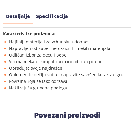
Detaljnije
Specifikacija
Karakteristike proizvoda:
Najfiniji materijali za vrhunsku udobnost
Napravljen od super netoksičnih, mekih materijala
Odličan izbor za decu i bebe
Veoma mekan i simpatičan, čini odličan poklon
Obradujte svoje najdraže!!!
Oplemenite dečiju sobu i napravite savršen kutak za igru
Površina koja se lako održava
Neklizajuća gumena podloga
Povezani proizvodi