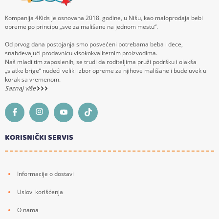
Kompanija 4Kids je osnovana 2018. godine, u Nišu, kao maloprodaja bebi
opreme po principu „sve za mališane na jednom mestu“.
Od prvog dana postojanja smo posvećeni potrebama beba i dece,
snabdevajući prodavnicu visokokvalitetnim proizvodima.
Naš mladi tim zaposlenih, se trudi da roditeljima pruži podršku i olakša
„slatke brige“ nudeći veliki izbor opreme za njihove mališane i bude uvek u
korak sa vremenom.
Saznaj više
KORISNIČKI SERVIS
Informacije o dostavi
Uslovi korišćenja
O nama