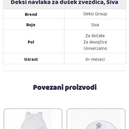
Deksi navlaka za dušek zvezdica, Siva
Deksi Group
Brend
Boje
Siva
Za dečake
Pol
Za devojčice
Univerzalno
Uzrast
0+ meseci
Povezani proizvodi