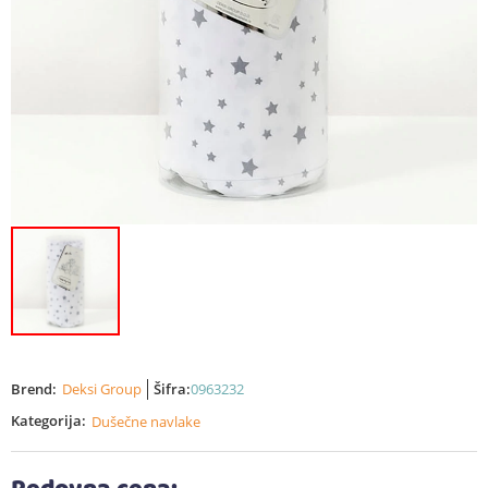
Brend:
Deksi Group
Šifra:
0963232
Kategorija:
Dušečne navlake