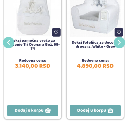
Deksi pamučna vreća za
Deksi foteljica za decu Tri
spavanje Tri Drugara Bež, 68-
drugara, White - Grey
74
Redovna cena:
Redovna cena:
3.140,
00
RSD
4.890,
00
RSD
Dodaj u korpu
Dodaj u korpu