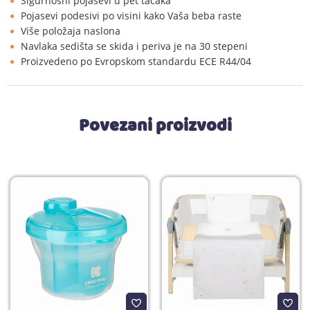
Sigurnosni pojasevi u pet tačaka
Pojasevi podesivi po visini kako Vaša beba raste
Više položaja naslona
Navlaka sedišta se skida i periva je na 30 stepeni
Proizvedeno po Evropskom standardu ECE R44/04
Povezani proizvodi