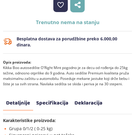
Trenutno nema na stanju
Besplatna dostava za porudžbine preko 6.000,00
dinara.
Opis proizvoda:
Kikka Boo autosedište O'Right Mint pogodno je za decu od rođenja do 25kg
težine, odnosno otprilike do 9 godina. Auto sedište Premium kvaliteta pruža
maksimalnu zaštitu u automobilu. Poseduje mekane jastuke koji drže bebu i
štite je sa svih strana. Navlaka sedišta se skida i periva je na 30 stepeni.
Detaljnije
Specifikacija
Deklaracija
Karakteristike proizvoda:
Grupa 0/1/2 ( 0-25 kg)