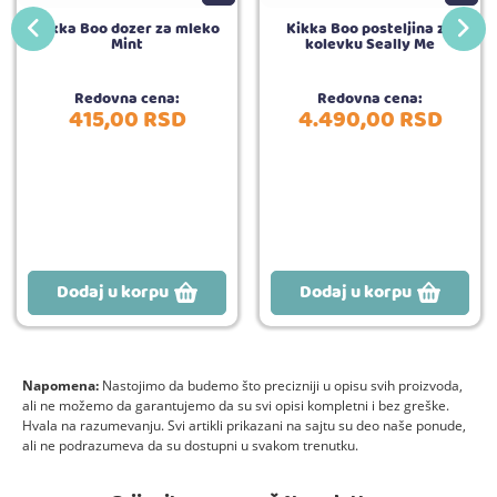
Kikka Boo dozer za mleko
Kikka Boo posteljina za
Mint
kolevku Seally Me
Redovna cena:
Redovna cena:
415,
00
RSD
4.490,
00
RSD
Dodaj u korpu
Dodaj u korpu
Napomena:
Nastojimo da budemo što precizniji u opisu svih proizvoda,
ali ne možemo da garantujemo da su svi opisi kompletni i bez greške.
Hvala na razumevanju. Svi artikli prikazani na sajtu su deo naše ponude,
ali ne podrazumeva da su dostupni u svakom trenutku.