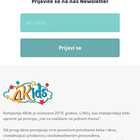
Prijavite se na naš Newsletter
Prijavi se
Kompanija 4Kids je osnovana 2018. godine, u Nišu, kao maloprodaja bebi
opreme po principu „sve za mališane na jednom mestu“.
Od prvog dana postojanja smo posvećeni potrebama beba i dece,
snabdevajući prodavnicu visokokvalitetnim proizvodima.