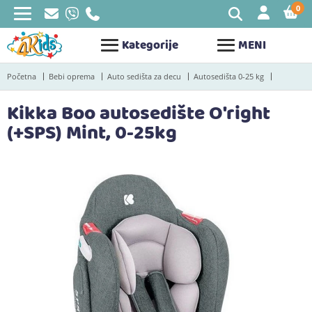
0
STAV
Kategorije
MENI
Početna
Bebi oprema
Auto sedišta za decu
Autosedišta 0-25 kg
Kikka Boo autosedište O'right
(+SPS) Mint, 0-25kg