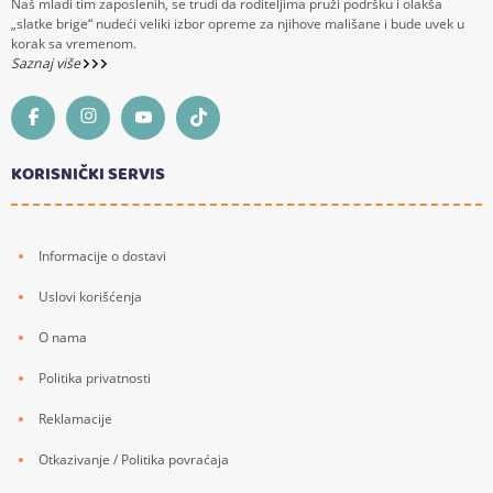
Naš mladi tim zaposlenih, se trudi da roditeljima pruži podršku i olakša
„slatke brige“ nudeći veliki izbor opreme za njihove mališane i bude uvek u
korak sa vremenom.
Saznaj više
KORISNIČKI SERVIS
Informacije o dostavi
Uslovi korišćenja
O nama
Politika privatnosti
Reklamacije
Otkazivanje / Politika povraćaja