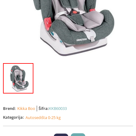
Brend:
Kikka Boo
Šifra:
KKB60033
Kategorija:
Autosedišta 0-25 kg