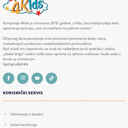
Kompanija 4Kids je osnovana 2018. godine, u Nišu, kao maloprodaja bebi
opreme po principu „sve za mališane na jednom mestu“.
Od prvog dana postojanja smo posvećeni potrebama beba i dece,
snabdevajući prodavnicu visokokvalitetnim proizvodima.
Naš mladi tim zaposlenih, se trudi da roditeljima pruži podršku i olakša
„slatke brige“ nudeći veliki izbor opreme za njihove mališane i bude uvek u
korak sa vremenom.
Saznaj više
KORISNIČKI SERVIS
Informacije o dostavi
Uslovi korišćenja