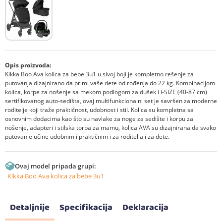
Opis proizvoda:
Kikka Boo Ava kolica za bebe 3u1 u sivoj boji je kompletno rešenje za
putovanja dizajnirano da primi vaše dete od rođenja do 22 kg. Kombinacijom
kolica, korpe za nošenje sa mekom podlogom za dušek i i-SIZE (40-87 cm)
sertifikovanog auto-sedišta, ovaj multifunkcionalni set je savršen za moderne
roditelje koji traže praktičnost, udobnost i stil. Kolica su kompletna sa
osnovnim dodacima kao što su navlake za noge za sedište i korpu za
nošenje, adapteri i stilska torba za mamu, kolica AVA su dizajnirana da svako
putovanje učine udobnim i praktičnim i za roditelja i za dete.
Ovaj model pripada grupi:
Kikka Boo Ava kolica za bebe 3u1
Detaljnije
Specifikacija
Deklaracija