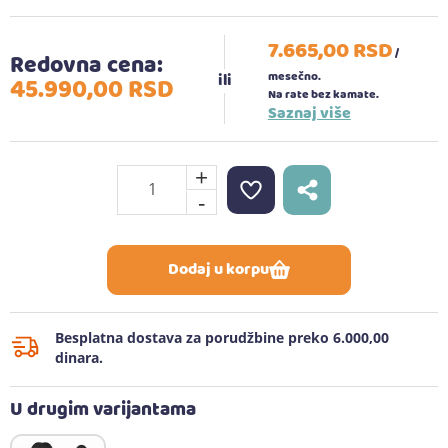
7.665,
00
RSD
/
Redovna cena:
mesečno.
45.990,
00
RSD
Na rate bez kamate.
Saznaj više
+
-
Dodaj u korpu
Besplatna dostava za porudžbine preko 6.000,00
dinara.
U drugim varijantama