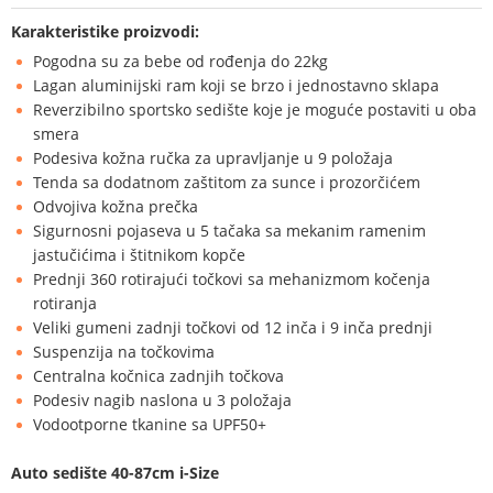
Karakteristike proizvodi:
Pogodna su za bebe od rođenja do 22kg
Lagan aluminijski ram koji se brzo i jednostavno sklapa
Reverzibilno sportsko sedište koje je moguće postaviti u oba
smera
Podesiva kožna ručka za upravljanje u 9 položaja
Tenda sa dodatnom zaštitom za sunce i prozorčićem
Odvojiva kožna prečka
Sigurnosni pojaseva u 5 tačaka sa mekanim ramenim
jastučićima i štitnikom kopče
Prednji 360 rotirajući točkovi sa mehanizmom kočenja
rotiranja
Veliki gumeni zadnji točkovi od 12 inča i 9 inča prednji
Suspenzija na točkovima
Centralna kočnica zadnjih točkova
Podesiv nagib naslona u 3 položaja
Vodootporne tkanine sa UPF50+
Auto sedište 40-87cm i-Size