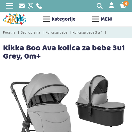
0
STAV
Kategorije
MENI
Početna
Bebi oprema
Kolica za bebe
Kolica za bebe 3 u 1
Kikka Boo Ava kolica za bebe 3u1
Grey, 0m+