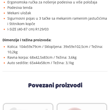
Ergonomska ručka za nošenje podesiva u više položaja
Podesiva tenda
Mekani uložak
Sigurnosni pojas u 3 tačke sa mekanim ramenim jastučićima
i štitnikom kopče
I-SIZE (40-87 cm) R129/03
Dimenzije i težina proizvoda:
Kolica: 104x59x79cm / Sklopljena: 39x59x102,5cm / Težina:
10,2kg
Ravna korpa: 68x42,5x83cm / Težina: 3,6kg
Auto sedište: 65x44x58cm / Težina: 3,1kg
Povezani proizvodi