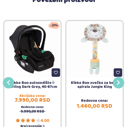
Povezani proizvodi
-20%
Kikka Boo autosedište i-
Kikka Boo zvečka za bebe
Darling Dark Grey, 40-87cm
spirala Jungle King
Akcijska cena:
7.990,
00
RSD
Redovna cena:
1.460,
00
RSD
Redovna cena:
9.990,
00
RSD
4.00
Broj recenzija:
1