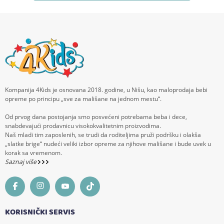
Kompanija 4Kids je osnovana 2018. godine, u Nišu, kao maloprodaja bebi
opreme po principu „sve za mališane na jednom mestu“.
Od prvog dana postojanja smo posvećeni potrebama beba i dece,
snabdevajući prodavnicu visokokvalitetnim proizvodima.
Naš mladi tim zaposlenih, se trudi da roditeljima pruži podršku i olakša
„slatke brige“ nudeći veliki izbor opreme za njihove mališane i bude uvek u
korak sa vremenom.
Saznaj više
KORISNIČKI SERVIS