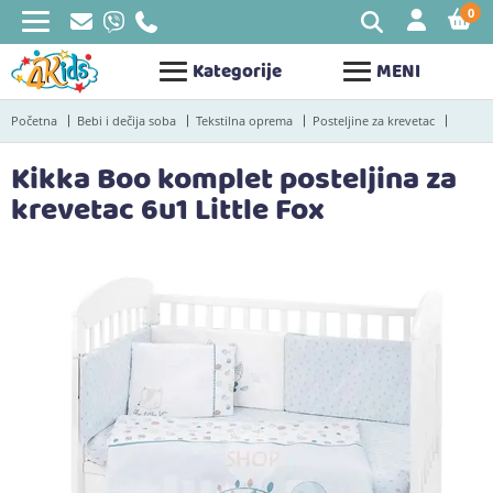
0
STAV
Kategorije
MENI
Početna
Bebi i dečija soba
Tekstilna oprema
Posteljine za krevetac
Kikka Boo komplet posteljina za
krevetac 6u1 Little Fox